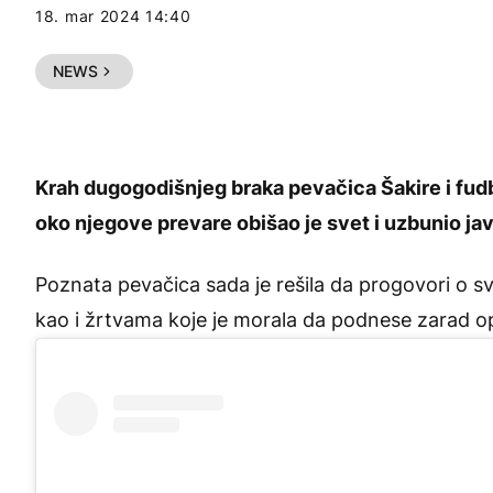
18. mar 2024 14:40
NEWS
Krah dugogodišnjeg braka pevačica Šakire i fudb
oko njegove prevare obišao je svet i uzbunio ja
Poznata pevačica sada je rešila da progovori o
kao i žrtvama koje je morala da podnese zarad o