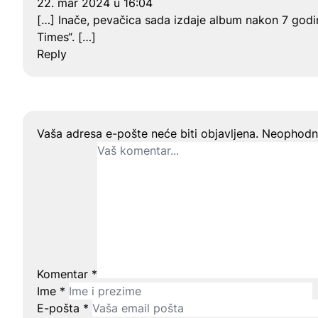
22. mar 2024 u 16:04
[…] Inače, pevačica sada izdaje album nakon 7 godi
Times“. […]
Reply
Ostavite odgovor
Vaša adresa e-pošte neće biti objavljena.
Neophodna
Komentar
*
Ime
*
E-pošta
*