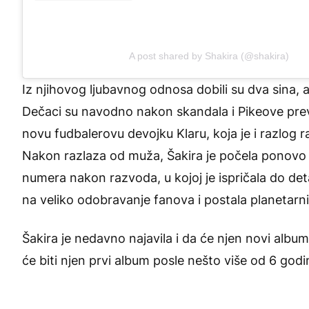
A post shared by Shakira (@shakira)
Iz njihovog ljubavnog odnosa dobili su dva sina, a
Dečaci su navodno nakon skandala i Pikeove preva
novu fudbalerovu devojku Klaru, koja je i razlog
Nakon razlaza od muža, Šakira je počela ponovo a
numera nakon razvoda, u kojoj je ispričala do deta
na veliko odobravanje fanova i postala planetarni 
Šakira je nedavno najavila i da će njen novi albu
će biti njen prvi album posle nešto više od 6 godi