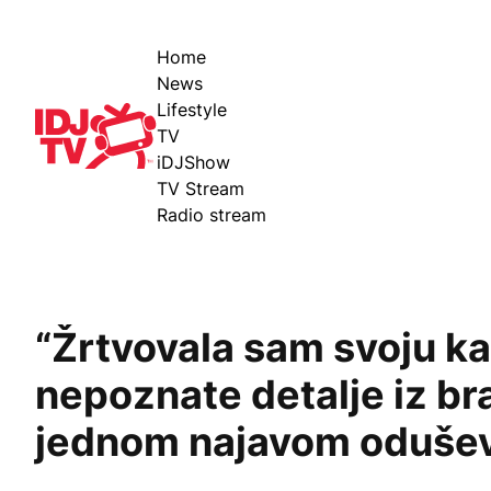
Home
News
Lifestyle
IDJ TV
TV
iDJShow
TV Stream
Radio stream
“Žrtvovala sam svoju kar
nepoznate detalje iz br
jednom najavom odušev