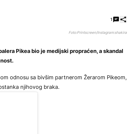
Pode
1
Foto:Printscreen/Instagram:shakira
alera Pikea bio je medijski propraćen, a skandal
vnost.
 svom odnosu sa bivšim partnerom Žerarom Pikeom,
pstanka njihovog braka.