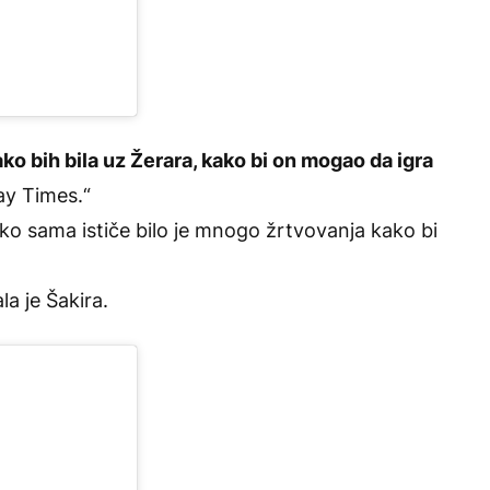
ko bih bila uz Žerara, kako bi on mogao da igra
day Times.“
ako sama ističe bilo je mnogo žrtvovanja kako bi
ala je Šakira.