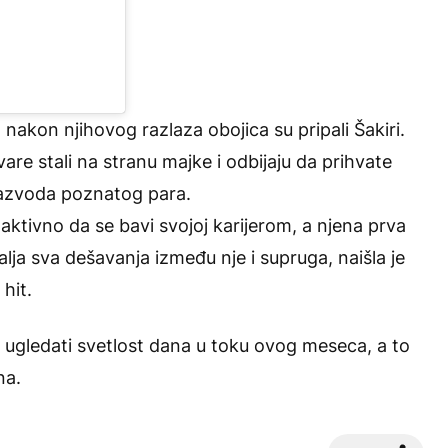
 nakon njihovog razlaza obojica su pripali Šakiri.
re stali na stranu majke i odbijaju da prihvate
 razvoda poznatog para.
ktivno da se bavi svojoj karijerom, a njena prva
lja sva dešavanja između nje i supruga, naišla je
hit.
m ugledati svetlost dana u toku ovog meseca, a to
na.