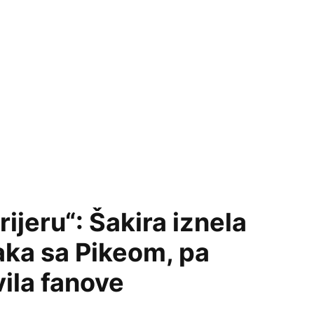
ijeru“: Šakira iznela
aka sa Pikeom, pa
ila fanove