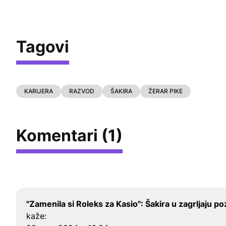
Tagovi
KARIJERA
RAZVOD
ŠAKIRA
ŽERAR PIKE
Komentari (1)
"Zamenila si Roleks za Kasio": Šakira u zagrljaju 
kaže: