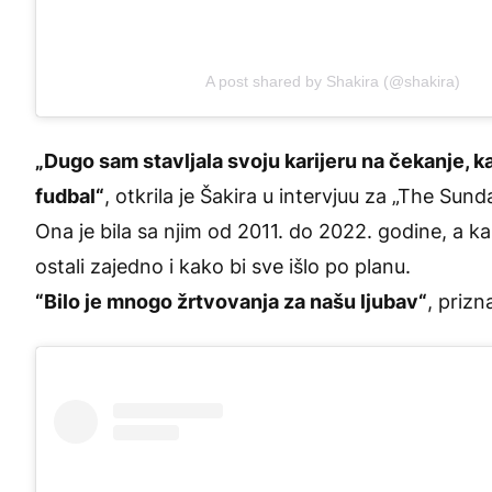
A post shared by Shakira (@shakira)
„Dugo sam stavljala svoju karijeru na čekanje, ka
fudbal“
, otkrila je Šakira u intervjuu za „The Sun
Ona je bila sa njim od 2011. do 2022. godine, a k
ostali zajedno i kako bi sve išlo po planu.
“Bilo je mnogo žrtvovanja za našu ljubav“
, prizn