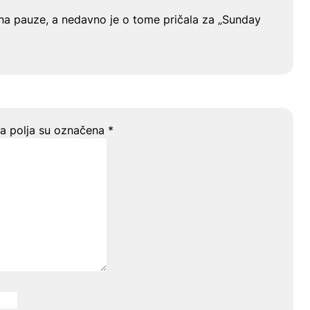
na pauze, a nedavno je o tome pričala za „Sunday
 polja su označena
*