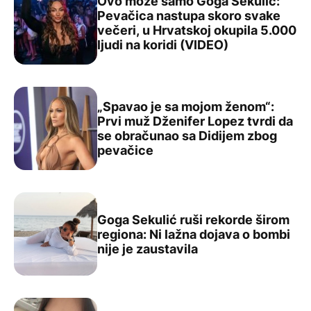
Ovo može samo Goga Sekulić:
Pevačica nastupa skoro svake
večeri, u Hrvatskoj okupila 5.000
Ovo može samo Goga Sekulić: Pevačica nastupa skoro sva
ljudi na koridi (VIDEO)
„Spavao je sa mojom ženom“:
Prvi muž Dženifer Lopez tvrdi da
se obračunao sa Didijem zbog
„Spavao je sa mojom ženom“: Prvi muž Dženifer Lopez t
pevačice
Goga Sekulić ruši rekorde širom
regiona: Ni lažna dojava o bombi
Goga Sekulić ruši rekorde širom regiona: Ni lažna dojava
nije je zaustavila