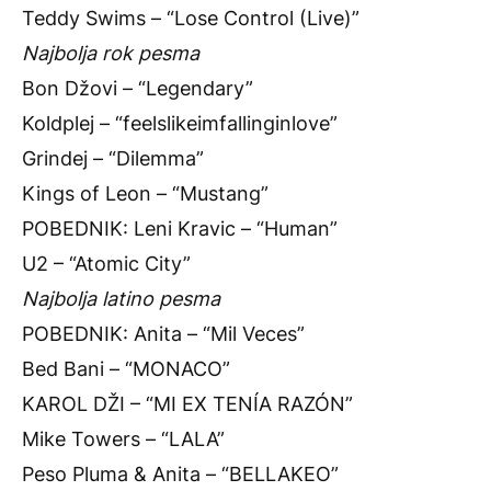
Teddy Swims – “Lose Control (Live)”
Najbolja rok pesma
Bon Džovi – “Legendary”
Koldplej – “feelslikeimfallinginlove”
Grindej – “Dilemma”
Kings of Leon – “Mustang”
POBEDNIK: Leni Kravic – “Human”
U2 – “Atomic City”
Najbolja latino pesma
POBEDNIK: Anita – “Mil Veces”
Bed Bani – “MONACO”
KAROL DŽI – “MI EX TENÍA RAZÓN”
Mike Towers – “LALA”
Peso Pluma & Anita – “BELLAKEO”