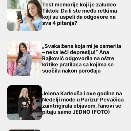
Test memorije koji je zaludeo
Tiktok: Da li ste među retkima
koji su uspeli da odgovore na
Test memorije koji je zaludeo Tiktok: Da li ste među ret
sva 4 pitanja?
„Svaka žena koja mi je zamerila
– neka leči depresiju!“ Ana
Rajković odgovorila na oštre
„Svaka žena koja mi je zamerila – neka leči depresiju!“ 
kritike pratilaca sa kojima se
suočila nakon porođaja
Jelena Karleuša i ove godine na
Nedelji mode u Parizu! Pevačica
zaintrigirala objavom, fanovi se
Jelena Karleuša i ove godine na Nedelji mode u Parizu!
pitaju samo JEDNO (FOTO)