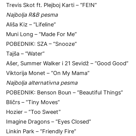
Trevis Skot ft. Plejboj Karti – “FE!N”
Najbolja R&B pesma
Ališa Kiz – “Lifeline”
Muni Long – “Made For Me”
POBEDNIK: SZA – “Snooze”
Tajša – “Water”
Ašer, Summer Walker i 21 Sevidž – “Good Good”
Viktorija Monet – “On My Mama”
Najbolja alternativna pesma
POBEDNIK: Benson Boun – “Beautiful Things”
Bličrs – “Tiny Moves”
Hozier – “Too Sweet”
Imagine Dragons – “Eyes Closed”
Linkin Park – “Friendly Fire”