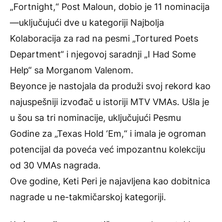
„Fortnight,“ Post Maloun, dobio je 11 nominacija
—uključujući dve u kategoriji Najbolja
Kolaboracija za rad na pesmi „Tortured Poets
Department“ i njegovoj saradnji „I Had Some
Help“ sa Morganom Valenom.
Beyonce je nastojala da produži svoj rekord kao
najuspešniji izvođač u istoriji MTV VMAs. Ušla je
u šou sa tri nominacije, uključujući Pesmu
Godine za „Texas Hold ‘Em,“ i imala je ogroman
potencijal da poveća već impozantnu kolekciju
od 30 VMAs nagrada.
Ove godine, Keti Peri je najavljena kao dobitnica
nagrade u ne-takmičarskoj kategoriji.