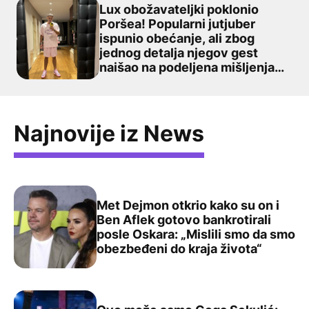
Lux obožavateljki poklonio
Poršea! Popularni jutjuber
ispunio obećanje, ali zbog
Lux obožavateljki poklonio Poršea! Popularni jutjuber is
jednog detalja njegov gest
naišao na podeljena mišljenja
pratilaca
Najnovije iz News
Met Dejmon otkrio kako su on i
Ben Aflek gotovo bankrotirali
posle Oskara: „Mislili smo da smo
Met Dejmon otkrio kako su on i Ben Aflek gotovo bankrot
obezbeđeni do kraja života“