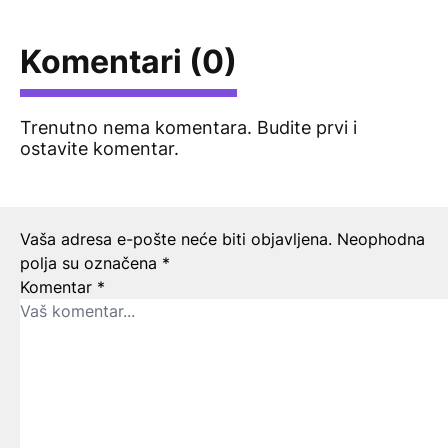
Komentari (0)
Trenutno nema komentara. Budite prvi i
ostavite komentar.
Ostavite odgovor
Vaša adresa e-pošte neće biti objavljena.
Neophodna
polja su označena
*
Komentar
*