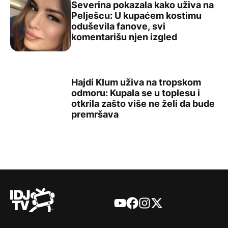
Severina pokazala kako uživa na
Pelješcu: U kupaćem kostimu
oduševila fanove, svi
Severina pokazala kako uživa na Pelješcu: U kupaćem ko
komentarišu njen izgled
Hajdi Klum uživa na tropskom
odmoru: Kupala se u toplesu i
otkrila zašto više ne želi da bude
Hajdi Klum uživa na tropskom odmoru: Kupala se u toples
premršava
YouTube
Facebook
Instagram
X