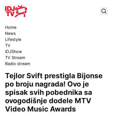
IDJ TV
Uklj
Home
News
Lifestyle
TV
iDJShow
TV Stream
Radio stream
Tejlor Svift prestigla Bijonse
po broju nagrada! Ovo je
spisak svih pobednika sa
ovogodišnje dodele MTV
Video Music Awards