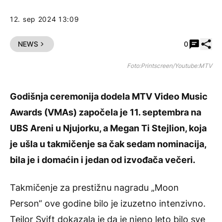
12. sep 2024 13:09
Pode
NEWS
0
Foto:Printscreen/Youtube:MTV
Godišnja ceremonija dodela MTV Video Music
Awards (VMAs) započela je 11. septembra na
UBS Areni u Njujorku, a Megan Ti Stejlion, koja
je ušla u takmičenje sa čak sedam nominacija,
bila je i domaćin i jedan od izvođača večeri.
Takmičenje za prestižnu nagradu „Moon
Person“ ove godine bilo je izuzetno intenzivno.
Tejlor Svift dokazala je da je njeno leto bilo sve