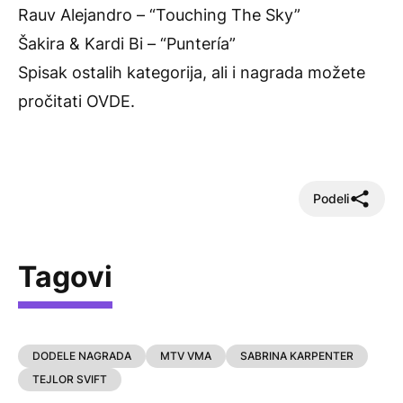
Rauv Alejandro – “Touching The Sky”
Šakira & Kardi Bi – “Puntería”
Spisak ostalih kategorija, ali i nagrada možete
pročitati
OVDE
.
Podeli
Tagovi
DODELE NAGRADA
MTV VMA
SABRINA KARPENTER
TEJLOR SVIFT