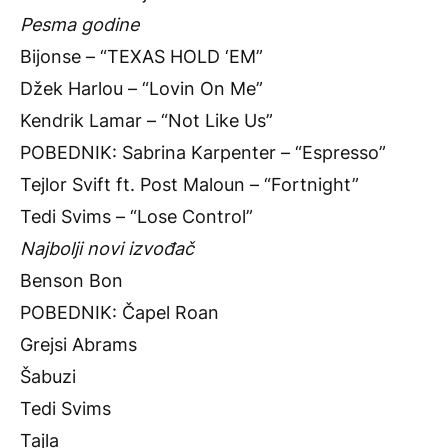
Pesma godine
Bijonse – “TEXAS HOLD ‘EM”
Džek Harlou – “Lovin On Me”
Kendrik Lamar – “Not Like Us”
POBEDNIK: Sabrina Karpenter – “Espresso”
Tejlor Svift ft. Post Maloun – “Fortnight”
Tedi Svims – “Lose Control”
Najbolji novi izvođač
Benson Bon
POBEDNIK: Čapel Roan
Grejsi Abrams
Šabuzi
Tedi Svims
Tajla