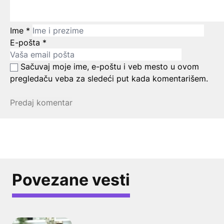
Ime
*
E-pošta
*
Sačuvaj moje ime, e-poštu i veb mesto u ovom
pregledaču veba za sledeći put kada komentarišem.
Povezane vesti