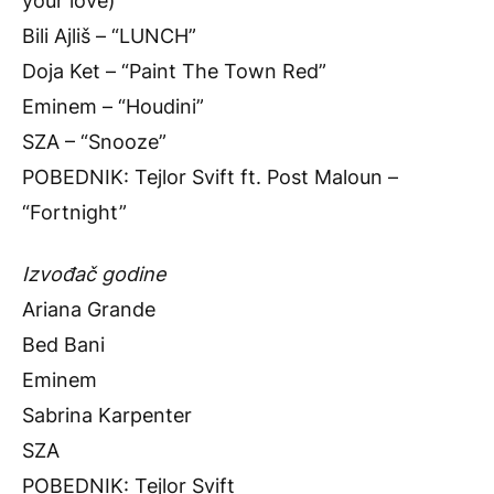
your love)”
Bili Ajliš – “LUNCH”
Doja Ket – “Paint The Town Red”
Eminem – “Houdini”
SZA – “Snooze”
POBEDNIK: Tejlor Svift ft. Post Maloun –
“Fortnight”
Izvođač godine
Ariana Grande
Bed Bani
Eminem
Sabrina Karpenter
SZA
POBEDNIK: Tejlor Svift