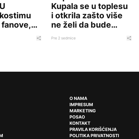
 U
Kupala se u toplesu
kostimu
i otkrila zašto više
 fanove,
ne želi da bude
tarišu
premršava
Pre 2 sedmice
Podeli ovaj članak
Pode
ed
O NAMA
IMPRESUM
MARKETING
POSAO
KONTAKT
PRAVILA KORIŠĆENJA
AM
POLITIKA PRIVATNOSTI