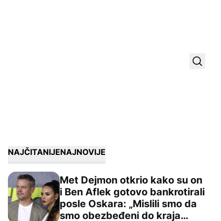
Uključ
NAJČITANIJE
NAJNOVIJE
Met Dejmon otkrio kako su on
i Ben Aflek gotovo bankrotirali
posle Oskara: „Mislili smo da
Met Dejmon otkrio kako su on i Ben Aflek gotovo bankrot
smo obezbeđeni do kraja