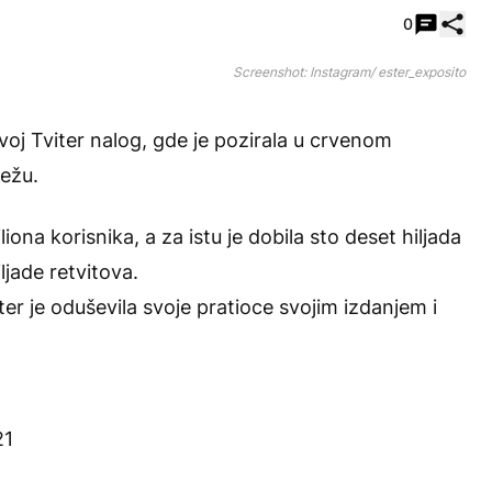
Pode
0
Screenshot: Instagram/ ester_exposito
voj Tviter nalog, gde je pozirala u crvenom
režu.
ona korisnika, a za istu je dobila sto deset hiljada
iljade retvitova.
ter je oduševila svoje pratioce svojim izdanjem i
21