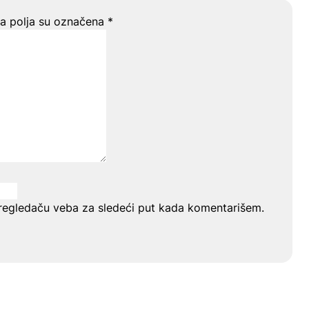
 polja su označena
*
regledaču veba za sledeći put kada komentarišem.