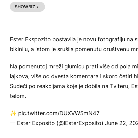
SHOWBIZ
Ester Ekspozito
postavila je novu fotografiju na s
bikiniju, a istom je srušila pomenutu društvenu m
Na pomenutoj mreži glumicu prati više od pola mili
lajkova, više od dvesta komentara i skoro četiri h
Sudeći po reakcijama koje je dobila na Tviteru, Es
telom.
✨
pic.twitter.com/DUXVW5mN47
— Ester Exposito (@lEsterExposito)
June 22, 20