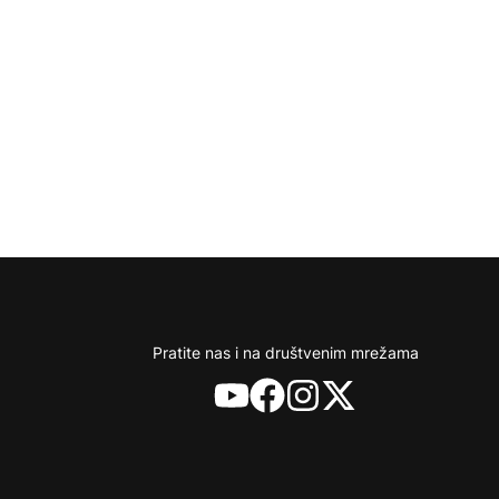
li ovaj članak
Pratite nas i na društvenim mrežama
YouTube
Facebook
Instagram
X