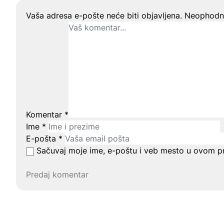
Ostavite odgovor
Vaša adresa e-pošte neće biti objavljena.
Neophodna
Komentar
*
Ime
*
E-pošta
*
Sačuvaj moje ime, e-poštu i veb mesto u ovom p