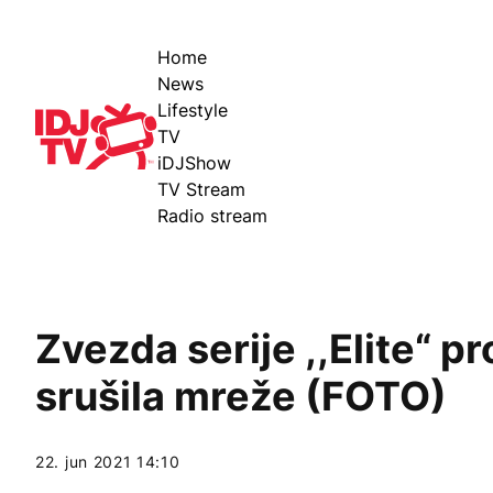
Home
News
Lifestyle
IDJ TV
TV
iDJShow
TV Stream
Radio stream
Zvezda serije ,,Elite“
srušila mreže (FOTO)
22. jun 2021 14:10