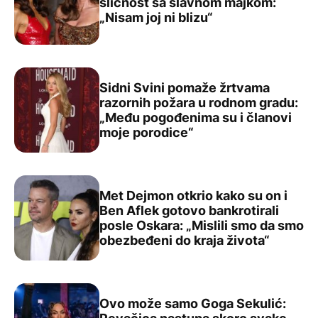
sličnost sa slavnom majkom:
Ćerka Sindi Kraford ne vidi sličnost sa slavnom majkom: „
„Nisam joj ni blizu“
Sidni Svini pomaže žrtvama
razornih požara u rodnom gradu:
„Među pogođenima su i članovi
Sidni Svini pomaže žrtvama razornih požara u rodnom g
moje porodice“
Met Dejmon otkrio kako su on i
Ben Aflek gotovo bankrotirali
posle Oskara: „Mislili smo da smo
Met Dejmon otkrio kako su on i Ben Aflek gotovo bankrot
obezbeđeni do kraja života“
Ovo može samo Goga Sekulić: