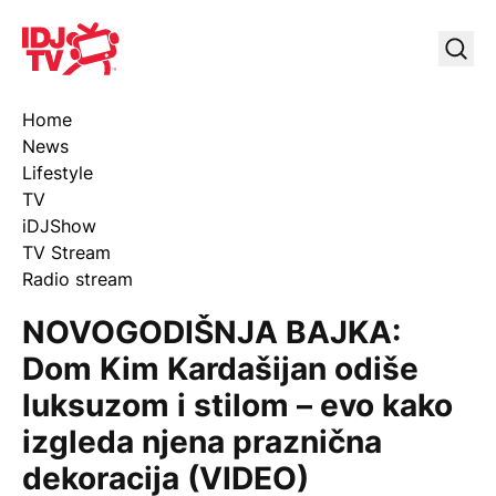
IDJ TV
Uklj
Home
News
Lifestyle
TV
iDJShow
TV Stream
Radio stream
NOVOGODIŠNJA BAJKA:
Dom Kim Kardašijan odiše
luksuzom i stilom – evo kako
izgleda njena praznična
dekoracija (VIDEO)