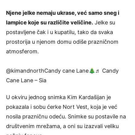
Njene jelke nemaju ukrase, već samo sneg i
lampice koje su različite veličine.
Jelke su
postavljene čak i u kupatilu, tako da svaka
prostorija u njenom domu odiše prazničnom
atmosferom.
@kimandnorth
Candy cane Lane🎄
♬ Candy
Cane Lane – Sia
U okviru jednog snimka Kim Kardašijan je
pokazala i sobu ćerke Nort Vest, koja je već
nosila prazničnu odeću. Snimke su postavile na
društvenim mrežama, a oni su izazvali veliku