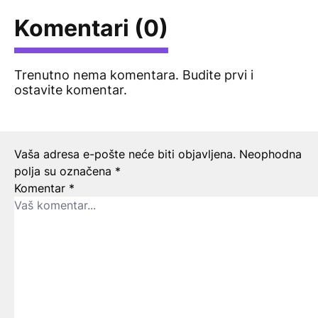
Komentari (0)
Trenutno nema komentara. Budite prvi i
ostavite komentar.
Ostavite odgovor
Vaša adresa e-pošte neće biti objavljena.
Neophodna
polja su označena
*
Komentar
*