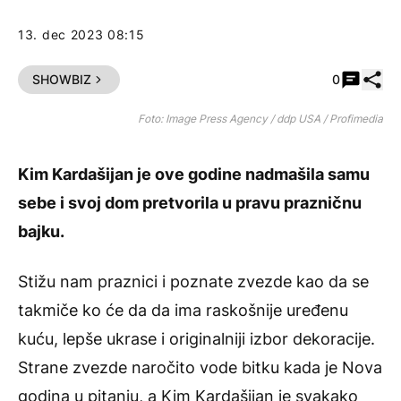
13. dec 2023 08:15
Pode
SHOWBIZ
0
Foto: Image Press Agency / ddp USA / Profimedia
Kim Kardašijan je ove godine nadmašila samu
sebe i svoj dom pretvorila u pravu prazničnu
bajku.
Stižu nam praznici i poznate zvezde kao da se
takmiče ko će da da ima raskošnije uređenu
kuću, lepše ukrase i originalniji izbor dekoracije.
Strane zvezde naročito vode bitku kada je Nova
godina u pitanju, a
Kim Kardašijan
je svakako