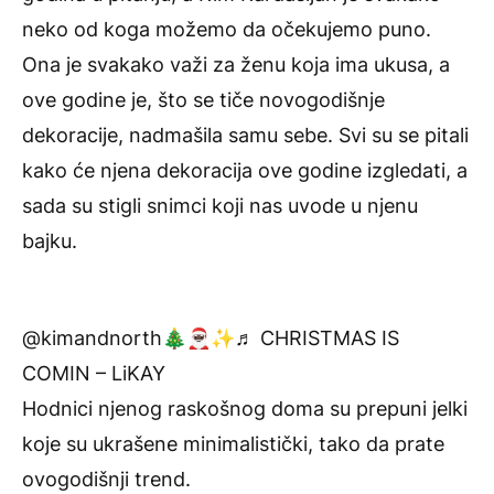
neko od koga možemo da očekujemo puno.
Ona je svakako važi za ženu koja ima ukusa, a
ove godine je, što se tiče novogodišnje
dekoracije, nadmašila samu sebe. Svi su se pitali
kako će njena dekoracija ove godine izgledati, a
sada su stigli snimci koji nas uvode u njenu
bajku.
@kimandnorth
🎄🎅🏿✨
♬ CHRISTMAS IS
COMIN – LiKAY
Hodnici njenog raskošnog doma su prepuni jelki
koje su ukrašene minimalistički, tako da prate
ovogodišnji trend.