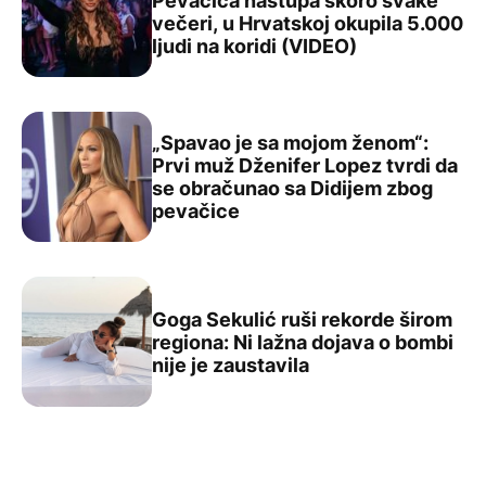
Pevačica nastupa skoro svake
večeri, u Hrvatskoj okupila 5.000
Ovo može samo Goga Sekulić: Pevačica nastupa skoro sva
ljudi na koridi (VIDEO)
„Spavao je sa mojom ženom“:
Prvi muž Dženifer Lopez tvrdi da
se obračunao sa Didijem zbog
„Spavao je sa mojom ženom“: Prvi muž Dženifer Lopez t
pevačice
Goga Sekulić ruši rekorde širom
regiona: Ni lažna dojava o bombi
Goga Sekulić ruši rekorde širom regiona: Ni lažna dojava
nije je zaustavila