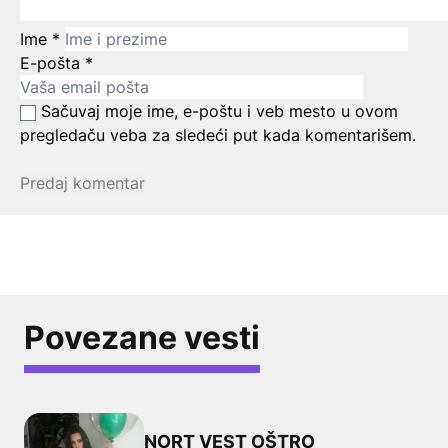
Ime
*
E-pošta
*
Sačuvaj moje ime, e-poštu i veb mesto u ovom
pregledaču veba za sledeći put kada komentarišem.
Povezane vesti
NORT VEST OŠTRO