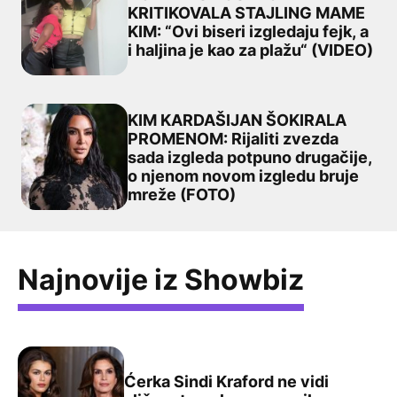
KRITIKOVALA STAJLING MAME
KIM: “Ovi biseri izgledaju fejk, a
NORT VEST OŠTRO KRITIKOVALA STAJLING MAME KIM: “Ovi b
i haljina je kao za plažu“ (VIDEO)
KIM KARDAŠIJAN ŠOKIRALA
PROMENOM: Rijaliti zvezda
sada izgleda potpuno drugačije,
KIM KARDAŠIJAN ŠOKIRALA PROMENOM: Rijaliti zvezda s
o njenom novom izgledu bruje
mreže (FOTO)
Najnovije iz Showbiz
Ćerka Sindi Kraford ne vidi