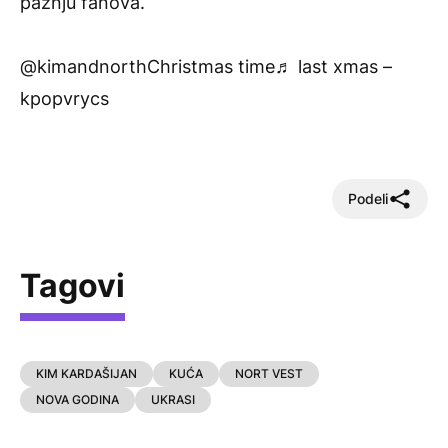
pažnju fanova.
@kimandnorth
Christmas time
♬ last xmas –
kpopvrycs
Podeli
Tagovi
KIM KARDAŠIJAN
KUĆA
NORT VEST
NOVA GODINA
UKRASI