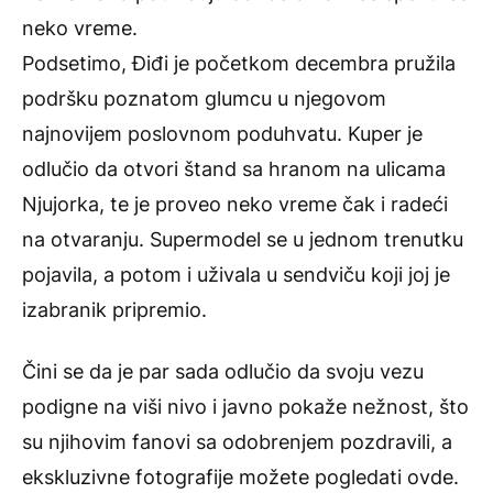
neko vreme.
Podsetimo, Điđi je početkom decembra pružila
podršku poznatom glumcu u njegovom
najnovijem poslovnom poduhvatu. Kuper je
odlučio da otvori štand sa hranom na ulicama
Njujorka, te je proveo neko vreme čak i radeći
na otvaranju. Supermodel se u jednom trenutku
pojavila, a potom i uživala u sendviču koji joj je
izabranik pripremio.
Čini se da je par sada odlučio da svoju vezu
podigne na viši nivo i javno pokaže nežnost, što
su njihovim fanovi sa odobrenjem pozdravili, a
ekskluzivne fotografije možete pogledati
ovde
.