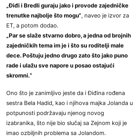
„Điđi i Bredli guraju jako i provode zajedničke
trenutke najbolje što mogu“
, naveo je izvor za
ET, a potom dodao.
„Par se slaže stvarno dobro, a jedna od brojnih
zajedničkih tema im je i što su roditelji male
dece. Poštuju jedno drugo zato što jako puno
rade i ulažu sve napore u posao ostajući
skromni.“
Ono što je zanimljivo jeste da i Điđina rođena
sestra Bela Hadid, kao i njihova majka Jolanda u
potpunosti podržavaju njenog novog
izabranika, što nije bio slučaj sa Zejnom koji je
imao ozbiljnih problema sa Jolandom.