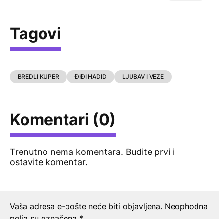
Tagovi
BREDLI KUPER
ĐIĐI HADID
LJUBAV I VEZE
Komentari (0)
Trenutno nema komentara. Budite prvi i
ostavite komentar.
Ostavite odgovor
Vaša adresa e-pošte neće biti objavljena.
Neophodna
polja su označena
*