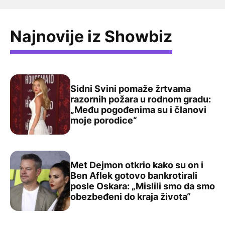
Najnovije iz Showbiz
Sidni Svini pomaže žrtvama
razornih požara u rodnom gradu:
„Među pogođenima su i članovi
Sidni Svini pomaže žrtvama razornih požara u rodnom g
moje porodice“
Met Dejmon otkrio kako su on i
Ben Aflek gotovo bankrotirali
posle Oskara: „Mislili smo da smo
Met Dejmon otkrio kako su on i Ben Aflek gotovo bankrot
obezbeđeni do kraja života“