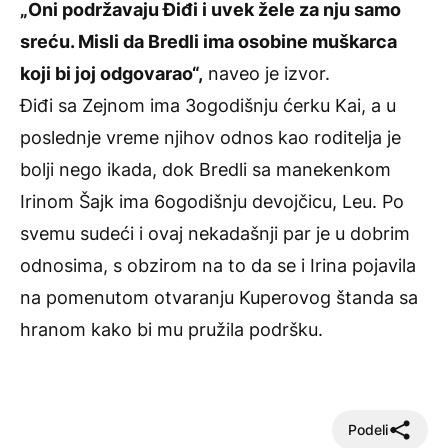
„Oni podržavaju Điđi i uvek žele za nju samo
sreću. Misli da Bredli ima osobine muškarca
koji bi joj odgovarao“,
naveo je izvor.
Điđi sa Zejnom ima 3ogodišnju ćerku Kai, a u
poslednje vreme njihov odnos kao roditelja je
bolji nego ikada, dok Bredli sa manekenkom
Irinom Šajk ima 6ogodišnju devojčicu, Leu. Po
svemu sudeći i ovaj nekadašnji par je u dobrim
odnosima, s obzirom na to da se i Irina pojavila
na pomenutom otvaranju Kuperovog štanda sa
hranom kako bi mu pružila podršku.
Podeli