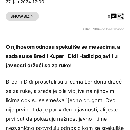
27. jan 2024 17:00
Pode
SHOWBIZ
0
Foto: Youtube printscreen
O njihovom odnosu spekuliše se mesecima, a
sada su se Bredli Kuper i Điđi Hadid pojavili u
javnosti držeći se za ruke!
Bredli i Điđi prošetali su ulicama Londona držeći
se za ruke, a sreća je bila vidljiva na njihovim
licima dok su se smeškali jedno drugom. Ovo
nije prvi put da je par viđen u javnosti, ali jeste
prvi put da pokazuju nežnost javno i time
nezvanično potvrđuju odnos o kom se spekuliše