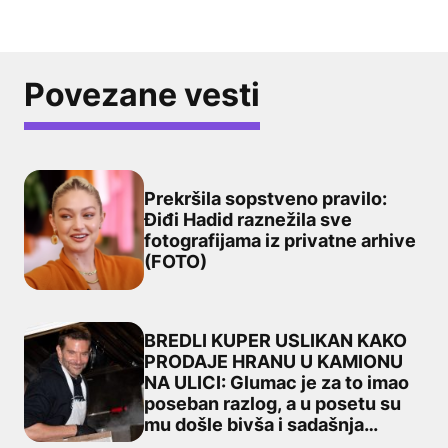
Povezane vesti
Prekršila sopstveno pravilo:
Điđi Hadid raznežila sve
fotografijama iz privatne arhive
Prekršila sopstveno pravilo: Điđi Hadid raznežila sve fo
(FOTO)
BREDLI KUPER USLIKAN KAKO
PRODAJE HRANU U KAMIONU
NA ULICI: Glumac je za to imao
BREDLI KUPER USLIKAN KAKO PRODAJE HRANU U KAMIONU 
poseban razlog, a u posetu su
mu došle bivša i sadašnja
devojka! (FOTO)