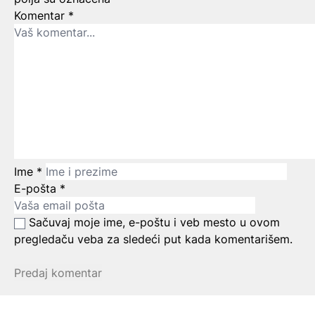
Komentar
*
Ime
*
E-pošta
*
Sačuvaj moje ime, e-poštu i veb mesto u ovom
pregledaču veba za sledeći put kada komentarišem.