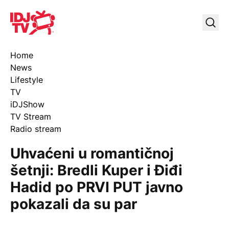
IDJ TV
Uklj
Home
News
Lifestyle
TV
iDJShow
TV Stream
Radio stream
Uhvaćeni u romantičnoj
šetnji: Bredli Kuper i Điđi
Hadid po PRVI PUT javno
pokazali da su par