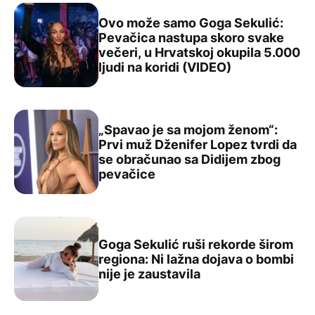
Ovo može samo Goga Sekulić:
Pevačica nastupa skoro svake
večeri, u Hrvatskoj okupila 5.000
Ovo može samo Goga Sekulić: Pevačica nastupa skoro sva
ljudi na koridi (VIDEO)
„Spavao je sa mojom ženom“:
Prvi muž Dženifer Lopez tvrdi da
se obračunao sa Didijem zbog
„Spavao je sa mojom ženom“: Prvi muž Dženifer Lopez t
pevačice
Goga Sekulić ruši rekorde širom
regiona: Ni lažna dojava o bombi
Goga Sekulić ruši rekorde širom regiona: Ni lažna dojava
nije je zaustavila