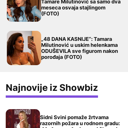
Tamare Milutinović sa samo dva
meseca osvaja stajlingom
PRAVA MODNA IKONA: Ćerka Tamare Milutinović sa sam
(FOTO)
„48 DANA KASNIJE“: Tamara
Milutinović u uskim helenkama
ODUŠEVILA sve figurom nakon
„48 DANA KASNIJE“: Tamara Milutinović u uskim hele
porođaja (FOTO)
Najnovije iz Showbiz
Sidni Svini pomaže žrtvama
razornih požara u rodnom gradu: