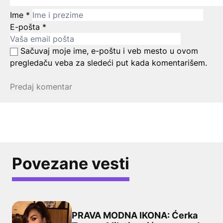
Ime
*
E-pošta
*
Sačuvaj moje ime, e-poštu i veb mesto u ovom
pregledaču veba za sledeći put kada komentarišem.
Povezane vesti
PRAVA MODNA IKONA: Ćerka