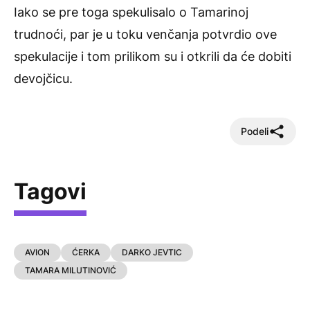
Iako se pre toga spekulisalo o Tamarinoj
trudnoći, par je u toku venčanja potvrdio ove
spekulacije i tom prilikom su i otkrili da će dobiti
devojčicu.
Podeli
Tagovi
AVION
ĆERKA
DARKO JEVTIC
TAMARA MILUTINOVIĆ