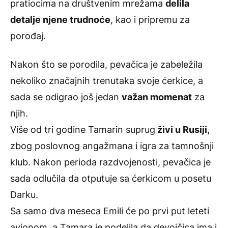
pratiocima na društvenim mrežama
delila
detalje njene trudnoće
, kao i pripremu za
porođaj.
Nakon što se porodila, pevačica je zabeležila
nekoliko značajnih trenutaka svoje ćerkice, a
sada se odigrao još jedan
važan momenat
za
njih.
Više od tri godine Tamarin suprug
živi u Rusiji,
zbog poslovnog angažmana i igra za tamnošnji
klub. Nakon perioda razdvojenosti, pevačica je
sada odlučila da otputuje sa ćerkicom u posetu
Darku.
Sa samo dva meseca Emili će po prvi put leteti
avionom, a Tamara je podelila da devojčica ima i