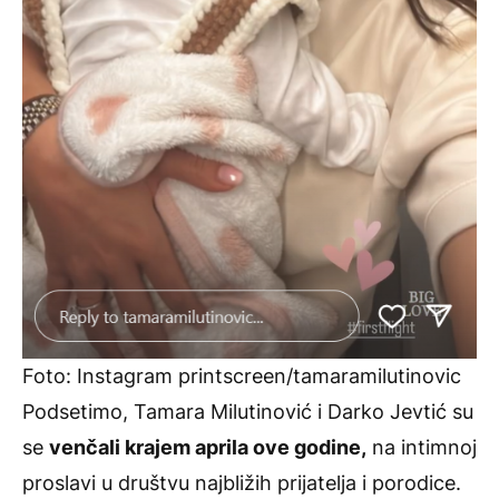
Foto: Instagram printscreen/tamaramilutinovic
Podsetimo,
Tamara Milutinović
i Darko Jevtić su
se
venčali krajem aprila ove godine,
na intimnoj
proslavi u društvu najbližih prijatelja i porodice.