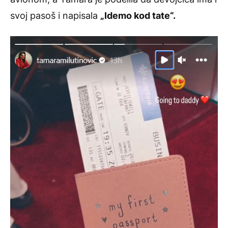
svoj pasoš i napisala
„Idemo kod tate“.