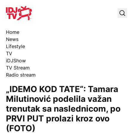
IDJ TV
Uklj
Home
News
Lifestyle
TV
iDJShow
TV Stream
Radio stream
„IDEMO KOD TATE“: Tamara
Milutinović podelila važan
trenutak sa naslednicom, po
PRVI PUT prolazi kroz ovo
(FOTO)