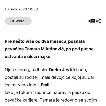
10. nov 2023 10:53
Pode
SHOWBIZ
0
Pre nešto više od dva meseca, poznata
pevačica Tamara Milutinović, po prvi put se
ostvarila u ulozi majke.
Njen suprug, fudbaler
Darko Jevtić
i ona,
postali su roditelji male devojčice kojoj su dali
jedinstveno ime –
Emili
.
Iako je tokom trudnoće napravila pauzu od
pevačke karijere,
Tamara
je redovno sa svojim