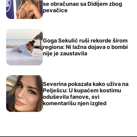
se obračunao sa Didijem zbog
„Spavao je sa mojom ženom“: Prvi muž Dženifer Lopez t
pevačice
Goga Sekulić ruši rekorde širom
regiona: Ni lažna dojava o bombi
Goga Sekulić ruši rekorde širom regiona: Ni lažna dojava
nije je zaustavila
Severina pokazala kako uživa na
Pelješcu: U kupaćem kostimu
oduševila fanove, svi
Severina pokazala kako uživa na Pelješcu: U kupaćem ko
komentarišu njen izgled