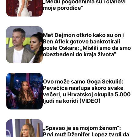
„Među pogođenima su i članovi
Sidni Svini pomaže žrtvama razornih požara u rodnom g
moje porodice“
Met Dejmon otkrio kako su on i
Ben Aflek gotovo bankrotirali
posle Oskara: „Mislili smo da smo
Met Dejmon otkrio kako su on i Ben Aflek gotovo bankrot
obezbeđeni do kraja života“
Ovo može samo Goga Sekulić:
Pevačica nastupa skoro svake
večeri, u Hrvatskoj okupila 5.000
Ovo može samo Goga Sekulić: Pevačica nastupa skoro sva
ljudi na koridi (VIDEO)
„Spavao je sa mojom ženom“:
Prvi muž Dženifer Lopez tvrdi da