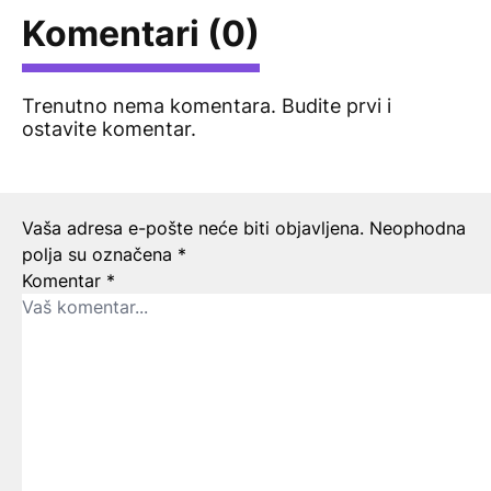
Komentari (0)
Trenutno nema komentara. Budite prvi i
ostavite komentar.
Ostavite odgovor
Vaša adresa e-pošte neće biti objavljena.
Neophodna
polja su označena
*
Komentar
*