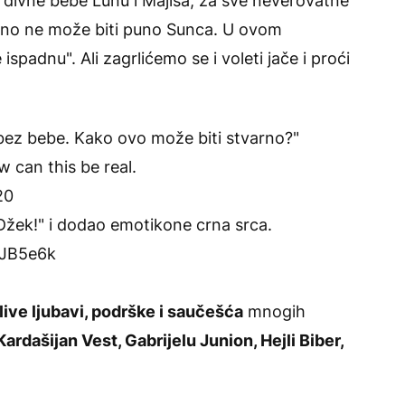
 divne bebe Lunu i Majlsa, za sve neverovatne
evno ne može biti puno Sunca. U ovom
adnu". Ali zagrlićemo se i voleti jače i proći
ce bez bebe. Kako ovo može biti stvarno?"
 can this be real.
20
Džek!" i dodao emotikone crna srca.
zJB5e6k
ve ljubavi, podrške i saučešća
mnogih
ardašijan Vest, Gabrijelu Junion, Hejli Biber,