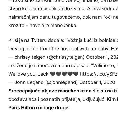
– Tako smo zahvalni za život koji imamo, za naše
stvari koje smo uspeli da doživimo. Ali svakodn
najmračnijem danu tugovaćemo, dok nam "oči ne isp
kroz to – navela je manekenka.
Krisi je na Tviteru dodala: "Vožnja kući iz bolni
Driving home from the hospital with no baby. How
— chrissy teigen (@chrissyteigen)
October 1, 20
Ledžend je u međuvremenu napisao: "Volimo te, 
We love you, Jack 🖤🖤🖤🖤🖤
https://t.co/ySF
— John Legend (@johnlegend)
October 1, 2020
Srcecepajuće objave manekenke naišle su na izli
obožavalaca i poznatih prijatelja, uključujući
Kim K
Paris Hilton i mnoge druge.