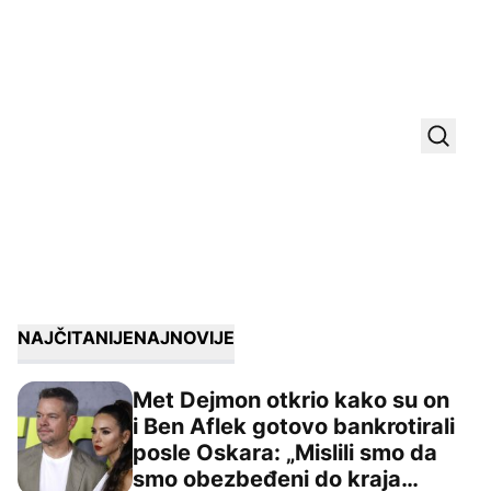
Uključ
NAJČITANIJE
NAJNOVIJE
Met Dejmon otkrio kako su on
i Ben Aflek gotovo bankrotirali
posle Oskara: „Mislili smo da
Met Dejmon otkrio kako su on i Ben Aflek gotovo bankrot
smo obezbeđeni do kraja