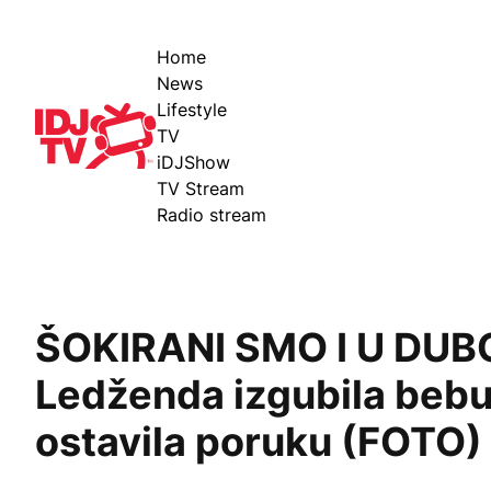
Home
News
Lifestyle
IDJ TV
TV
iDJShow
TV Stream
Radio stream
ŠOKIRANI SMO I U DUB
Ledženda izgubila bebu,
ostavila poruku (FOTO)