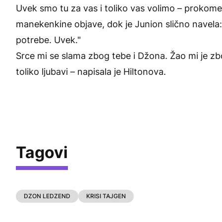
Uvek smo tu za vas i toliko vas volimo – prokome
manekenkine objave, dok je Junion slično navela:
potrebe. Uvek."
Srce mi se slama zbog tebe i Džona. Žao mi je zb
toliko ljubavi – napisala je Hiltonova.
Tagovi
DZON LEDZEND
KRISI TAJGEN