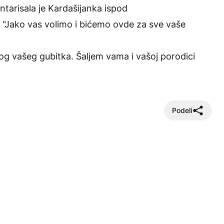
ntarisala je Kardašijanka ispod
 "Jako vas volimo i bićemo ovde za sve vaše
og vašeg gubitka. Šaljem vama i vašoj porodici
Podeli