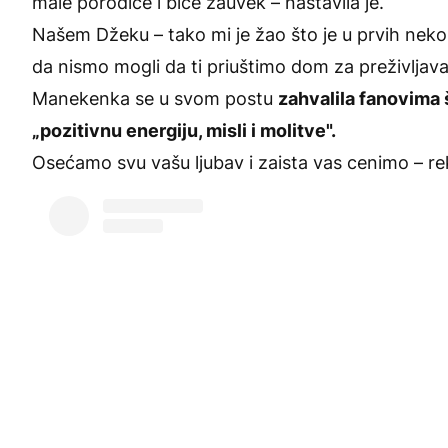
male porodice i biće zauvek – nastavila je.
Našem Džeku – tako mi je žao što je u prvih nekol
da nismo mogli da ti priuštimo dom za preživljava
Manekenka se u svom postu
zahvalila fanovima 
„pozitivnu energiju, misli i molitve".
Osećamo svu vašu ljubav i zaista vas cenimo – rek