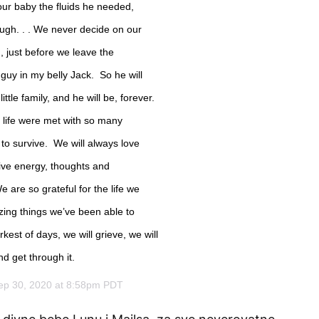
our baby the fluids he needed,
ough. . . We never decide on our
, just before we leave the
e guy in my belly Jack. So he will
tle family, and he will be, forever.
r life were met with so many
to survive. We will always love
ive energy, thoughts and
e are so grateful for the life we
zing things we’ve been able to
est of days, we will grieve, we will
d get through it.
ep 30, 2020 at 8:58pm PDT