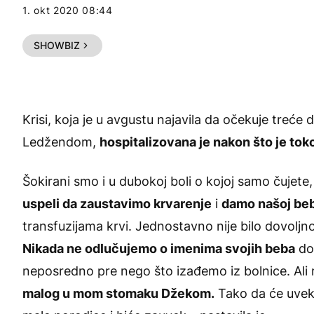
1. okt 2020 08:44
SHOWBIZ
Krisi
, koja je u avgustu najavila da očekuje tre
Ledžendom,
hospitalizovana je nakon što je to
Šokirani smo i u dubokoj boli o kojoj samo čujete, 
uspeli da zaustavimo krvarenje
i
damo našoj beb
transfuzijama krvi. Jednostavno nije bilo dovoljn
Nikada ne odlučujemo o imenima svojih beba
do 
neposredno pre nego što izađemo iz bolnice. Ali
malog u mom stomaku Džekom.
Tako da će uvek