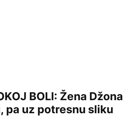
OKOJ BOLI: Žena Džona
 pa uz potresnu sliku