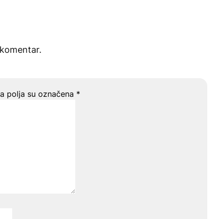
 komentar.
 polja su označena
*