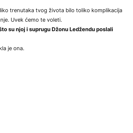
iko trenutaka tvog života bilo toliko komplikacija
nje. Uvek ćemo te voleti.
što su njoj i suprugu Džonu Ledžendu poslali
la je ona.