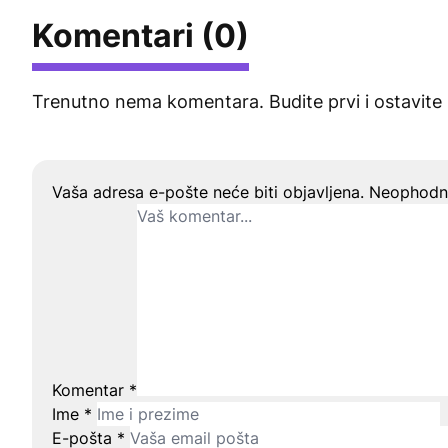
Komentari (0)
Trenutno nema komentara. Budite prvi i ostavite
Ostavite odgovor
Vaša adresa e-pošte neće biti objavljena.
Neophodna
Komentar
*
Ime
*
E-pošta
*