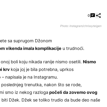
Pode
0
Photo: Instagram/chrissyteigen
će dete sa suprugom Džonom
kom vikenda imala komplikacije
u trudnoći.
onoj boli koju nikada ranije nismo osetili.
Nismo
i krv
koja joj je bila potrebna, uprkos
o – napisala je na Instagramu.
poslednjeg trenutka, nakon što se rode,
 mi smo iz nekog razloga
počeli da zovemo ovog
 biti Džek. Džek se toliko trudio da bude deo naše