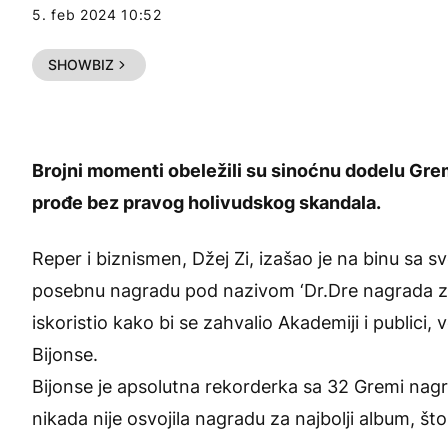
5. feb 2024 10:52
SHOWBIZ
Brojni momenti obeležili su sinoćnu dodelu Grem
prođe bez pravog holivudskog skandala.
Reper i biznismen, Džej Zi, izašao je na binu sa s
posebnu nagradu pod nazivom ‘Dr.Dre nagrada za g
iskoristio kako bi se zahvalio Akademiji i publici,
Bijonse.
Bijonse
je apsolutna rekorderka sa 32 Gremi nagrad
nikada nije osvojila nagradu za najbolji album, š