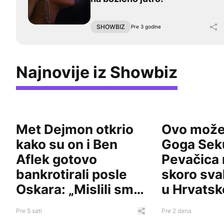
Po
SHOWBIZ
Pre 3 godine
Najnovije iz Showbiz
Met Dejmon otkrio kako su on i Ben Aflek gotovo bankr
Ovo može samo Go
Met Dejmon otkrio
Ovo mož
kako su on i Ben
Goga Seku
Aflek gotovo
Pevačica
bankrotirali posle
skoro sva
Oskara: „Mislili smo
u Hrvatsk
da smo obezbeđeni
5.000 ljud
Pre 5 sati
Pre 2 dana
Podeli ovaj članak
do kraja života“
(VIDEO)