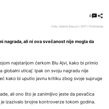
Pode
0
Foto: Valerie Macon / AFP / Profimedia
i nagrada, ali ni ova svečanost nije mogla da
vojom najstarijom ćerkom Blu Ajvi, kako bi primio
lobalni uticaj’. Ipak on svoju nagradu nije
 već kako bi uputio javnu kritiku zbog svoje supruge
e, ali ono što je zanimljivo jeste da pevačica
to je izazivalo brojne kontroverze tokom godina.