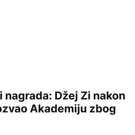
 nagrada: Džej Zi nakon
rozvao Akademiju zbog