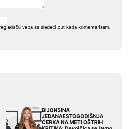
regledaču veba za sledeći put kada komentarišem.
BIJONSINA
INJSTVO: Požar buknuo na božićno jutro!
BIJONSINA JEDANAESTOGODIŠNJA ĆERKA NA METI OŠTRIH K
JEDANAESTOGODIŠNJA
ĆERKA NA METI OŠTRIH
KRITIKA: Devojčica se javno