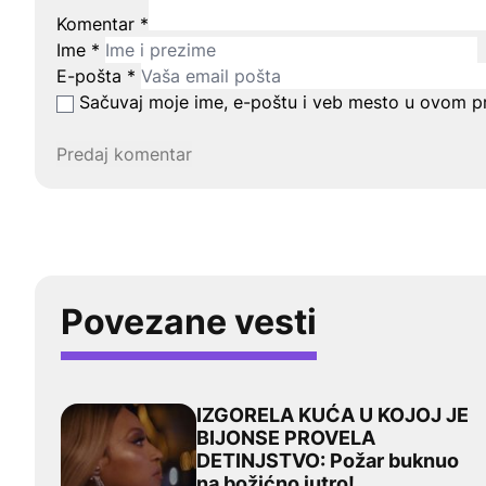
Komentar
*
Ime
*
E-pošta
*
Sačuvaj moje ime, e-poštu i veb mesto u ovom p
Povezane vesti
IZGORELA KUĆA U KOJOJ JE
IZGORELA KUĆA U KOJOJ JE BIJONSE PROVELA DET
BIJONSE PROVELA
DETINJSTVO: Požar buknuo
na božićno jutro!