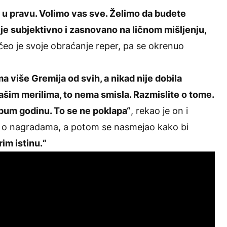
 u pravu. Volimo vas sve. Želimo da budete
e je subjektivno i zasnovano na ličnom mišljenju,
čeo je svoje obraćanje reper, pa se okrenuo
a više Gremija od svih, a nikad nije dobila
ašim merilima, to nema smisla. Razmislite o tome.
lbum godinu. To se ne poklapa“
, rekao je on i
ju o nagradama, a potom se nasmejao kako bi
im istinu.“