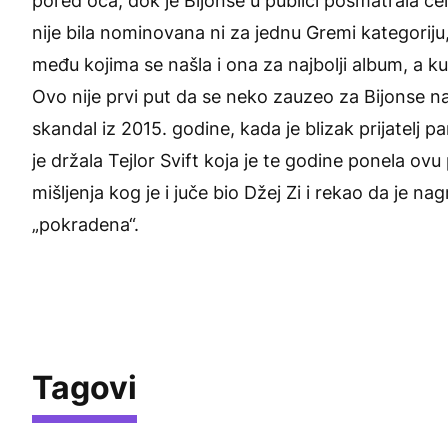
pored oca, dok je Bijonse u publici posmatrala c
nije bila nominovana ni za jednu Gremi kategoriju,
među kojima se našla i ona za najbolji album, a kuć
Ovo nije prvi put da se neko zauzeo za Bijonse n
skandal iz 2015. godine, kada je blizak prijatelj p
je držala Tejlor Svift koja je te godine ponela ovu
mišljenja kog je i juče bio Džej Zi i rekao da je na
„pokradena“.
Tagovi