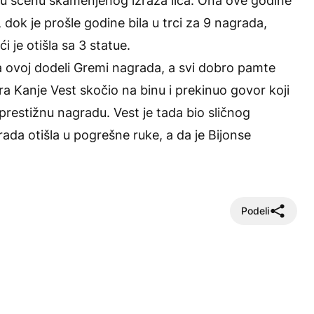
elu scenu skamenjenog izraza lica. Ona ove godine
 dok je prošle godine bila u trci za 9 nagrada,
i je otišla sa 3 statue.
a ovoj dodeli Gremi nagrada, a svi dobro pamte
ara Kanje Vest skočio na binu i prekinuo govor koji
 prestižnu nagradu. Vest je tada bio sličnog
grada otišla u pogrešne ruke, a da je Bijonse
Podeli