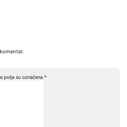
 komentar.
 polja su označena
*