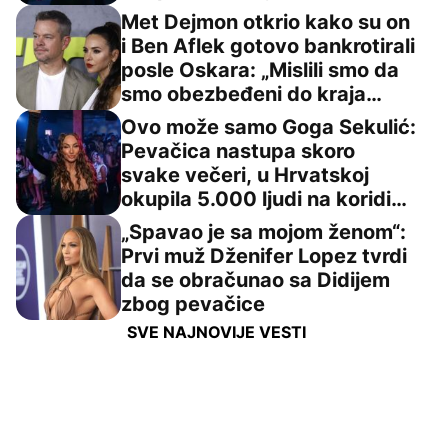
(VIDEO)
Met Dejmon otkrio kako su on
i Ben Aflek gotovo bankrotirali
li ovaj članak
posle Oskara: „Mislili smo da
Met Dejmon otkrio kako su on i Ben Aflek gotovo bankrot
smo obezbeđeni do kraja
života“
Ovo može samo Goga Sekulić:
Pevačica nastupa skoro
svake večeri, u Hrvatskoj
Ovo može samo Goga Sekulić: Pevačica nastupa skoro svak
okupila 5.000 ljudi na koridi
(VIDEO)
„Spavao je sa mojom ženom“:
Prvi muž Dženifer Lopez tvrdi
da se obračunao sa Didijem
„Spavao je sa mojom ženom“: Prvi muž Dženifer Lopez t
zbog pevačice
SVE NAJNOVIJE VESTI