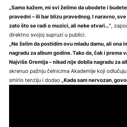
„Samo kažem, mi svi želimo da ubodete i budete
pravedni – ili bar blizu pravednog. I naravno, sv
zato što se radi o muzici, ali neke stvari…“
, zapo
direktno svojoj supruzi u publici.
„Ne želim da postidim ovu mladu damu, ali ona im
nagradu za album godine. Tako da, čak i prema v
Najviše Gremija – nikad nije dobila nagradu za a
skrenuo pažnju čelnicima Akademije koji odluču
smirio tenziju i dodao
„Kada sam nervozan, govor