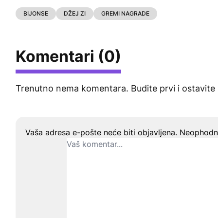
BIJONSE
DŽEJ ZI
GREMI NAGRADE
Komentari (0)
Trenutno nema komentara. Budite prvi i ostavite
Ostavite odgovor
Vaša adresa e-pošte neće biti objavljena.
Neophodna