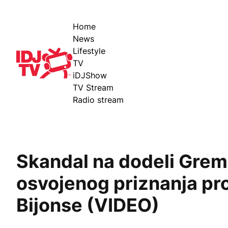
Home
News
Lifestyle
IDJ TV
TV
iDJShow
TV Stream
Radio stream
Skandal na dodeli Gremi
osvojenog priznanja p
Bijonse (VIDEO)