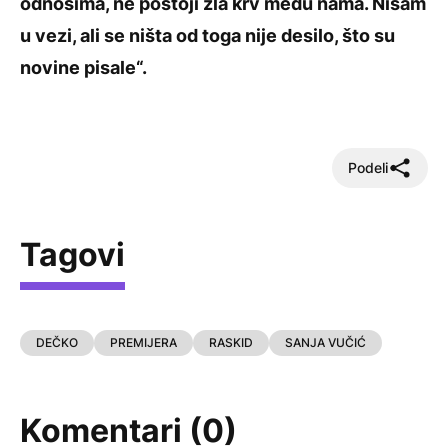
odnosima, ne postoji zla krv među nama. Nisam
u vezi, ali se ništa od toga nije desilo, što su
novine pisale“.
Podeli
Tagovi
DEČKO
PREMIJERA
RASKID
SANJA VUČIĆ
Komentari (0)