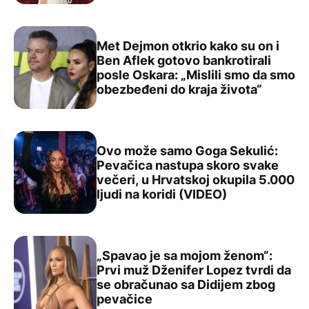
Met Dejmon otkrio kako su on i
Ben Aflek gotovo bankrotirali
posle Oskara: „Mislili smo da smo
Met Dejmon otkrio kako su on i Ben Aflek gotovo bankrot
obezbeđeni do kraja života“
Ovo može samo Goga Sekulić:
Pevačica nastupa skoro svake
večeri, u Hrvatskoj okupila 5.000
Ovo može samo Goga Sekulić: Pevačica nastupa skoro sva
ljudi na koridi (VIDEO)
„Spavao je sa mojom ženom“:
Prvi muž Dženifer Lopez tvrdi da
se obračunao sa Didijem zbog
„Spavao je sa mojom ženom“: Prvi muž Dženifer Lopez t
pevačice