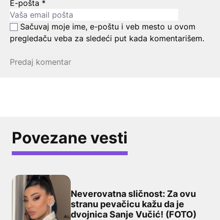
E-pošta
*
Sačuvaj moje ime, e-poštu i veb mesto u ovom
pregledaču veba za sledeći put kada komentarišem.
Povezane vesti
Neverovatna sličnost: Za ovu
stranu pevačicu kažu da je
Neverovatna sličnost: Za ovu stranu pevačicu kažu da j
dvojnica Sanje Vučić! (FOTO)