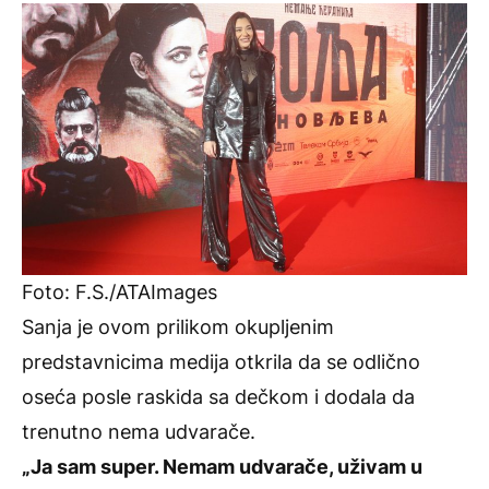
Foto: F.S./ATAImages
Sanja je ovom prilikom okupljenim
predstavnicima medija otkrila da se odlično
oseća posle raskida sa dečkom i dodala da
trenutno nema udvarače.
„Ja sam super. Nemam udvarače, uživam u