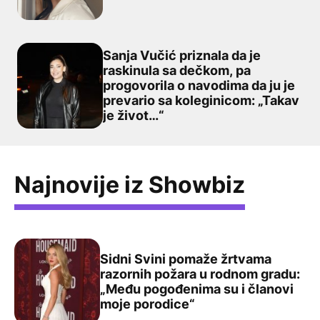
Sanja Vučić priznala da je
raskinula sa dečkom, pa
progovorila o navodima da ju je
Sanja Vučić priznala da je raskinula sa dečkom, pa prog
prevario sa koleginicom: „Takav
je život…“
Najnovije iz Showbiz
Sidni Svini pomaže žrtvama
razornih požara u rodnom gradu:
„Među pogođenima su i članovi
Sidni Svini pomaže žrtvama razornih požara u rodnom g
moje porodice“