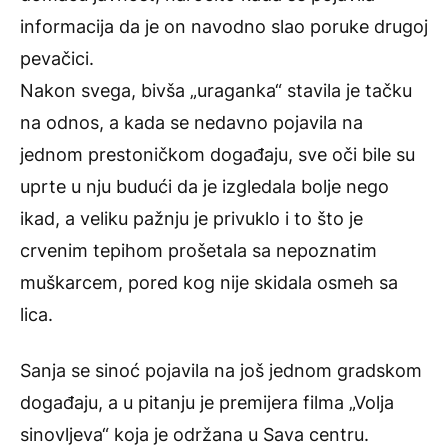
informacija da je on navodno slao poruke drugoj
pevačici.
Nakon svega, bivša „uraganka“ stavila je tačku
na odnos, a kada se nedavno pojavila na
jednom prestoničkom događaju, sve oči bile su
uprte u nju budući da je izgledala bolje nego
ikad, a veliku pažnju je privuklo i to što je
crvenim tepihom prošetala sa nepoznatim
muškarcem, pored kog nije skidala osmeh sa
lica.
Sanja se sinoć pojavila na još jednom gradskom
događaju, a u pitanju je premijera filma „Volja
sinovljeva“ koja je održana u Sava centru.