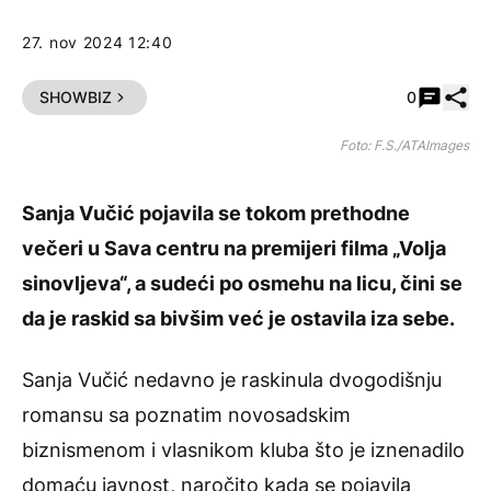
27. nov 2024 12:40
Pode
SHOWBIZ
0
Foto: F.S./ATAImages
Sanja Vučić
pojavila se tokom prethodne
večeri u Sava centru na premijeri filma „Volja
sinovljeva“, a sudeći po osmehu na licu, čini se
da je raskid sa bivšim već je ostavila iza sebe.
Sanja Vučić nedavno je raskinula dvogodišnju
romansu sa poznatim novosadskim
biznismenom i vlasnikom kluba što je iznenadilo
domaću javnost, naročito kada se pojavila