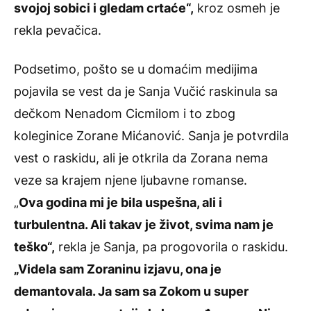
svojoj sobici i gledam crtaće“,
kroz osmeh je
rekla pevačica.
Podsetimo, pošto se u domaćim medijima
pojavila se vest da je Sanja Vučić raskinula sa
dečkom Nenadom Cicmilom i to zbog
koleginice Zorane Mićanović. Sanja je potvrdila
vest o raskidu, ali je otkrila da Zorana nema
veze sa krajem njene ljubavne romanse.
„
Ova godina mi je bila uspešna, ali i
turbulentna. Ali takav je život, svima nam je
teško“,
rekla je Sanja, pa progovorila o raskidu.
„Videla sam Zoraninu izjavu, ona je
demantovala. Ja sam sa Zokom u super