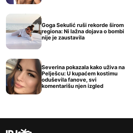
Goga Sekulić ruši rekorde širom
regiona: Ni lažna dojava o bombi
Goga Sekulić ruši rekorde širom regiona: Ni lažna dojava
nije je zaustavila
Severina pokazala kako uživa na
Pelješcu: U kupaćem kostimu
oduševila fanove, svi
Severina pokazala kako uživa na Pelješcu: U kupaćem ko
komentarišu njen izgled