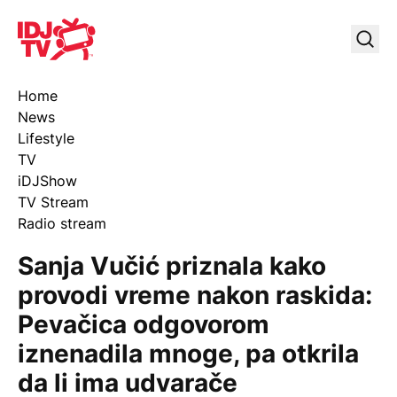
IDJ TV
Uklj
Home
News
Lifestyle
TV
iDJShow
TV Stream
Radio stream
Sanja Vučić priznala kako
provodi vreme nakon raskida:
Pevačica odgovorom
iznenadila mnoge, pa otkrila
da li ima udvarače