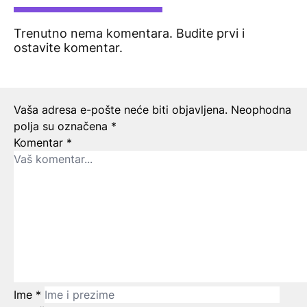
Trenutno nema komentara. Budite prvi i
ostavite komentar.
Ostavite odgovor
Vaša adresa e-pošte neće biti objavljena.
Neophodna
polja su označena
*
Komentar
*
Ime
*