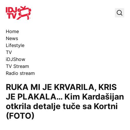
IDJ TV
Uklj
Home
News
Lifestyle
TV
iDJShow
TV Stream
Radio stream
RUKA MI JE KRVARILA, KRIS
JE PLAKALA… Kim Kardašijan
otkrila detalje tuče sa Kortni
(FOTO)