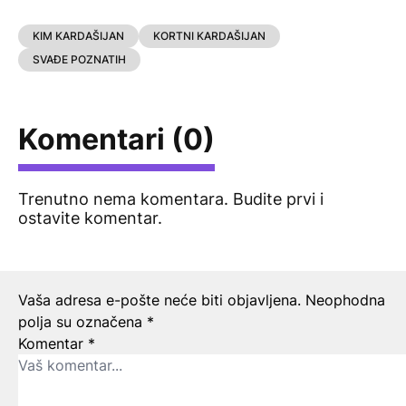
KIM KARDAŠIJAN
KORTNI KARDAŠIJAN
SVAĐE POZNATIH
Komentari (0)
Trenutno nema komentara. Budite prvi i
ostavite komentar.
Ostavite odgovor
Vaša adresa e-pošte neće biti objavljena.
Neophodna
polja su označena
*
Komentar
*