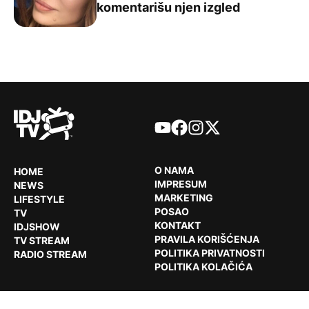
komentarišu njen izgled
YouTube
Facebook
Instagram
X
O NAMA
HOME
IMPRESUM
NEWS
MARKETING
LIFESTYLE
POSAO
TV
KONTAKT
IDJSHOW
PRAVILA KORIŠĆENJA
TV STREAM
POLITIKA PRIVATNOSTI
RADIO STREAM
POLITIKA KOLAČIĆA