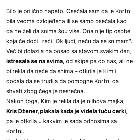
Bilo je prilično napeto. Osećala sam da je Kortni
bila veoma ozlojeđena ili se samo osećala kao
da ne želi da snima šou više. Ona nije tip osobe
koja će doći i reći "Ok ljudi, neću da se snimam".
Već bi dolazila na posao sa stavom svakim dan,
istresala se na svima,
od ekipe pa do nas, ali ne
bi rekla da neće da snima – otkrila je Kim i
dodala da se trudila da pomogne Kortni da
shvati zbog čega je nesrećna.
Nakon toga, Kim je rekla da je njihova majka,
Kris Džener, plakala kada je videla tuču ćerki,
pa je otkrila u kakvim je sada odnosima sa
Kortni.