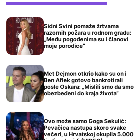
Sidni Svini pomaže žrtvama
razornih požara u rodnom gradu:
„Među pogođenima su i članovi
Sidni Svini pomaže žrtvama razornih požara u rodnom g
moje porodice“
Met Dejmon otkrio kako su on i
Ben Aflek gotovo bankrotirali
posle Oskara: „Mislili smo da smo
Met Dejmon otkrio kako su on i Ben Aflek gotovo bankrot
obezbeđeni do kraja života“
Ovo može samo Goga Sekulić:
Pevačica nastupa skoro svake
večeri, u Hrvatskoj okupila 5.000
Ovo može samo Goga Sekulić: Pevačica nastupa skoro sva