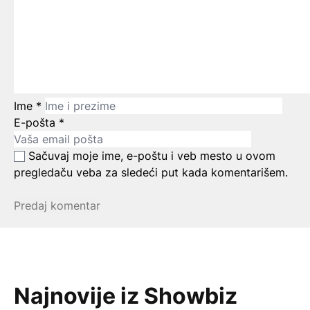
Ime
*
E-pošta
*
Sačuvaj moje ime, e-poštu i veb mesto u ovom
pregledaču veba za sledeći put kada komentarišem.
Najnovije iz Showbiz