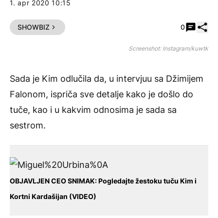
1. apr 2020 10:15
Pode
SHOWBIZ
0
Screenshot: Instagram/kuwtk
Sada je Kim odlučila da, u intervjuu sa Džimijem
Falonom, ispriča sve detalje kako je došlo do
tuče, kao i u kakvim odnosima je sada sa
sestrom.
OBJAVLJEN CEO SNIMAK: Pogledajte žestoku tuču Kim i
Kortni Kardašijan (VIDEO)