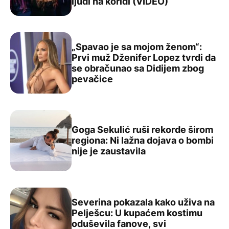
ljudi na koridi (VIDEO)
„Spavao je sa mojom ženom“:
Prvi muž Dženifer Lopez tvrdi da
se obračunao sa Didijem zbog
„Spavao je sa mojom ženom“: Prvi muž Dženifer Lopez t
pevačice
Goga Sekulić ruši rekorde širom
regiona: Ni lažna dojava o bombi
Goga Sekulić ruši rekorde širom regiona: Ni lažna dojava
nije je zaustavila
Severina pokazala kako uživa na
Pelješcu: U kupaćem kostimu
oduševila fanove, svi
Severina pokazala kako uživa na Pelješcu: U kupaćem ko