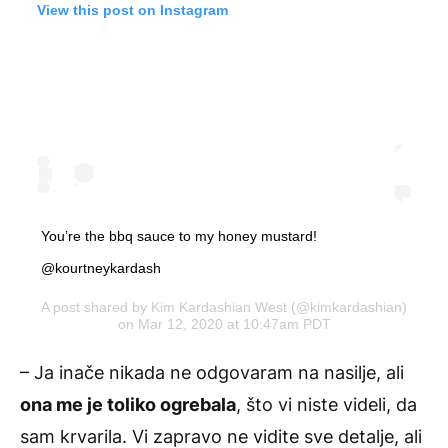
View this post on Instagram
You’re the bbq sauce to my honey mustard!
@kourtneykardash
A post shared by
Kim Kardashian West
(@kimkardashian)
on Mar 12, 2020 at 10:47am PDT
– Ja inače nikada ne odgovaram na nasilje, ali
ona me je toliko ogrebala
, što vi niste videli, da
sam krvarila. Vi zapravo ne vidite sve detalje, ali