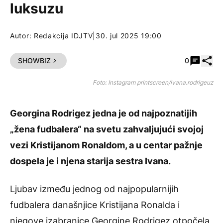
luksuzu
Autor:
Redakcija IDJTV
|
30. jul 2025 19:00
Pode
SHOWBIZ
0
Foto: Instagram printscreen/ivana.rodrigeuz
Georgina Rodrigez jedna je od najpoznatijih
„žena fudbalera“ na svetu zahvaljujući svojoj
vezi Kristijanom Ronaldom, a u centar pažnje
dospela je i njena starija sestra Ivana.
Ljubav između jednog od najpopularnijih
fudbalera današnjice Kristijana Ronalda i
njegove izabranice
Georgine Rodrigez
otpočela