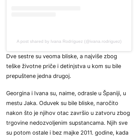
A post shared by Ivana Rodríguez (@ivana.rodriguez)
Dve sestre su veoma bliske, a najviše zbog
teške životne priče i detinjstva u kom su bile
prepuštene jedna drugoj.
Georgina i Ivana su, naime, odrasle u Španiji, u
mestu Jaka. Oduvek su bile bliske, naročito
nakon što je njihov otac završio u zatvoru zbog
trgovine nedozvoljenim supstancama. Njih sve
su potom ostale i bez majke 2011. godine, kada