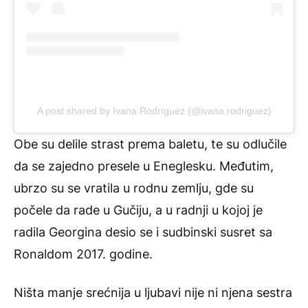
A post shared by Ivana Rodríguez (@ivana.rodriguez)
Obe su delile strast prema baletu, te su odlučile
da se zajedno presele u Eneglesku. Međutim,
ubrzo su se vratila u rodnu zemlju, gde su
počele da rade u Gučiju, a u radnji u kojoj je
radila Georgina desio se i sudbinski susret sa
Ronaldom 2017. godine.
Ništa manje srećnija u ljubavi nije ni njena sestra