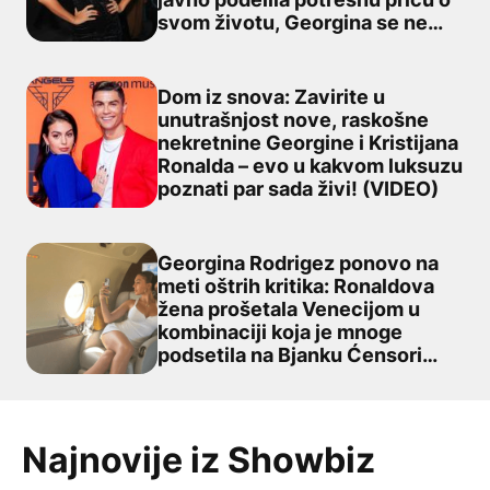
svom životu, Georgina se ne
obazire
Dom iz snova: Zavirite u
unutrašnjost nove, raskošne
nekretnine Georgine i Kristijana
Dom iz snova: Zavirite u unutrašnjost nove, raskošne ne
Ronalda – evo u kakvom luksuzu
poznati par sada živi! (VIDEO)
Georgina Rodrigez ponovo na
meti oštrih kritika: Ronaldova
žena prošetala Venecijom u
Georgina Rodrigez ponovo na meti oštrih kritika: Ronal
kombinaciji koja je mnoge
podsetila na Bjanku Ćensori
(FOTO)
Najnovije iz Showbiz