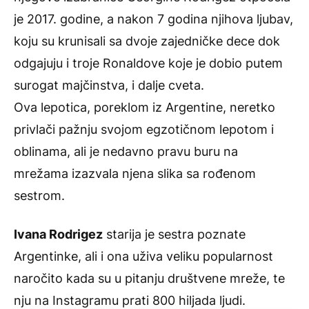
je 2017. godine, a nakon 7 godina njihova ljubav,
koju su krunisali sa dvoje zajedničke dece dok
odgajuju i troje Ronaldove koje je dobio putem
surogat majčinstva, i dalje cveta.
Ova lepotica, poreklom iz Argentine, neretko
privlači pažnju svojom egzotičnom lepotom i
oblinama, ali je nedavno pravu buru na
mrežama izazvala njena slika sa rođenom
sestrom.
Ivana Rodrigez
starija je sestra poznate
Argentinke, ali i ona uživa veliku popularnost
naročito kada su u pitanju društvene mreže, te
nju na Instagramu prati 800 hiljada ljudi.