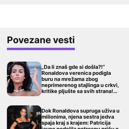
Povezane vesti
„Da li znaš gde si došla?!“
Ronaldova verenica podigla
buru na mrežama zbog
„Da li znaš gde si došla?!“ Ronaldova verenica podigla 
neprimerenog stajlinga u crkvi,
kritike pljušte sa svih strana!
(FOTO)
Dok Ronaldova supruga uživa u
milionima, njena sestra jedva
spaja kraj s krajem: Patricija
Dok Ronaldova supruga uživa u milionima, njena sestra j
javno podelila potresnu priču o