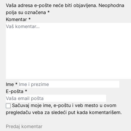
Ostavite odgovor
Vaša adresa e-pošte neće biti objavljena.
Neophodna
polja su označena
*
Komentar
*
Ime
*
E-pošta
*
Sačuvaj moje ime, e-poštu i veb mesto u ovom
pregledaču veba za sledeći put kada komentarišem.