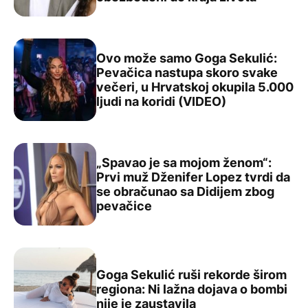
Ovo može samo Goga Sekulić:
Pevačica nastupa skoro svake
večeri, u Hrvatskoj okupila 5.000
Ovo može samo Goga Sekulić: Pevačica nastupa skoro sva
ljudi na koridi (VIDEO)
„Spavao je sa mojom ženom“:
Prvi muž Dženifer Lopez tvrdi da
se obračunao sa Didijem zbog
„Spavao je sa mojom ženom“: Prvi muž Dženifer Lopez t
pevačice
Goga Sekulić ruši rekorde širom
regiona: Ni lažna dojava o bombi
Goga Sekulić ruši rekorde širom regiona: Ni lažna dojava
nije je zaustavila