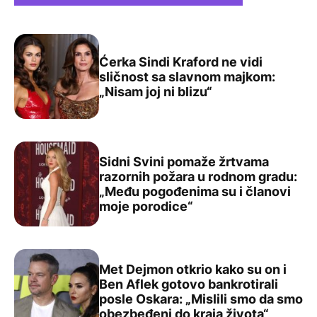
Ćerka Sindi Kraford ne vidi
sličnost sa slavnom majkom:
Ćerka Sindi Kraford ne vidi sličnost sa slavnom majkom: „
„Nisam joj ni blizu“
Sidni Svini pomaže žrtvama
razornih požara u rodnom gradu:
„Među pogođenima su i članovi
Sidni Svini pomaže žrtvama razornih požara u rodnom g
moje porodice“
Met Dejmon otkrio kako su on i
Ben Aflek gotovo bankrotirali
posle Oskara: „Mislili smo da smo
Met Dejmon otkrio kako su on i Ben Aflek gotovo bankrot
obezbeđeni do kraja života“