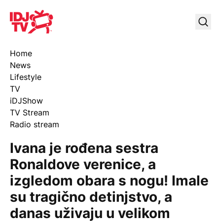
IDJ TV
Uklj
Home
News
Lifestyle
TV
iDJShow
TV Stream
Radio stream
Ivana je rođena sestra
Ronaldove verenice, a
izgledom obara s nogu! Imale
su tragično detinjstvo, a
danas uživaju u velikom