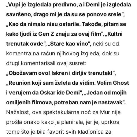
„Vupi je izgledala predivno, a i Demi je izgledala
savršeno, drago mi je da su se ponovo srele“,
„Kao da nimalo nisu ostarile. Takođe, pitam se
kako ljudi iz Gen Z znaju za ovaj film“, „Kultni
trenutak ovde“, „Stare kao vino“,
neki su od
komentra na račun njihovog izgleda, dok su
drugi komentarisali ovaj susret:
„Obožavam ovo! Iskren i dirljiv trenutak!“,
„Reunion koji sam želela da vidim. Volim Ghost
i verujem da Oskar ide Demi“, „Jedan od mojih
omiljenih filmova, potreban nam je nastavak“.
Nažalost, ova spektakularna noć za Mur nije
prošla onako kako je planirala, jer je, uprkos
tome što je bila favorit svih kladionica za