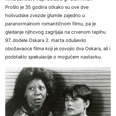
Prošlo je 35 godina otkako su ove dve
holivudske zvezde glumile zajedno u
paranormalnom romantičnom filmu, pa je
gledanje njihovog zagrljaja na crvenom tepihu
97. dodele Oskara 2. marta oduševilo
obožavaoce filma koji je osvojio dva Oskara, ali i
podstaklo spekulacije o mogućem nastavku.