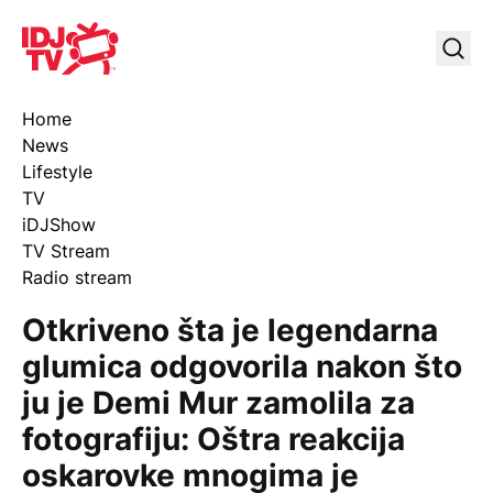
IDJ TV
Uklj
Home
News
Lifestyle
TV
iDJShow
TV Stream
Radio stream
Otkriveno šta je legendarna
glumica odgovorila nakon što
ju je Demi Mur zamolila za
fotografiju: Oštra reakcija
oskarovke mnogima je