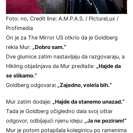
Foto: no, Credit line: A.M.P.A.S. / PictureLux /
Profimedia
On je za The Mirror US otkrio da je Goldberg
rekla Mur:
„Dobro sam.“
Dve glumice zatim nastavljaju da razgovaraju, a
Hikling objašnjava da Mur predlaže:
„Hajde da
se slikamo.“
Goldberg odgovara
: „Zajedno, volela bih.“
Mur zatim dodaje:
„Hajde da stanemo unazad.“
Tada je Goldberg očigledno dala svoj oštar
odgovor, odbijajući njenu ideju:
„Ja ne poziram!“
Mur je potom potapšala koleginicu po ramenima