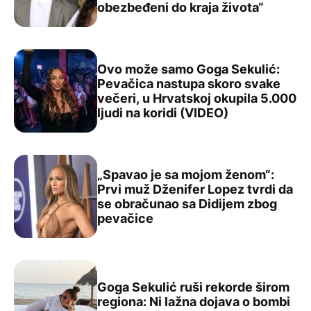
obezbeđeni do kraja života“
Ovo može samo Goga Sekulić:
Pevačica nastupa skoro svake
večeri, u Hrvatskoj okupila 5.000
Ovo može samo Goga Sekulić: Pevačica nastupa skoro sva
ljudi na koridi (VIDEO)
„Spavao je sa mojom ženom“:
Prvi muž Dženifer Lopez tvrdi da
se obračunao sa Didijem zbog
„Spavao je sa mojom ženom“: Prvi muž Dženifer Lopez t
pevačice
Goga Sekulić ruši rekorde širom
regiona: Ni lažna dojava o bombi
Goga Sekulić ruši rekorde širom regiona: Ni lažna dojava