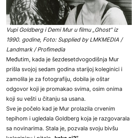
Vupi Goldberg i Demi Mur u filmu „Ghost“ iz
1990. godine, Foto: Supplied by LMKMEDIA /
Landmark / Profimedia
Međutim, kada je šezdesetdvogodišnja Mur
prišla svojoj sedam godina starijoj koleginici i
zamolila je za fotografiju, dobila je oštar
odgovor koji je promakao svima, osim onima
koji su vešti u čitanju sa usana.
Sve je počelo kad je Mur prolazila crvenim
tepihom i ugledala Goldberg koja je razgovarala
sa novinarima. Stala je, pozvala svoju bivšu