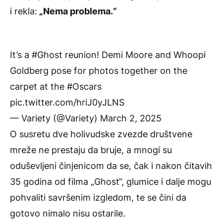
i rekla:
„Nema problema.“
It’s a
#Ghost
reunion! Demi Moore and Whoopi
Goldberg pose for photos together on the
carpet at the
#Oscars
pic.twitter.com/hriJ0yJLNS
— Variety (@Variety)
March 2, 2025
O susretu dve holivudske zvezde društvene
mreže ne prestaju da bruje, a mnogi su
oduševljeni činjenicom da se, čak i nakon čitavih
35 godina od filma „Ghost“, glumice i dalje mogu
pohvaliti savršenim izgledom, te se čini da
gotovo nimalo nisu ostarile.