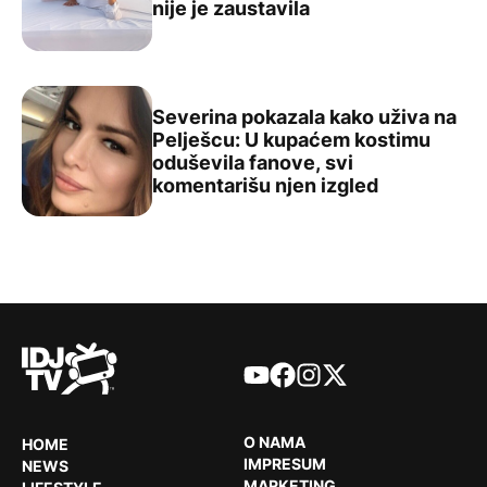
nije je zaustavila
Severina pokazala kako uživa na
Pelješcu: U kupaćem kostimu
oduševila fanove, svi
Severina pokazala kako uživa na Pelješcu: U kupaćem ko
komentarišu njen izgled
YouTube
Facebook
Instagram
X
O NAMA
HOME
IMPRESUM
NEWS
MARKETING