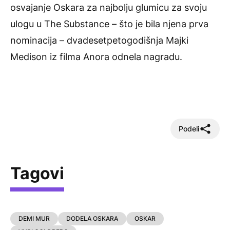
osvajanje Oskara za najbolju glumicu za svoju
ulogu u The Substance – što je bila njena prva
nominacija – dvadesetpetogodišnja Majki
Medison iz filma Anora odnela nagradu.
Podeli
Tagovi
DEMI MUR
DODELA OSKARA
OSKAR