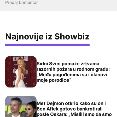
Najnovije iz Showbiz
Sidni Svini pomaže žrtvama
razornih požara u rodnom gradu:
„Među pogođenima su i članovi
Sidni Svini pomaže žrtvama razornih požara u rodnom g
moje porodice“
Met Dejmon otkrio kako su on i
Ben Aflek gotovo bankrotirali
posle Oskara: „Mislili smo da smo
Met Dejmon otkrio kako su on i Ben Aflek gotovo bankrot