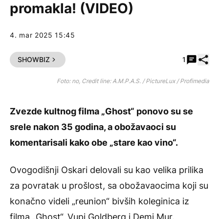
promakla! (VIDEO)
4. mar 2025 15:45
Pode
SHOWBIZ
1
Foto: no, Credit line: A.M.P.A.S. / PictureLux / Profimedia
Zvezde kultnog filma „Ghost“ ponovo su se
srele nakon 35 godina, a obožavaoci su
komentarisali kako obe „stare kao vino“.
Ovogodišnji Oskari
delovali su kao velika prilika
za povratak u prošlost, sa obožavaocima koji su
konačno videli „reunion“ bivših koleginica iz
filma „Ghost“, Vupi Goldberg i Demi Mur.