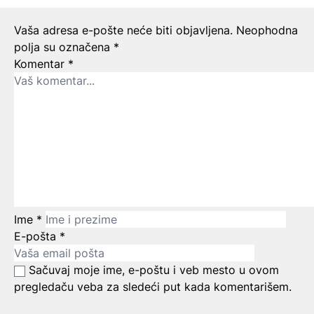
Ostavite odgovor
Vaša adresa e-pošte neće biti objavljena.
Neophodna
polja su označena
*
Komentar
*
Ime
*
E-pošta
*
Sačuvaj moje ime, e-poštu i veb mesto u ovom
pregledaču veba za sledeći put kada komentarišem.