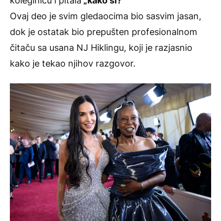
koleginicu i pitala
„kako si?“
Ovaj deo je svim gledaocima bio sasvim jasan,
dok je ostatak bio prepušten profesionalnom
čitaču sa usana NJ Hiklingu, koji je razjasnio
kako je tekao njihov razgovor.