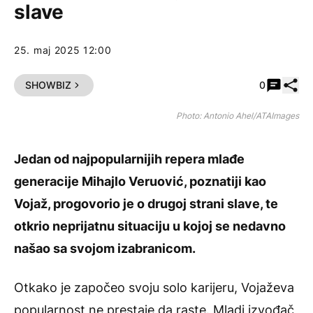
slave
25. maj 2025 12:00
Pode
SHOWBIZ
0
Photo: Antonio Ahel/ATAImages
Jedan od najpopularnijih repera mlađe
generacije Mihajlo Veruović, poznatiji kao
Vojaž, progovorio je o drugoj strani slave, te
otkrio neprijatnu situaciju u kojoj se nedavno
našao sa svojom izabranicom.
Otkako je započeo svoju solo karijeru, Vojaževa
popularnost ne prestaje da raste. Mladi izvođač