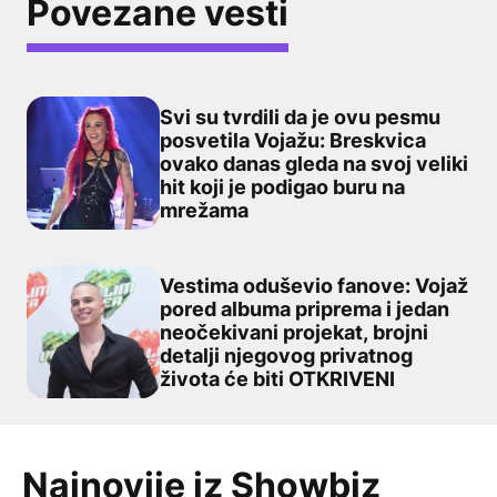
Povezane vesti
Svi su tvrdili da je ovu pesmu
posvetila Vojažu: Breskvica
ovako danas gleda na svoj veliki
Svi su tvrdili da je ovu pesmu posvetila Vojažu: Breskv
hit koji je podigao buru na
mrežama
Vestima oduševio fanove: Vojaž
pored albuma priprema i jedan
neočekivani projekat, brojni
Vestima oduševio fanove: Vojaž pored albuma priprema i
detalji njegovog privatnog
života će biti OTKRIVENI
Najnovije iz Showbiz