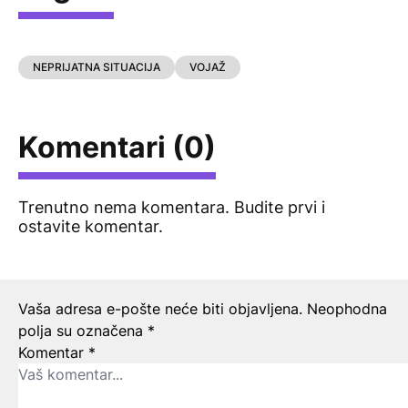
NEPRIJATNA SITUACIJA
VOJAŽ
Komentari (0)
Trenutno nema komentara. Budite prvi i
ostavite komentar.
Ostavite odgovor
Vaša adresa e-pošte neće biti objavljena.
Neophodna
polja su označena
*
Komentar
*