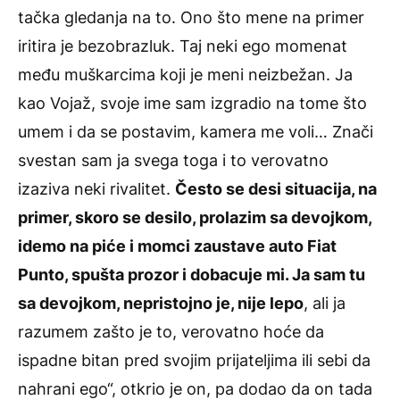
tačka gledanja na to. Ono što mene na primer
iritira je bezobrazluk. Taj neki ego momenat
među muškarcima koji je meni neizbežan. Ja
kao Vojaž, svoje ime sam izgradio na tome što
umem i da se postavim, kamera me voli… Znači
svestan sam ja svega toga i to verovatno
izaziva neki rivalitet.
Često se desi situacija, na
primer, skoro se desilo, prolazim sa devojkom,
idemo na piće i momci zaustave auto Fiat
Punto, spušta prozor i dobacuje mi. Ja sam tu
sa devojkom, nepristojno je, nije lepo
, ali ja
razumem zašto je to, verovatno hoće da
ispadne bitan pred svojim prijateljima ili sebi da
nahrani ego“, otkrio je on, pa dodao da on tada