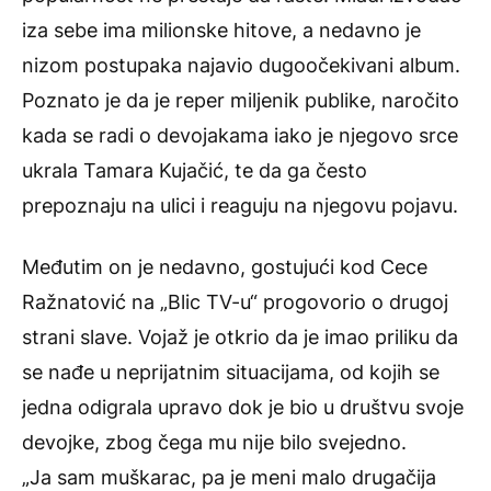
iza sebe ima milionske hitove, a nedavno je
nizom postupaka
najavio dugoočekivani album.
Poznato je da je reper miljenik publike, naročito
kada se radi o devojakama iako je njegovo srce
ukrala Tamara Kujačić, te da ga često
prepoznaju na ulici i reaguju na njegovu pojavu.
Međutim on je nedavno, gostujući kod Cece
Ražnatović na „Blic TV-u“ progovorio o drugoj
strani slave. Vojaž je otkrio da je imao priliku da
se nađe u neprijatnim situacijama, od kojih se
jedna odigrala upravo dok je bio u društvu svoje
devojke, zbog čega mu nije bilo svejedno.
„Ja sam muškarac, pa je meni malo drugačija