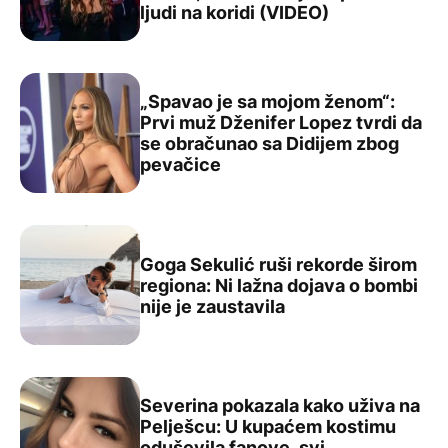
ljudi na koridi (VIDEO)
„Spavao je sa mojom ženom“:
Prvi muž Dženifer Lopez tvrdi da
se obračunao sa Didijem zbog
„Spavao je sa mojom ženom“: Prvi muž Dženifer Lopez t
pevačice
Goga Sekulić ruši rekorde širom
regiona: Ni lažna dojava o bombi
Goga Sekulić ruši rekorde širom regiona: Ni lažna dojava
nije je zaustavila
Severina pokazala kako uživa na
Pelješcu: U kupaćem kostimu
oduševila fanove, svi