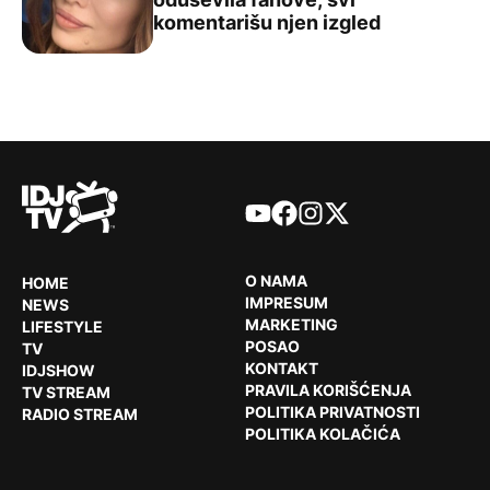
Severina pokazala kako uživa na Pelješcu: U kupaćem ko
komentarišu njen izgled
YouTube
Facebook
Instagram
X
O NAMA
HOME
IMPRESUM
NEWS
MARKETING
LIFESTYLE
POSAO
TV
KONTAKT
IDJSHOW
PRAVILA KORIŠĆENJA
TV STREAM
POLITIKA PRIVATNOSTI
RADIO STREAM
POLITIKA KOLAČIĆA