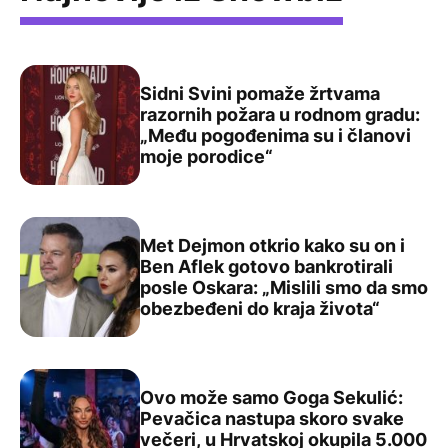
Sidni Svini pomaže žrtvama
razornih požara u rodnom gradu:
„Među pogođenima su i članovi
Sidni Svini pomaže žrtvama razornih požara u rodnom g
moje porodice“
Met Dejmon otkrio kako su on i
Ben Aflek gotovo bankrotirali
posle Oskara: „Mislili smo da smo
Met Dejmon otkrio kako su on i Ben Aflek gotovo bankrot
obezbeđeni do kraja života“
Ovo može samo Goga Sekulić:
Pevačica nastupa skoro svake
večeri, u Hrvatskoj okupila 5.000
Ovo može samo Goga Sekulić: Pevačica nastupa skoro sva