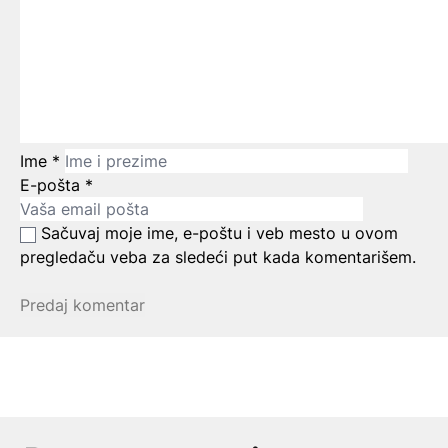
Ime
*
E-pošta
*
Sačuvaj moje ime, e-poštu i veb mesto u ovom
pregledaču veba za sledeći put kada komentarišem.