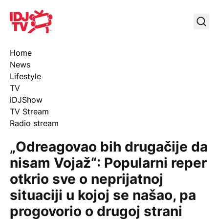
IDJ TV
Uklj
Home
News
Lifestyle
TV
iDJShow
TV Stream
Radio stream
„Odreagovao bih drugačije da
nisam Vojaž“: Popularni reper
otkrio sve o neprijatnoj
situaciji u kojoj se našao, pa
progovorio o drugoj strani