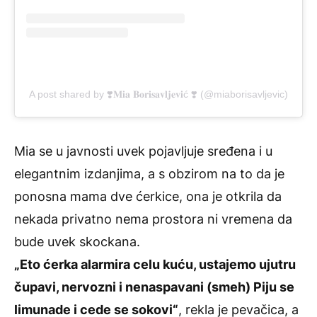
A post shared by ❣️𝐌𝐢𝐚 𝐁𝐨𝐫𝐢𝐬𝐚𝐯𝐥𝐣𝐞𝐯𝐢ć ❣️ (@miaborisavljevic)
Mia se u javnosti uvek pojavljuje sređena i u
elegantnim izdanjima, a s obzirom na to da je
ponosna mama dve ćerkice, ona je otkrila da
nekada privatno nema prostora ni vremena da
bude uvek skockana.
„Eto ćerka alarmira celu kuću, ustajemo ujutru
čupavi, nervozni i nenaspavani (smeh) Piju se
limunade i cede se sokovi“
, rekla je pevačica, a