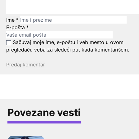
Ime
*
E-pošta
*
Sačuvaj moje ime, e-poštu i veb mesto u ovom
pregledaču veba za sledeći put kada komentarišem.
Povezane vesti