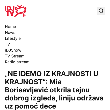
IDJ TV
Uklj
Home
News
Lifestyle
TV
iDJShow
TV Stream
Radio stream
„NE IDEMO IZ KRAJNOSTI U
KRAJNOST“: Mia
Borisavljević otkrila tajnu
dobrog izgleda, liniju održava
uz pomoć dece