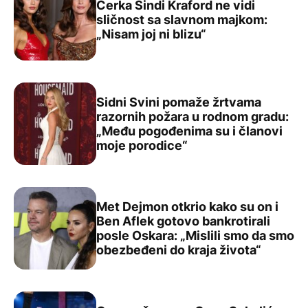
Ćerka Sindi Kraford ne vidi
sličnost sa slavnom majkom:
Ćerka Sindi Kraford ne vidi sličnost sa slavnom majkom: „
„Nisam joj ni blizu“
Sidni Svini pomaže žrtvama
razornih požara u rodnom gradu:
„Među pogođenima su i članovi
Sidni Svini pomaže žrtvama razornih požara u rodnom g
moje porodice“
Met Dejmon otkrio kako su on i
Ben Aflek gotovo bankrotirali
posle Oskara: „Mislili smo da smo
Met Dejmon otkrio kako su on i Ben Aflek gotovo bankrot
obezbeđeni do kraja života“