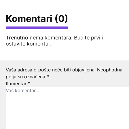
Komentari (0)
Trenutno nema komentara. Budite prvi i
ostavite komentar.
Ostavite odgovor
Vaša adresa e-pošte neće biti objavljena.
Neophodna
polja su označena
*
Komentar
*