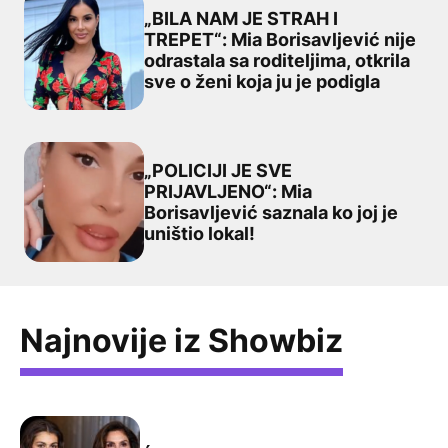
„BILA NAM JE STRAH I
TREPET“: Mia Borisavljević nije
odrastala sa roditeljima, otkrila
„BILA NAM JE STRAH I TREPET“: Mia Borisavljević nije odr
sve o ženi koja ju je podigla
„POLICIJI JE SVE
PRIJAVLJENO“: Mia
Borisavljević saznala ko joj je
„POLICIJI JE SVE PRIJAVLJENO“: Mia Borisavljević saznala
uništio lokal!
Najnovije iz Showbiz