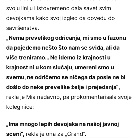
svoju liniju i istovremeno dala savet svim
devojkama kako svoj izgled da dovedu do
savršenstva.
„Nema prevelikog odricanja, mi smo u fazonu
da pojedemo nešto što nam se sviđa, ali da
više treniramo… Ne idemo iz krajnosti u
krajnost ni u kom slučaju, umereni smo u
svemu, ne odričemo se ničega da posle ne bi
došlo do neke prevelike želje i prejedanja“
,
rekla je Mia nedavno, pa prokomentarisala svoje
koleginice:
„Ima mnogo lepih devojaka na našoj javnoj
sceni“,
rekla je ona za „Grand“.