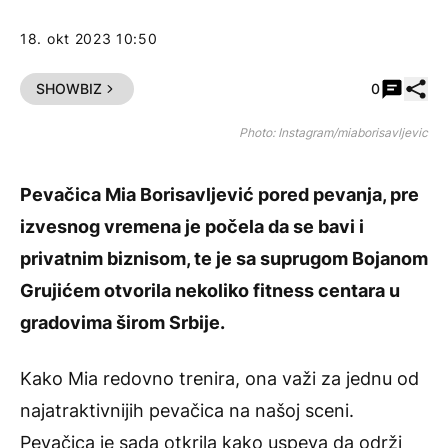
18. okt 2023 10:50
Pode
SHOWBIZ
0
Photo: Instagram/miaborisavljevic
Pevačica Mia Borisavljević pored pevanja, pre
izvesnog vremena je počela da se bavi i
privatnim biznisom, te je sa suprugom Bojanom
Grujićem otvorila nekoliko fitness centara u
gradovima širom Srbije.
Kako Mia redovno trenira, ona važi za jednu od
najatraktivnijih pevačica na našoj sceni.
Pevačica je sada otkrila kako uspeva da održi