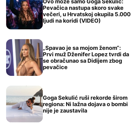
Ovo može samo Goga Sekulić:
Pevačica nastupa skoro svake
večeri, u Hrvatskoj okupila 5.000
Ovo može samo Goga Sekulić: Pevačica nastupa skoro sva
ljudi na koridi (VIDEO)
„Spavao je sa mojom ženom“:
Prvi muž Dženifer Lopez tvrdi da
se obračunao sa Didijem zbog
„Spavao je sa mojom ženom“: Prvi muž Dženifer Lopez t
pevačice
Goga Sekulić ruši rekorde širom
regiona: Ni lažna dojava o bombi
Goga Sekulić ruši rekorde širom regiona: Ni lažna dojava
nije je zaustavila