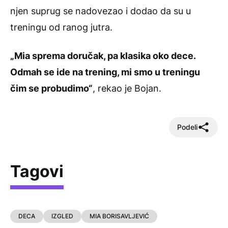
njen suprug se nadovezao i dodao da su u
treningu od ranog jutra.
„Mia sprema doručak, pa klasika oko dece.
Odmah se ide na trening, mi smo u treningu
čim se probudimo“
, rekao je Bojan.
Podeli
Tagovi
DECA
IZGLED
MIA BORISAVLJEVIĆ