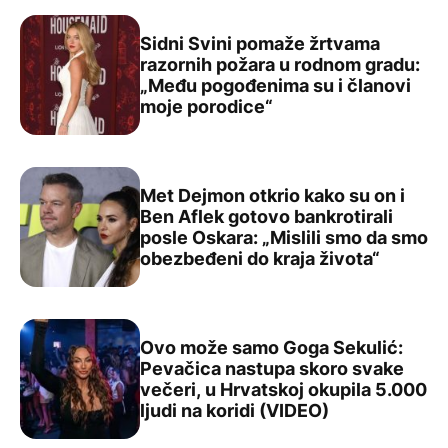
Sidni Svini pomaže žrtvama
razornih požara u rodnom gradu:
„Među pogođenima su i članovi
Sidni Svini pomaže žrtvama razornih požara u rodnom g
moje porodice“
Met Dejmon otkrio kako su on i
Ben Aflek gotovo bankrotirali
posle Oskara: „Mislili smo da smo
Met Dejmon otkrio kako su on i Ben Aflek gotovo bankrot
obezbeđeni do kraja života“
Ovo može samo Goga Sekulić:
Pevačica nastupa skoro svake
večeri, u Hrvatskoj okupila 5.000
Ovo može samo Goga Sekulić: Pevačica nastupa skoro sva
ljudi na koridi (VIDEO)