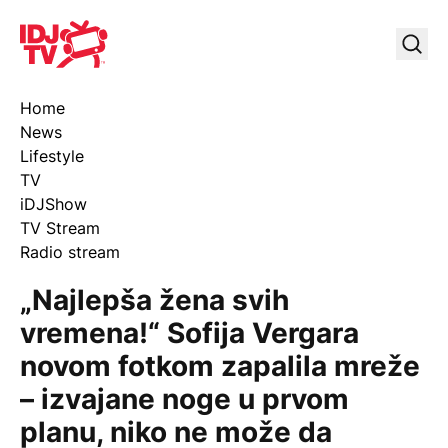
IDJ TV
Uklj
Home
News
Lifestyle
TV
iDJShow
TV Stream
Radio stream
„Najlepša žena svih
vremena!“ Sofija Vergara
novom fotkom zapalila mreže
– izvajane noge u prvom
planu, niko ne može da