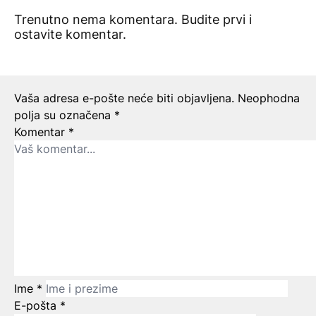
Trenutno nema komentara. Budite prvi i
ostavite komentar.
Ostavite odgovor
Vaša adresa e-pošte neće biti objavljena.
Neophodna
polja su označena
*
Komentar
*
Ime
*
E-pošta
*