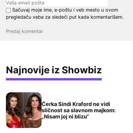
Sačuvaj moje ime, e-poštu i veb mesto u ovom
pregledaču veba za sledeći put kada komentarišem.
Najnovije iz Showbiz
Ćerka Sindi Kraford ne vidi
sličnost sa slavnom majkom:
Ćerka Sindi Kraford ne vidi sličnost sa slavnom majkom: „
„Nisam joj ni blizu“