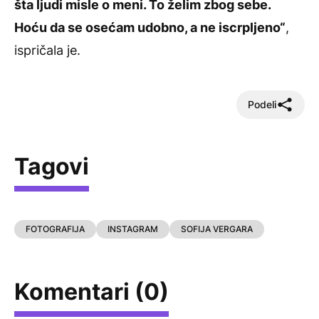
šta ljudi misle o meni. To želim zbog sebe.
Hoću da se osećam udobno, a ne iscrpljeno“
,
ispričala je.
Podeli
Tagovi
FOTOGRAFIJA
INSTAGRAM
SOFIJA VERGARA
Komentari (0)