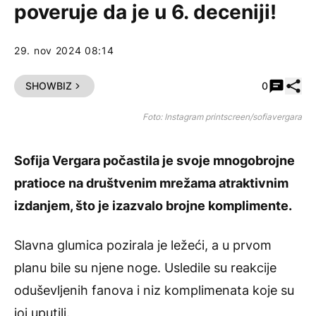
poveruje da je u 6. deceniji!
29. nov 2024 08:14
Pode
SHOWBIZ
0
Foto: Instagram printscreen/sofiavergara
Sofija Vergara
počastila je svoje mnogobrojne
pratioce na društvenim mrežama atraktivnim
izdanjem, što je izazvalo brojne komplimente.
Slavna glumica pozirala je ležeći, a u prvom
planu bile su njene noge. Usledile su reakcije
oduševljenih fanova i niz komplimenata koje su
joj uputili.