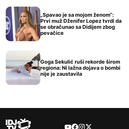
„Spavao je sa mojom ženom“:
Prvi muž Dženifer Lopez tvrdi da
se obračunao sa Didijem zbog
„Spavao je sa mojom ženom“: Prvi muž Dženifer Lopez t
pevačice
Goga Sekulić ruši rekorde širom
regiona: Ni lažna dojava o bombi
Goga Sekulić ruši rekorde širom regiona: Ni lažna dojava
nije je zaustavila
YouTube
Facebook
Instagram
X