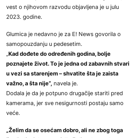
vest o njihovom razvodu objavljena je u julu
2023. godine.
Glumica je nedavno je za E! News govorila o
samopouzdanju u pedesetim.
„
Kad dođete do određenih godina, bolje
poznajete život. To je jedna od zabavnih stvari
u vezi sa starenjem – shvatite šta je zaista
važno, a šta nije“,
navela je.
Dodala je da je potpuno drugačije stariti pred
kamerama, jer sve nesigurnosti postaju samo
veće.
„Želim da se osećam dobro, ali ne zbog toga