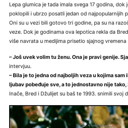
Lepa glumica je tada imala svega 17 godina, dok 
poklopili i ubrzo posatli jedan od najpopularnijih 
Oni su u vezi bili gotovo tri godine, pa su na raz
veze. Dok je godinama ova lepotica rekla da Bre
više navrata u medijima prisetio sjajnog vremena 
– Još uvek volim tu ženu. Ona je pravi genije. S
intervjuu.
– Bila je to jedna od najboljih veza u kojima sam
ljubav pobeđuje sve, a to jednostavno nije tako, 
Inače, Bred i Džulijet su baš te 1993. snimili svoj d