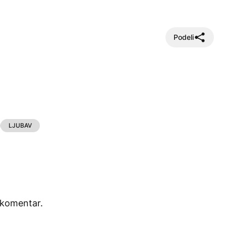
Podeli
LJUBAV
 komentar.