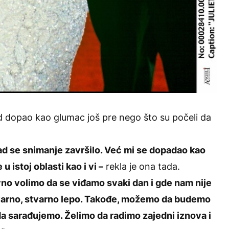
red dopao kao glumac još pre nego što su počeli da
kad se snimanje završilo. Već mi se dopadao kao
 istoj oblasti kao i vi –
rekla je ona tada.
vno volimo da se viđamo svaki dan i gde nam nije
tvarno, stvarno lepo. Takođe, možemo da budemo
a sarađujemo. Želimo da radimo zajedni iznova i