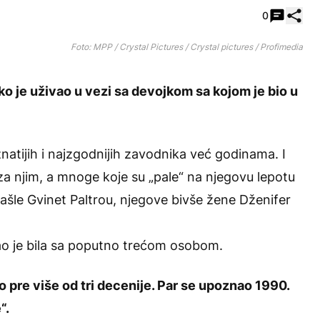
Pode
0
Foto: MPP / Crystal Pictures / Crystal pictures / Profimedia
ako je uživao u vezi sa devojkom sa kojom je bio u
natijih i najzgodnijih zavodnika već godinama. I
za njim, a mnoge koje su „pale“ na njegovu lepotu
našle Gvinet Paltrou, njegove bivše žene Dženifer
mao je bila sa poputno trećom osobom.
io pre više od tri decenije. Par se upoznao 1990.
“.