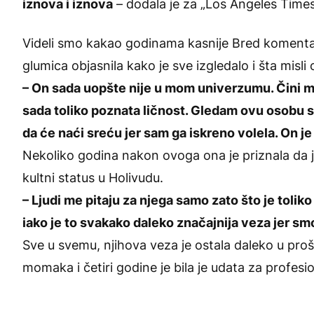
iznova i iznova
– dodala je za „Los Angeles Times
Videli smo kakao godinama kasnije Bred komentari
glumica objasnila kako je sve izgledalo i šta misl
– On sada uopšte nije u mom univerzumu. Čini mi s
sada toliko poznata ličnost. Gledam ovu osobu s
da će naći sreću jer sam ga iskreno volela. On 
Nekoliko godina nakon ovoga ona je priznala da je 
kultni status u Holivudu.
– Ljudi me pitaju za njega samo zato što je toli
iako je to svakako daleko značajnija veza jer smo
Sve u svemu, njihova veza je ostala daleko u proš
momaka i četiri godine je bila je udata za profes