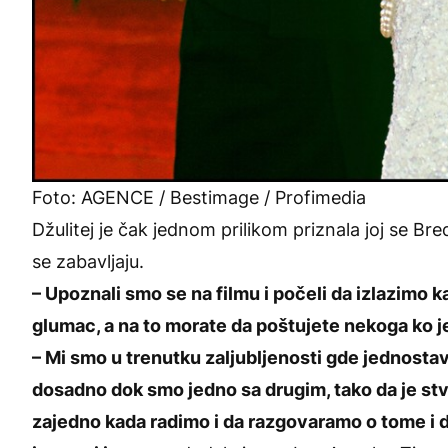
Foto: AGENCE / Bestimage / Profimedia
Džulitej je čak jednom prilikom priznala joj se B
se zabavljaju.
– Upoznali smo se na filmu i počeli da izlazimo 
glumac, a na to morate da poštujete nekoga ko je u
– Mi smo u trenutku zaljubljenosti gde jednosta
dosadno dok smo jedno sa drugim, tako da je s
zajedno kada radimo i da razgovaramo o tome i d