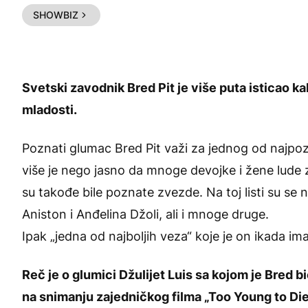
SHOWBIZ
Svetski zavodnik Bred Pit je više puta isticao k
mladosti.
Poznati glumac Bred Pit važi za jednog od najpoz
više je nego jasno da mnoge devojke i žene lude 
su takođe bile poznate zvezde. Na toj listi su se 
Aniston i Anđelina Džoli, ali i mnoge druge.
Ipak „jedna od najboljih veza“ koje je on ikada i
Reč je o glumici Džulijet Luis sa kojom je Bred b
na snimanju zajedničkog filma „Too Young to Die