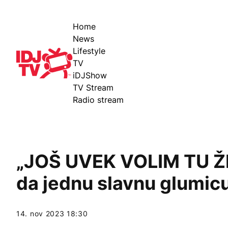
Home
News
Lifestyle
IDJ TV
TV
iDJShow
TV Stream
Radio stream
„JOŠ UVEK VOLIM TU ŽE
da jednu slavnu glumic
14. nov 2023 18:30