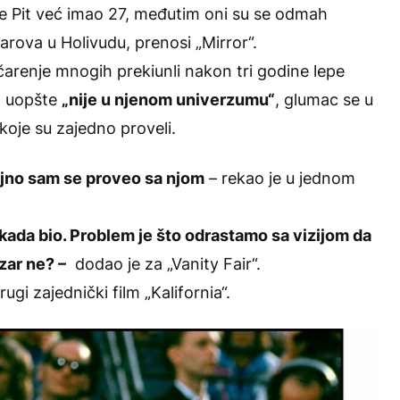
je Pit već imao 27, međutim oni su se odmah
parova u Holivudu, prenosi „Mirror“.
očarenje mnogih prekiunli nakon tri godine lepe
d uopšte
„nije u njenom univerzumu“
, glumac se u
koje su zajedno proveli.
jajno sam se proveo sa njom
– rekao je u jednom
 ikada bio. Problem je što odrastamo sa vizijom da
zar ne? –
dodao je za „Vanity Fair“.
rugi zajednički film „Kalifornia“.