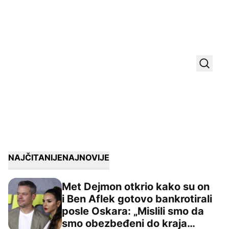
Uključ
NAJČITANIJE
NAJNOVIJE
Met Dejmon otkrio kako su on
i Ben Aflek gotovo bankrotirali
posle Oskara: „Mislili smo da
Met Dejmon otkrio kako su on i Ben Aflek gotovo bankrot
smo obezbeđeni do kraja