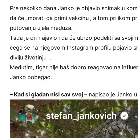
Pre nekoliko dana Janko je objavio snimak u kom
da će „morati da primi vakcinu“, a tom prilikom pr
putovanju ujela meduza.
Tada je on najavio i da će ubrzo podeliti sa svoji
čega se na njegovom Instagram profilu pojavio s
divlju životinju .
Međutim, tigar nije baš dobro reagovao na influen
Janko pobegao.
– Kad si gladan nisi sav svoj –
napisao je Janko u 