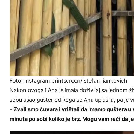
Foto: Instagram printscreen/ stefan_jankovich
Nakon ovoga i Ana je imala doživljaj sa jednom ži
sobu ušao gušter od koga se Ana uplašila, pa je vr
– Zvali smo čuvara i vrištali da imamo guštera u s
minuta po sobi koliko je brz. Mogu vam reći da je