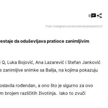
Pode
0
Foto: Instagram printscreen/analazarevic2
estaje da oduševljava pratioce zanimljivim
 Q, Luka Bojović, Ana Lazarević i Stefan Janković
zanimljive snimke sa Balija, na kojima pokazuju
proslavila rođendan, a ono što je sigurno za ovo
im brojem različitih životinja. Iako to zvuči