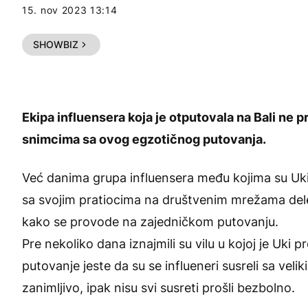
15. nov 2023 13:14
SHOWBIZ
Ekipa influensera koja je otputovala na
Bali
ne pr
snimcima sa ovog egzotičnog putovanja.
Već danima grupa influensera među kojima su Uki
sa svojim pratiocima na društvenim mrežama dele 
kako se provode na zajedničkom putovanju.
Pre nekoliko dana iznajmili su vilu u kojoj je Uki 
putovanje jeste da su se influeneri susreli sa velik
zanimljivo, ipak nisu svi susreti prošli bezbolno.