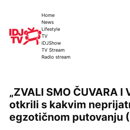
Home
News
Lifestyle
IDJ TV
TV
iDJShow
TV Stream
Radio stream
„ZVALI SMO ČUVARA I V
otkrili s kakvim neprija
egzotičnom putovanju 