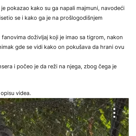
 je pokazao kako su ga napali majmuni, navodeći
isetio se i kako ga je na prošlogodišnjem
m fanovima doživljaj koji je imao sa tigrom, nakon
nimak gde se vidi kako on pokušava da hrani ovu
sera i počeo je da reži na njega, zbog čega je
opisu videa.