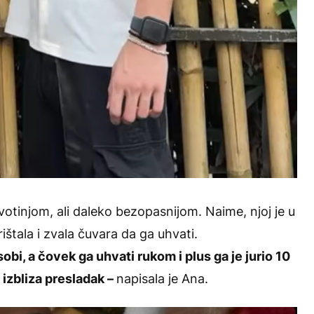
votinjom, ali daleko bezopasnijom. Naime, njoj je u
ištala i zvala čuvara da ga uhvati.
obi, a čovek ga uhvati rukom i plus ga je jurio 10
 izbliza presladak –
napisala je Ana.