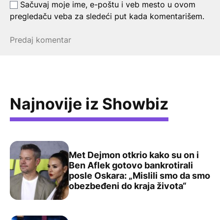
Sačuvaj moje ime, e-poštu i veb mesto u ovom
pregledaču veba za sledeći put kada komentarišem.
Najnovije iz Showbiz
Met Dejmon otkrio kako su on i
Ben Aflek gotovo bankrotirali
posle Oskara: „Mislili smo da smo
Met Dejmon otkrio kako su on i Ben Aflek gotovo bankrot
obezbeđeni do kraja života“