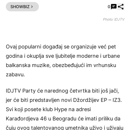
Pode
SHOWBIZ
0
Photo: IDJTV
Ovaj popularni događaj se organizuje već pet
godina i okuplja sve ljubitelje moderne i urbane
balkanska muzike, obezbeđujući im vrhunsku
zabavu.
IDJTV Party će narednog četvrtka biti još jači,
jer će biti predstavljen novi Džordžijev EP – IZ3.
Svi koji posete klub Hype na adresi
Karađordjeva 46 u Beogradu će imati priliku da
čuju ovog talentovanog umetnika uživo i uživaju