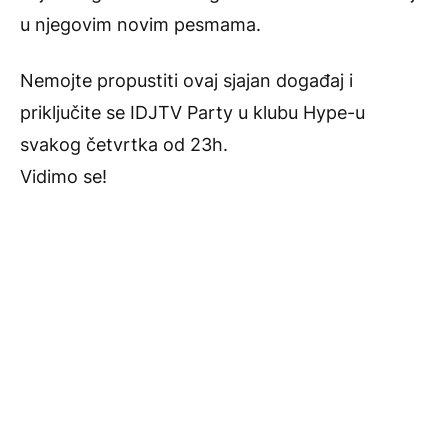
u njegovim novim pesmama.
Nemojte propustiti ovaj sjajan događaj i
priključite se IDJTV Party u klubu Hype-u
svakog četvrtka od 23h.
Vidimo se!