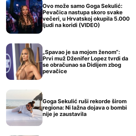
Ovo može samo Goga Sekulić:
Pevačica nastupa skoro svake
večeri, u Hrvatskoj okupila 5.000
Ovo može samo Goga Sekulić: Pevačica nastupa skoro sva
ljudi na koridi (VIDEO)
„Spavao je sa mojom ženom“:
Prvi muž Dženifer Lopez tvrdi da
se obračunao sa Didijem zbog
„Spavao je sa mojom ženom“: Prvi muž Dženifer Lopez t
pevačice
Goga Sekulić ruši rekorde širom
regiona: Ni lažna dojava o bombi
Goga Sekulić ruši rekorde širom regiona: Ni lažna dojava
nije je zaustavila