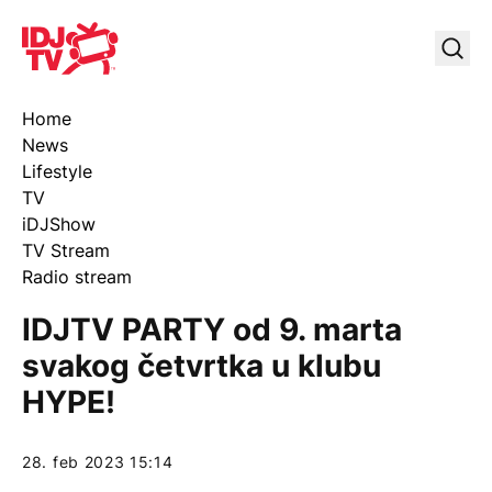
IDJ TV
Uklj
Home
News
Lifestyle
TV
iDJShow
TV Stream
Radio stream
IDJTV PARTY od 9. marta
svakog četvrtka u klubu
HYPE!
28. feb 2023 15:14