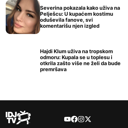
Severina pokazala kako uživa na
Pelješcu: U kupaćem kostimu
oduševila fanove, svi
Severina pokazala kako uživa na Pelješcu: U kupaćem ko
komentarišu njen izgled
Hajdi Klum uživa na tropskom
odmoru: Kupala se u toplesu i
otkrila zašto više ne želi da bude
Hajdi Klum uživa na tropskom odmoru: Kupala se u toples
premršava
YouTube
Facebook
Instagram
X