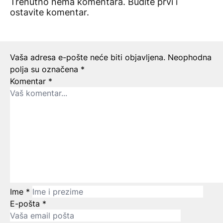
Trenutno nema komentara. Budite prvi i
ostavite komentar.
Ostavite odgovor
Vaša adresa e-pošte neće biti objavljena.
Neophodna
polja su označena
*
Komentar
*
Ime
*
E-pošta
*