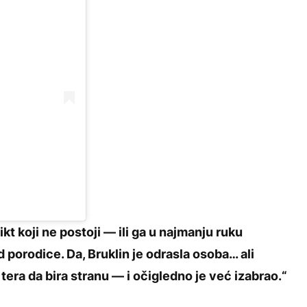
kt koji ne postoji — ili ga u najmanju ruku
 porodice. Da, Bruklin je odrasla osoba… ali
tera da bira stranu — i očigledno je već izabrao.“