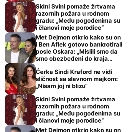
Sidni Svini pomaže žrtvama
razornih požara u rodnom
li ovaj članak
gradu: „Među pogođenima su
Sidni Svini pomaže žrtvama razornih požara u rodnom g
i članovi moje porodice“
Met Dejmon otkrio kako su on
i Ben Aflek gotovo bankrotirali
posle Oskara: „Mislili smo da
Met Dejmon otkrio kako su on i Ben Aflek gotovo bankrot
smo obezbeđeni do kraja
života“
Ćerka Sindi Kraford ne vidi
sličnost sa slavnom majkom:
Ćerka Sindi Kraford ne vidi sličnost sa slavnom majkom: „
„Nisam joj ni blizu“
Sidni Svini pomaže žrtvama
razornih požara u rodnom
gradu: „Među pogođenima su
Sidni Svini pomaže žrtvama razornih požara u rodnom g
i članovi moje porodice“
Met Dejmon otkrio kako su on