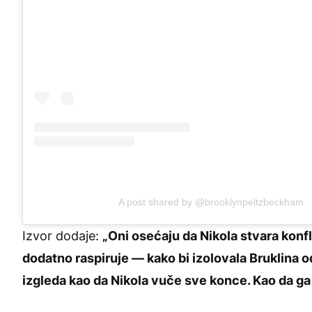
A post shared by @brooklynpeltzbeckham
Izvor dodaje:
„Oni osećaju da Nikola stvara konfli
dodatno raspiruje — kako bi izolovala Bruklina od
izgleda kao da Nikola vuče sve konce. Kao da ga 