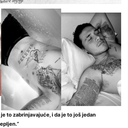
e to zabrinjavajuće, i da je to još jedan
epljen.“