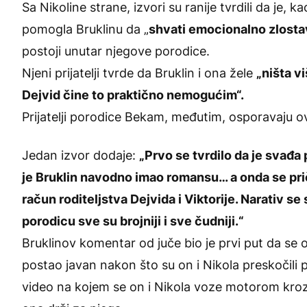
Sa Nikoline strane, izvori su ranije tvrdili da je, k
pomogla Bruklinu da „
shvati emocionalno zlostav
postoji unutar njegove porodice.
Njeni prijatelji tvrde da Bruklin i ona žele
„ništa v
Dejvid čine to praktično nemogućim“.
Prijatelji porodice Bekam, međutim, osporavaju ov
Jedan izvor dodaje:
„Prvo se tvrdilo da je svađa
je Bruklin navodno imao romansu… a onda se prič
račun roditeljstva Dejvida i Viktorije. Narativ se
porodicu sve su brojniji i sve čudniji.“
Bruklinov komentar od juče bio je prvi put da se
postao javan nakon što su on i Nikola preskočili
video na kojem se on i Nikola voze motorom kroz