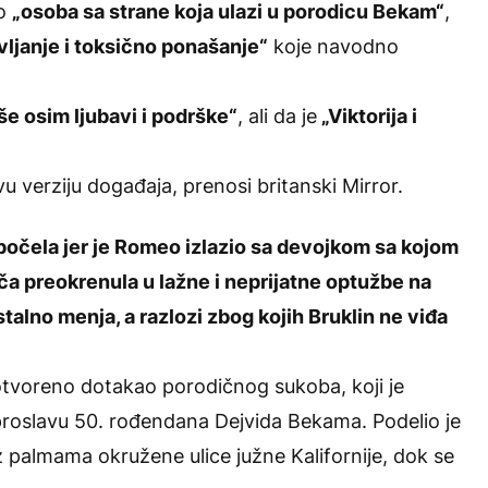
ao
„osoba sa strane koja ulazi u porodicu Bekam“
,
ljanje i toksično ponašanje“
koje navodno
iše osim ljubavi i podrške“
, ali da je
„Viktorija i
u verziju događaja, prenosi britanski Mirror.
 počela jer je Romeo izlazio sa devojkom sa kojom
a preokrenula u lažne i neprijatne optužbe na
 stalno menja, a razlozi zbog kojih Bruklin ne viđa
 otvoreno dotakao porodičnog sukoba, koji je
 proslavu 50. rođendana Dejvida Bekama. Podelio je
 palmama okružene ulice južne Kalifornije, dok se