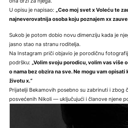
ona drži za njega.
U opisu je napisao:
„Ceo moj svet x Voleću te zau
najneverovatnija osoba koju poznajem xx zauvek t
Sukob je potom dobio novu dimenziju kada je nj
jasno stao na stranu roditelja.
Na Instagram priči objavio je porodičnu fotografiju,
podršku:
„Volim svoju porodicu, volim vas više od
o nama bez obzira na sve. Ne mogu vam opisati 
životu x.“
Prijatelji Bekamovih posebno su zabrinuti i zbog 
posvećenih Nikoli — uključujući i članove njene po