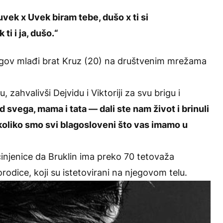
vek x Uvek biram tebe, dušo x ti si
i i ja, dušo.“
egov mlađi brat Kruz (20) na društvenim mrežama
 zahvalivši Dejvidu i Viktoriji za svu brigu i
 svega, mama i tata — dali ste nam život i brinuli
koliko smo svi blagosloveni što vas imamo u
činjenice da Bruklin ima preko 70 tetovaža
rodice, koji su istetovirani na njegovom telu.