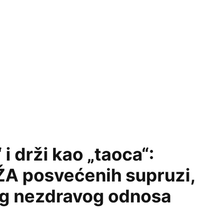
 i drži kao „taoca“:
ŽA posvećenih supruzi,
og nezdravog odnosa