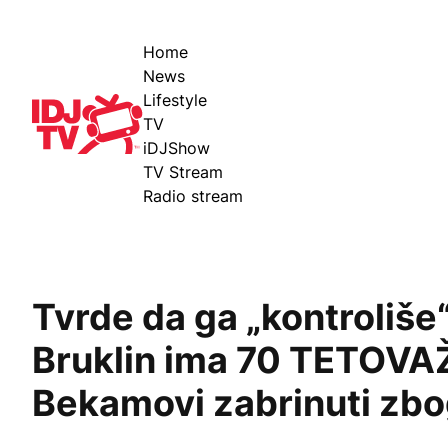
Home
News
Lifestyle
IDJ TV
TV
iDJShow
TV Stream
Radio stream
Tvrde da ga „kontroliše“
Bruklin ima 70 TETOVA
Bekamovi zabrinuti zb