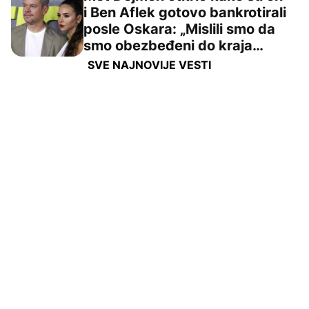
i Ben Aflek gotovo bankrotirali
posle Oskara: „Mislili smo da
Met Dejmon otkrio kako su on i Ben Aflek gotovo bankrot
smo obezbeđeni do kraja
života“
SVE NAJNOVIJE VESTI