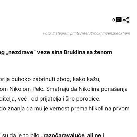
Pode
0
Foto: Instagram printscreen/brooklynpeltzbeckham
bog „nezdrave“ veze sina
Bruklina
sa ženom
torija duboko zabrinuti zbog, kako kažu,
gom Nikolom Pelc. Smatraju da Nikolina ponašanja
elja, već i od prijatelja i šire porodice.
o do znanja da mu je vernost prema Nikoli na prvom
i su da je to bilo
„razočaravajuće, ali ne i