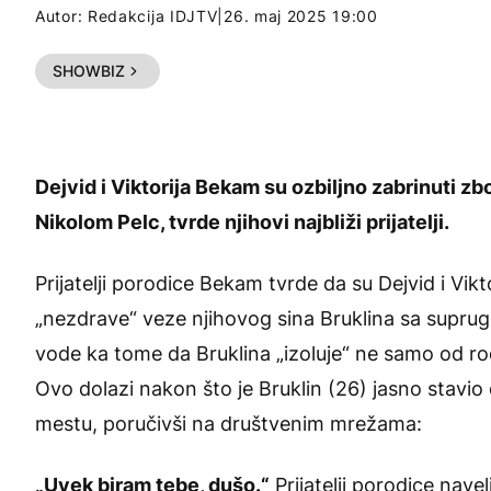
Autor:
Redakcija IDJTV
|
26. maj 2025 19:00
SHOWBIZ
Dejvid i Viktorija Bekam su ozbiljno zabrinuti z
Nikolom Pelc, tvrde njihovi najbliži prijatelji.
Prijatelji porodice Bekam tvrde da su Dejvid i Vik
„nezdrave“ veze njihovog sina Bruklina sa supru
vode ka tome da Bruklina „izoluje“ ne samo od rodit
Ovo dolazi nakon što je Bruklin (26) jasno stavi
mestu, poručivši na društvenim mrežama:
„Uvek biram tebe, dušo.“
Prijatelji porodice navel