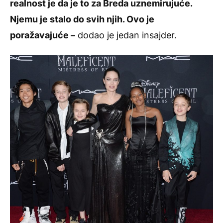
realnost je da je to za Breda uznemirujuće.
Njemu je stalo do svih njih. Ovo je
poražavajuće –
dodao je jedan insajder.