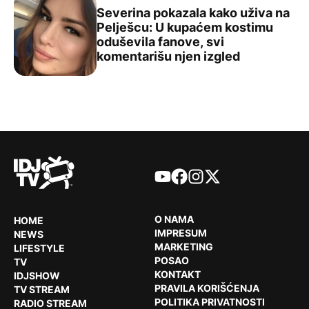
Severina pokazala kako uživa na
Pelješcu: U kupaćem kostimu
oduševila fanove, svi
Severina pokazala kako uživa na Pelješcu: U kupaćem ko
komentarišu njen izgled
YouTube
Facebook
Instagram
X
O NAMA
HOME
IMPRESUM
NEWS
MARKETING
LIFESTYLE
POSAO
TV
KONTAKT
IDJSHOW
PRAVILA KORIŠĆENJA
TV STREAM
POLITIKA PRIVATNOSTI
RADIO STREAM