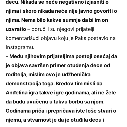
decu. Nikada se neće negativno izjasniti o
njima i skoro nikada neće nije javno govoriti o
njima. Nema bilo kakve sumnje da bi im on
uzvratio
– poručili su njegovi prijatelji
komentarišući objavu koju je Paks postavio na
Instagramu.
– Među njihovim prijateljima postoji osećaj da
je objava savršen primer otuđenja dece od
roditelja, mislim ovo je udžbenička
demonstracija toga. Bredov tim misli da
Anđelina igra takve igre godinama, ali ne žele
da budu uvučenu u takvu borbu sa njom.
Godinama priča i prepričava iste loše stvari o
njemu, a stvarnost je da je otuđila decu i