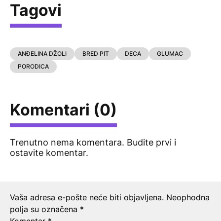
Tagovi
ANĐELINA DŽOLI
BRED PIT
DECA
GLUMAC
PORODICA
Komentari (0)
Trenutno nema komentara. Budite prvi i
ostavite komentar.
Ostavite odgovor
Vaša adresa e-pošte neće biti objavljena.
Neophodna
polja su označena
*