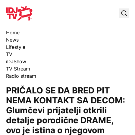
IDJ TV
Uklj
Home
News
Lifestyle
TV
iDJShow
TV Stream
Radio stream
PRIČALO SE DA BRED PIT
NEMA KONTAKT SA DECOM:
Glumčevi prijatelji otkrili
detalje porodične DRAME,
ovo je istina o njegovom