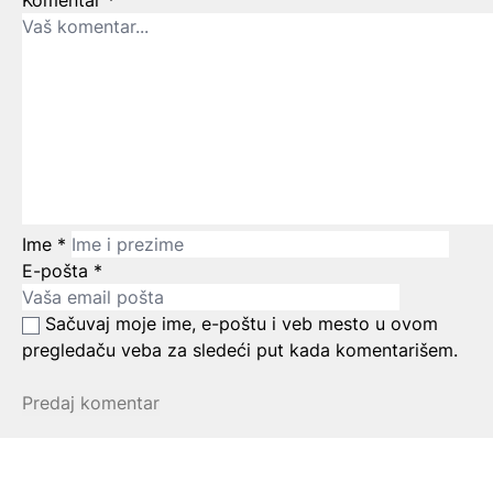
Komentar
*
Ime
*
E-pošta
*
Sačuvaj moje ime, e-poštu i veb mesto u ovom
pregledaču veba za sledeći put kada komentarišem.