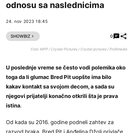
odnosu sa naslednicima
24. nov 2023 18:45
Pode
SHOWBIZ
0
Foto: MPP / Crystal Pictures / Crystal pictures / Profimedia
U poslednje vreme se često vodi polemika oko
toga da li glumac Bred Pit uopšte ima bilo
kakav kontakt sa svojom decom, a sada su
njegovi prijatelji konačno otkrili šta je prava
istina
.
Od kada su 2016. godine podneli zahtev za
razvod braka, Bred Pit i Anđelina Džoli privlače