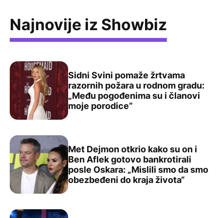
Najnovije iz Showbiz
Sidni Svini pomaže žrtvama
razornih požara u rodnom gradu:
„Među pogođenima su i članovi
Sidni Svini pomaže žrtvama razornih požara u rodnom g
moje porodice“
Met Dejmon otkrio kako su on i
Ben Aflek gotovo bankrotirali
posle Oskara: „Mislili smo da smo
Met Dejmon otkrio kako su on i Ben Aflek gotovo bankrot
obezbeđeni do kraja života“