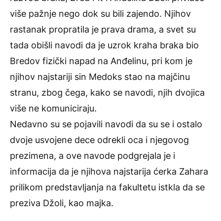
više pažnje nego dok su bili zajendo. Njihov
rastanak propratila je prava drama, a svet su
tada obišli navodi da je uzrok kraha braka bio
Bredov fizički napad na Anđelinu, pri kom je
njihov najstariji sin Medoks stao na majčinu
stranu, zbog čega, kako se navodi, njih dvojica
više ne komuniciraju.
Nedavno su se pojavili navodi da su se i ostalo
dvoje usvojene dece odrekli oca i njegovog
prezimena, a ove navode podgrejala je i
informacija da je njihova
najstarija ćerka Zahara
prilikom predstavljanja na fakultetu istkla da se
preziva Džoli
, kao majka.