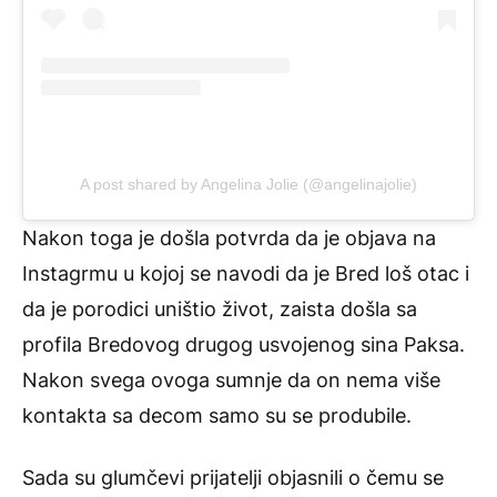
A post shared by Angelina Jolie (@angelinajolie)
Nakon toga je došla potvrda da je objava na
Instagrmu u kojoj se navodi da je Bred loš otac i
da je porodici uništio život, zaista došla sa
profila Bredovog drugog usvojenog sina Paksa.
Nakon svega ovoga sumnje da on nema više
kontakta sa decom samo su se produbile.
Sada su glumčevi prijatelji objasnili o čemu se