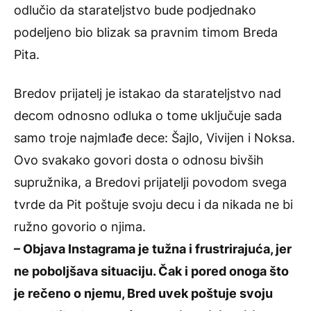
odlučio da starateljstvo bude podjednako
podeljeno bio blizak sa pravnim timom Breda
Pita.
Bredov prijatelj je istakao da starateljstvo nad
decom odnosno odluka o tome uključuje sada
samo troje najmlađe dece: Šajlo, Vivijen i Noksa.
Ovo svakako govori dosta o odnosu bivših
supružnika, a Bredovi prijatelji povodom svega
tvrde da Pit poštuje svoju decu i da nikada ne bi
ružno govorio o njima.
– Objava Instagrama je tužna i frustrirajuća, jer
ne poboljšava situaciju. Čak i pored onoga što
je rečeno o njemu, Bred uvek poštuje svoju