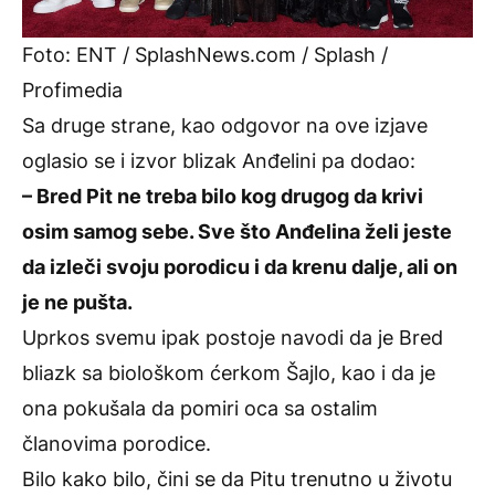
Foto: ENT / SplashNews.com / Splash /
Profimedia
Sa druge strane, kao odgovor na ove izjave
oglasio se i izvor blizak Anđelini pa dodao:
– Bred Pit ne treba bilo kog drugog da krivi
osim samog sebe. Sve što Anđelina želi jeste
da izleči svoju porodicu i da krenu dalje, ali on
je ne pušta.
Uprkos svemu ipak postoje navodi da je Bred
bliazk sa biološkom ćerkom Šajlo, kao i da je
ona pokušala da pomiri oca sa ostalim
članovima porodice.
Bilo kako bilo, čini se da Pitu trenutno u životu