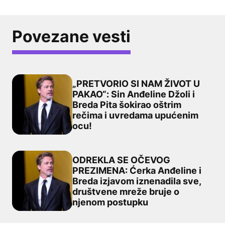
Povezane vesti
„PRETVORIO SI NAM ŽIVOT U
PAKAO“: Sin Anđeline Džoli i
Breda Pita šokirao oštrim
„PRETVORIO SI NAM ŽIVOT U PAKAO“: Sin Anđeline Džoli 
rečima i uvredama upućenim
ocu!
ODREKLA SE OČEVOG
PREZIMENA: Ćerka Anđeline i
Breda izjavom iznenadila sve,
ODREKLA SE OČEVOG PREZIMENA: Ćerka Anđeline i Breda
društvene mreže bruje o
njenom postupku