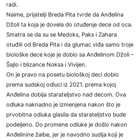
radi.
Naime, prijatelji Breda Pita tvrde da Anđelina
Džoli ta koja je dovela do otuđenje dece od oca.
Smatra se da su se Medoks, Paks i Zahara
otuđili od Breda Pita i da glumac viđa samo troje
biološke dece koje je dobio sa Anđelinom Džoli –
Šajlo i blizance Noksa i Vivijen.
On je pravo na posetu biološkoj deci dobio
prema sudskoj odluci iz 2021. prema kojoj
Anđelina dobija starateljstvo nad decom. Ova
odluka naknadno je izmenjena nakon što je
prvobitna odluka glasila da starateljstvo bude
podeljeno. Do promene odluke je došlo nakon
Anđelinine žalbe, jer je navodno sudija koji je