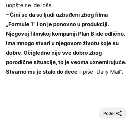
uopšte ne ide loše.
– Čini se da su ljudi uzbuđeni zbog filma
„Formule 1“ i on je ponovno u produkciji.
Njegovoj filmskoj kompaniji Plan B ide odlično.
Ima mnogo stvari u njegovom životu koje su
dobre. Očigledno nije sve dobro zbog
porodične situacije, to je veoma uznemirujuće.
Stvarno mu je stalo do dece –
piše „Daily Mail“.
Podeli