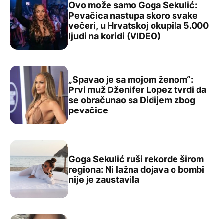
Ovo može samo Goga Sekulić:
Pevačica nastupa skoro svake
večeri, u Hrvatskoj okupila 5.000
Ovo može samo Goga Sekulić: Pevačica nastupa skoro sva
ljudi na koridi (VIDEO)
„Spavao je sa mojom ženom“:
Prvi muž Dženifer Lopez tvrdi da
se obračunao sa Didijem zbog
„Spavao je sa mojom ženom“: Prvi muž Dženifer Lopez t
pevačice
Goga Sekulić ruši rekorde širom
regiona: Ni lažna dojava o bombi
Goga Sekulić ruši rekorde širom regiona: Ni lažna dojava
nije je zaustavila