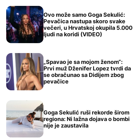
Ovo može samo Goga Sekulić:
Pevačica nastupa skoro svake
večeri, u Hrvatskoj okupila 5.000
Ovo može samo Goga Sekulić: Pevačica nastupa skoro sva
ljudi na koridi (VIDEO)
„Spavao je sa mojom ženom“:
Prvi muž Dženifer Lopez tvrdi da
se obračunao sa Didijem zbog
„Spavao je sa mojom ženom“: Prvi muž Dženifer Lopez t
pevačice
Goga Sekulić ruši rekorde širom
regiona: Ni lažna dojava o bombi
Goga Sekulić ruši rekorde širom regiona: Ni lažna dojava
nije je zaustavila