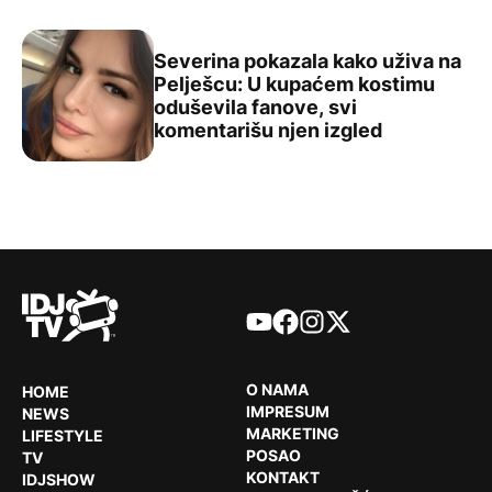
Severina pokazala kako uživa na
Pelješcu: U kupaćem kostimu
oduševila fanove, svi
Severina pokazala kako uživa na Pelješcu: U kupaćem ko
komentarišu njen izgled
YouTube
Facebook
Instagram
X
O NAMA
HOME
IMPRESUM
NEWS
MARKETING
LIFESTYLE
POSAO
TV
KONTAKT
IDJSHOW