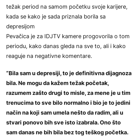
težak period na samom početku svoje karijere,
kada se kako je sada priznala borila sa
depresijom
Pevačica je za IDJTV kamere progovorila o tom
periodu, kako danas gleda na sve to, ali i kako
reaguje na negativne komentare.
“Bila sam u depresiji, to je definitivna dijagnoza
bila. Ne mogu da kažem težak početak,
razumem zašto drugi to misle, za mene je u tim
trenucima to sve bilo normalno i bio je to jedini
način na koji sam umela nešto da radim, ali u
stvari ponovo bih sve isto izabrala. Ono što
sam danas ne bih bila bez tog teškog početka.