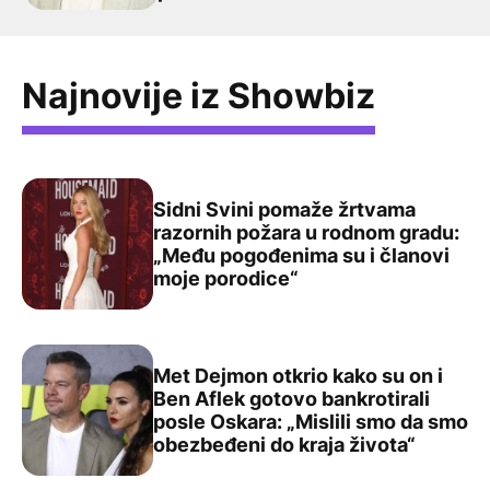
Najnovije iz Showbiz
Sidni Svini pomaže žrtvama
razornih požara u rodnom gradu:
„Među pogođenima su i članovi
Sidni Svini pomaže žrtvama razornih požara u rodnom g
moje porodice“
Met Dejmon otkrio kako su on i
Ben Aflek gotovo bankrotirali
posle Oskara: „Mislili smo da smo
Met Dejmon otkrio kako su on i Ben Aflek gotovo bankrot
obezbeđeni do kraja života“