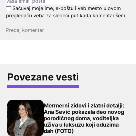
Sačuvaj moje ime, e-poštu i veb mesto u ovom
pregledaču veba za sledeći put kada komentarišem.
Povezane vesti
Mermerni zidovi i zlatni detalji:
Ana Sević pokazala deo novog
porodičnog doma, voditeljka
Mermerni zidovi i zlatni detalji: Ana Sević pokazala d
uživa u luksuzu koji oduzima
dah (FOTO)