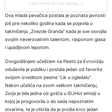
A post shared by Zorja (@zorja__)
Ova mlada pevačica postala je poznata javnosti
još pre nekoliko godina kada se pojavila u
takmičenju „Zvezde Granda“ kada je sve osvojila
svojim neverovatnim talentom, rasponom glasa
i upadljivom lepotom.
Ovogodišnjem učešćem na Pesmi za Evroviziju
oduševila je publiku i postala jedan od favorita
svojom izvedbom pesme “Lik u ogledalu“.
Nakon učešća na ovom velikom takmičenju,
Zorja je bila jedna od gošća u IDJHot emisiji u
kojoj je progovorila o do sada nepoznatim
stvarima, te je otkrila da je prošla kroz jedan