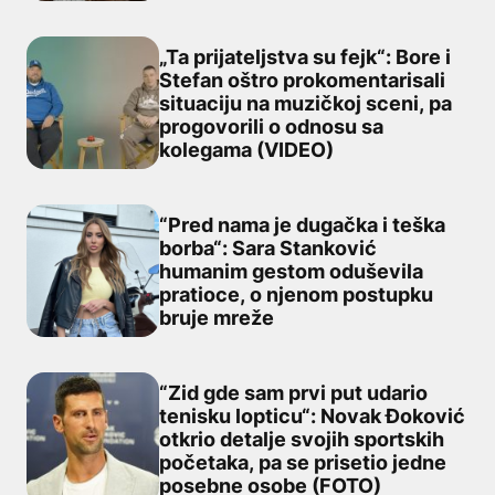
„Ta prijateljstva su fejk“: Bore i
Stefan oštro prokomentarisali
situaciju na muzičkoj sceni, pa
„Ta prijateljstva su fejk“: Bore i Stefan oštro prokomen
progovorili o odnosu sa
kolegama (VIDEO)
“Pred nama je dugačka i teška
borba“: Sara Stanković
humanim gestom oduševila
“Pred nama je dugačka i teška borba“: Sara Stanković 
pratioce, o njenom postupku
bruje mreže
“Zid gde sam prvi put udario
tenisku lopticu“: Novak Đoković
otkrio detalje svojih sportskih
“Zid gde sam prvi put udario tenisku lopticu“: Novak Đo
početaka, pa se prisetio jedne
posebne osobe (FOTO)