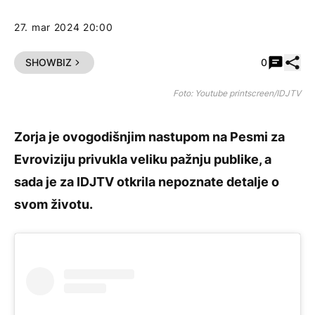
27. mar 2024 20:00
Pode
SHOWBIZ
0
Foto: Youtube printscreen/IDJTV
Zorja je ovogodišnjim nastupom na Pesmi za
Evroviziju privukla veliku pažnju publike, a
sada je za IDJTV otkrila nepoznate detalje o
svom životu.