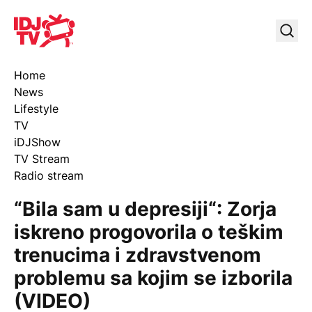
IDJ TV
Uklj
Home
News
Lifestyle
TV
iDJShow
TV Stream
Radio stream
“Bila sam u depresiji“: Zorja
iskreno progovorila o teškim
trenucima i zdravstvenom
problemu sa kojim se izborila
(VIDEO)