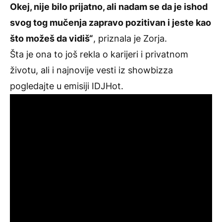
Okej, nije bilo prijatno, ali nadam se da je ishod
svog tog mučenja zapravo pozitivan i jeste kao
što možeš da vidiš“
, priznala je Zorja.
Šta je ona to još rekla o karijeri i privatnom
životu, ali i najnovije vesti iz showbizza
pogledajte u emisiji IDJHot.