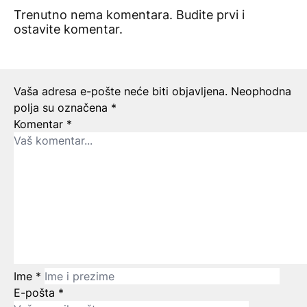
Trenutno nema komentara. Budite prvi i
ostavite komentar.
Ostavite odgovor
Vaša adresa e-pošte neće biti objavljena.
Neophodna
polja su označena
*
Komentar
*
Ime
*
E-pošta
*