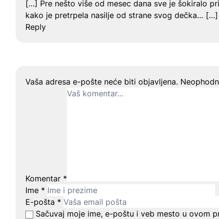
[…] Pre nešto više od mesec dana sve je šokiralo p
kako je pretrpela nasilje od strane svog dečka… […]
Reply
Ostavite odgovor
Vaša adresa e-pošte neće biti objavljena.
Neophodna
Komentar
*
Ime
*
E-pošta
*
Sačuvaj moje ime, e-poštu i veb mesto u ovom p