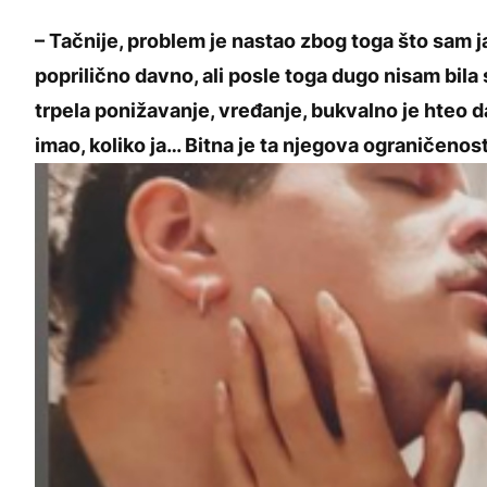
– Tačnije, problem je nastao zbog toga što sam j
poprilično davno, ali posle toga dugo nisam bi
trpela ponižavanje, vređanje, bukvalno je hteo da
imao, koliko ja… Bitna je ta njegova ograničenost