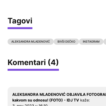
Tagovi
ALEKSANDRA MLADENOVIĆ
BIVŠI DEČKO
INSTAGRAM
Komentari (4)
ALEKSANDRA MLADENOVIĆ OBJAVILA FOTOGRAFIJU
kakvom su odnosu! (FOTO) - IDJ TV
kaže:
3. nov 2023 u 16:10