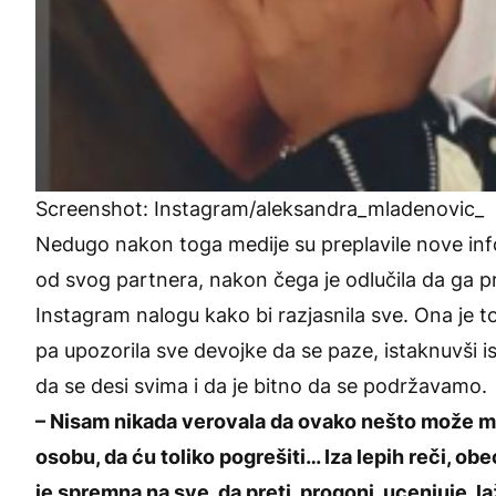
Screenshot: Instagram/aleksandra_mladenovic_
Nedugo nakon toga medije su preplavile nove info
od svog partnera, nakon čega je odlučila da ga prij
Instagram nalogu kako bi razjasnila sve. Ona je to
pa upozorila sve devojke da se paze, istaknuvši i
da se desi svima i da je bitno da se podržavamo.
– Nisam nikada verovala da ovako nešto može me
osobu, da ću toliko pogrešiti… Iza lepih reči, ob
je spremna na sve, da preti, progoni, ucenjuje, l