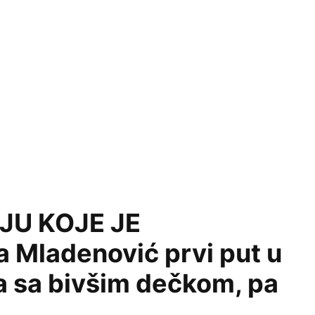
JU KOJE JE
 Mladenović prvi put u
a sa bivšim dečkom, pa