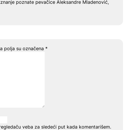
riznanje poznate pevačice Aleksandre Mladenović,
 polja su označena
*
regledaču veba za sledeći put kada komentarišem.