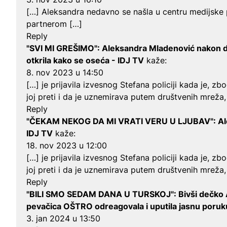
[…] Aleksandra nedavno se našla u centru medijske p
partnerom […]
Reply
"SVI MI GREŠIMO": Aleksandra Mladenović nakon 
otkrila kako se oseća - IDJ TV
kaže:
8. nov 2023 u 14:50
[…] je prijavila izvesnog Stefana policiji kada je, zb
joj preti i da je uznemirava putem društvenih mreža,
Reply
"ČEKAM NEKOG DA MI VRATI VERU U LJUBAV": Alek
IDJ TV
kaže:
18. nov 2023 u 12:00
[…] je prijavila izvesnog Stefana policiji kada je, zb
joj preti i da je uznemirava putem društvenih mreža,
Reply
"BILI SMO SEDAM DANA U TURSKOJ": Bivši dečko Al
pevačica OŠTRO odreagovala i uputila jasnu poruku
3. jan 2024 u 13:50