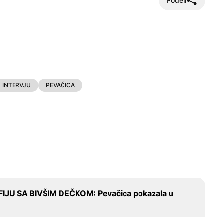
Podeli
INTERVJU
PEVAČICA
 SA BIVŠIM DEČKOM: Pevačica pokazala u