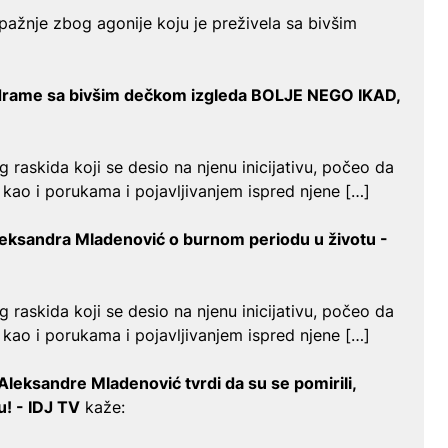
ažnje zbog agonije koju je preživela sa bivšim
drame sa bivšim dečkom izgleda BOLJE NEGO IKAD,
og raskida koji se desio na njenu inicijativu, počeo da
 kao i porukama i pojavljivanjem ispred njene […]
sandra Mladenović o burnom periodu u životu -
og raskida koji se desio na njenu inicijativu, počeo da
 kao i porukama i pojavljivanjem ispred njene […]
eksandre Mladenović tvrdi da su se pomirili,
! - IDJ TV
kaže: