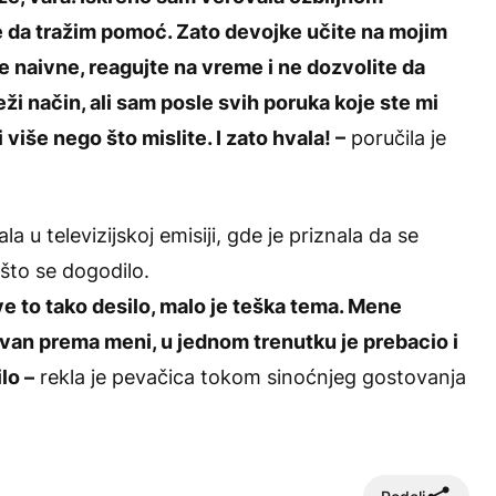
eme da tražim pomoć. Zato devojke učite na mojim
e naivne, reagujte na vreme i ne dozvolite da
ži način, ali sam posle svih poruka koje ste mi
 više nego što mislite. I zato hvala! –
poručila je
 u televizijskoj emisiji, gde je priznala da se
što se dogodilo.
sve to tako desilo, malo je teška tema. Mene
ivan prema meni, u jednom trenutku je prebacio i
lo –
rekla je pevačica tokom sinoćnjeg gostovanja