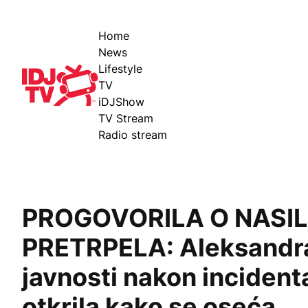
Home
News
Lifestyle
IDJ TV
TV
iDJShow
TV Stream
Radio stream
PROGOVORILA O NASIL
PRETRPELA: Aleksandra
javnosti nakon incident
otkrila kako se oseća