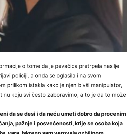
rmacije o tome da je pevačica pretrpela nasilje
avi policiji, a onda se oglasila i na svom
m prilikom istakla kako je njen bivši manipulator,
stinu koju svi često zaboravimo, a to je da to može
ni da se desi i da neću umeti dobro da procenim
ećanja, pažnje i posvećenosti, krije se osoba koja
aže, vara. Iskreno sam verovala ozbiljnom