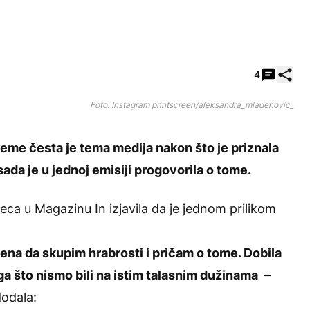
Pode
4
Foto: Instagram printscreen/aleksandra_mladenovic_
eme česta je tema medija nakon što je priznala
sada je u jednoj emisiji progovorila o tome.
eca u Magazinu In izjavila da je jednom prilikom
emena da skupim hrabrosti i pričam o tome. Dobila
a što nismo bili na istim talasnim dužinama
–
dodala: