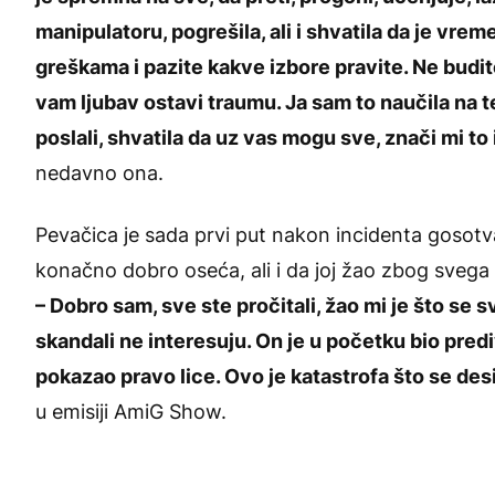
manipulatoru, pogrešila, ali i shvatila da je vr
greškama i pazite kakve izbore pravite. Ne budit
vam ljubav ostavi traumu. Ja sam to naučila na te
poslali, shvatila da uz vas mogu sve, znači mi to i
nedavno ona.
Pevačica je sada prvi put nakon incidenta gosotvala
konačno dobro oseća, ali i da joj žao zbog svega 
– Dobro sam, sve ste pročitali, žao mi je što se 
skandali ne interesuju. On je u početku bio pred
pokazao pravo lice. Ovo je katastrofa što se desi
u emisiji AmiG Show.