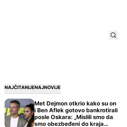
Uključ
NAJČITANIJE
NAJNOVIJE
Met Dejmon otkrio kako su on
i Ben Aflek gotovo bankrotirali
posle Oskara: „Mislili smo da
Met Dejmon otkrio kako su on i Ben Aflek gotovo bankrot
smo obezbeđeni do kraja