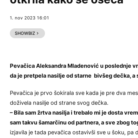
1. nov 2023 16:01
SHOWBIZ
Pevačica
Aleksandra Mladenović
u poslednje vr
da je pretpela nasilje od starne bivšeg dečka, a 
Pevačica je prvo šokirala sve kada je pre dva mes
doživela nasilje od strane svog dečka.
– Bila sam žrtva nasilja i trebalo mi je dosta vr
sam takvu šamarčinu od partnera, a sve zbog tog
izjavila je tada pevačica ostavivši sve u šoku, pa 