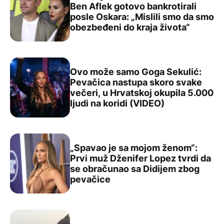
Ben Aflek gotovo bankrotirali
posle Oskara: „Mislili smo da smo
Met Dejmon otkrio kako su on i Ben Aflek gotovo bankrot
obezbeđeni do kraja života“
Ovo može samo Goga Sekulić:
Pevačica nastupa skoro svake
večeri, u Hrvatskoj okupila 5.000
Ovo može samo Goga Sekulić: Pevačica nastupa skoro sva
ljudi na koridi (VIDEO)
„Spavao je sa mojom ženom“:
Prvi muž Dženifer Lopez tvrdi da
se obračunao sa Didijem zbog
„Spavao je sa mojom ženom“: Prvi muž Dženifer Lopez t
pevačice