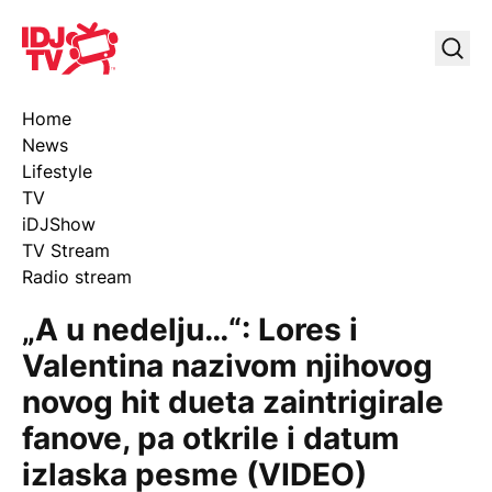
IDJ TV
Uklj
Home
News
Lifestyle
TV
iDJShow
TV Stream
Radio stream
„A u nedelju…“: Lores i
Valentina nazivom njihovog
novog hit dueta zaintrigirale
fanove, pa otkrile i datum
izlaska pesme (VIDEO)