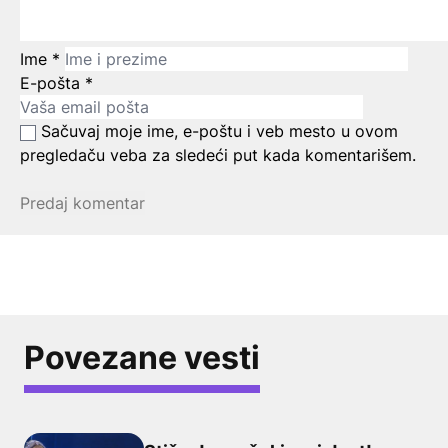
Ime
*
E-pošta
*
Sačuvaj moje ime, e-poštu i veb mesto u ovom
pregledaču veba za sledeći put kada komentarišem.
Povezane vesti