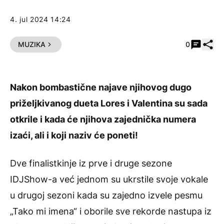
4. jul 2024 14:24
Pode
MUZIKA
0
Nakon bombastične najave njihovog dugo
priželjkivanog dueta Lores i Valentina su sada
otkrile i kada će njihova zajednička numera
izaći, ali i koji naziv će poneti!
Dve finalistkinje iz prve i druge sezone
IDJShow-a već jednom su ukrstile svoje vokale
u drugoj sezoni kada su zajedno izvele pesmu
„Tako mi imena“ i oborile sve rekorde nastupa iz