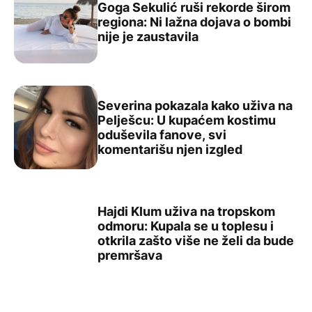
Goga Sekulić ruši rekorde širom
regiona: Ni lažna dojava o bombi
Goga Sekulić ruši rekorde širom regiona: Ni lažna dojava
nije je zaustavila
Severina pokazala kako uživa na
Pelješcu: U kupaćem kostimu
oduševila fanove, svi
Severina pokazala kako uživa na Pelješcu: U kupaćem ko
komentarišu njen izgled
Hajdi Klum uživa na tropskom
odmoru: Kupala se u toplesu i
otkrila zašto više ne želi da bude
Hajdi Klum uživa na tropskom odmoru: Kupala se u toples
premršava