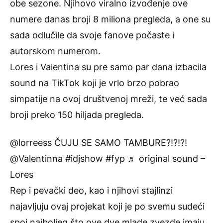
obe sezone. Njihovo viralno izvođenje ove
numere danas broji 8 miliona pregleda, a one su
sada odlučile da svoje fanove počaste i
autorskom numerom.
Lores i Valentina su pre samo par dana izbacila
sound na TikTok koji je vrlo brzo pobrao
simpatije na ovoj društvenoj mreži, te već sada
broji preko 150 hiljada pregleda.
@lorreess
ČUJU SE SAMO TAMBURE?!?!?!
@Valentinna
#idjshow
#fyp
♬ original sound –
Lores
Rep i pevački deo, kao i njihovi stajlinzi
najavljuju ovaj projekat koji je po svemu sudeći
spoj najboljeg što ove dve mlade zvezde imaju