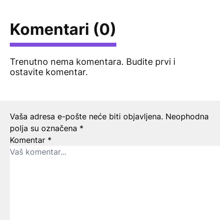
Komentari (0)
Trenutno nema komentara. Budite prvi i
ostavite komentar.
Ostavite odgovor
Vaša adresa e-pošte neće biti objavljena.
Neophodna
polja su označena
*
Komentar
*