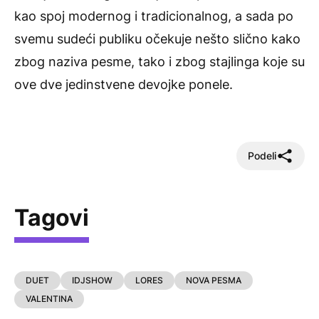
kao spoj modernog i tradicionalnog, a sada po
svemu sudeći publiku očekuje nešto slično kako
zbog naziva pesme, tako i zbog stajlinga koje su
ove dve jedinstvene devojke ponele.
Podeli
Tagovi
DUET
IDJSHOW
LORES
NOVA PESMA
VALENTINA