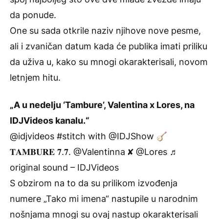
da ponude.
One su sada otkrile naziv njihove nove pesme,
ali i zvaničan datum kada će publika imati priliku
da uživa u, kako su mnogi okarakterisali, novom
letnjem hitu.
„A u nedelju ‘Tambure’, Valentina x Lores, na
IDJVideos kanalu.“
@idjvideos
#stitch
with @IDJShow 🪕
𝐓𝐀𝐌𝐁𝐔𝐑𝐄 𝟕.𝟕. @Valentinna ✘ @Lores
♬
original sound – IDJVideos
S obzirom na to da su prilikom izvođenja
numere „Tako mi imena“ nastupile u narodnim
nošnjama mnogi su ovaj nastup okarakterisali