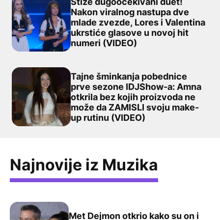
Stiže dugoočekivani duet!
Nakon viralnog nastupa dve
mlade zvezde, Lores i Valentina
Stiže dugoočekivani duet! Nakon viralnog nastupa dve m
ukrstiće glasove u novoj hit
numeri (VIDEO)
Tajne šminkanja pobednice
prve sezone IDJShow-a: Amna
otkrila bez kojih proizvoda ne
Tajne šminkanja pobednice prve sezone IDJShow-a: Amn
može da ZAMISLI svoju make-
up rutinu (VIDEO)
Najnovije iz Muzika
Met Dejmon otkrio kako su on i