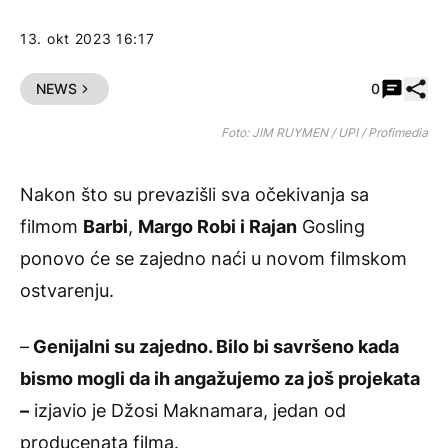
13. okt 2023 16:17
Pode
NEWS
0
Foto: JIM RUYMEN / UPI / Profimedia
Nakon što su prevazišli sva očekivanja sa
filmom
Barbi
,
Margo Robi i Rajan
Gosling
ponovo će se zajedno naći u novom filmskom
ostvarenju.
–
Genijalni su zajedno. Bilo bi savršeno kada
bismo mogli da ih angažujemo za još projekata
–
izjavio je Džosi Maknamara, jedan od
producenata filma.