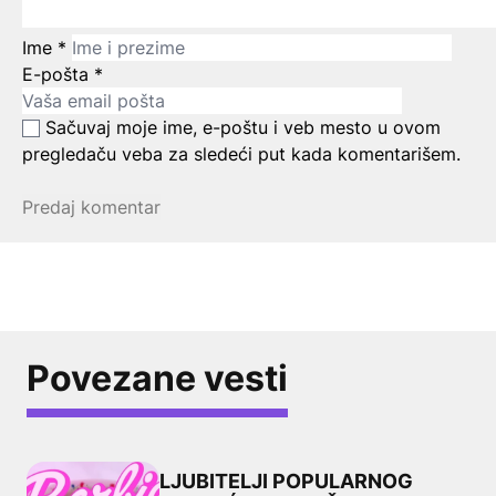
Ime
*
E-pošta
*
Sačuvaj moje ime, e-poštu i veb mesto u ovom
pregledaču veba za sledeći put kada komentarišem.
Povezane vesti
LJUBITELJI POPULARNOG