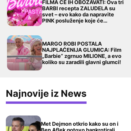
FILMA ĆE IH OBOŽAVATI: Ova tri
BARBI recepta ZALUDELA su
LJUBITELJI POPULARNOG FILMA ĆE IH OBOŽAVATI: Ova tr
svet – evo kako da napravite
PINK posluženje koje će
oduševiti vaše goste!
MARGO ROBI POSTALA
NAJPLAĆENIJA GLUMICA: Film
„Barbie“ zgrnuo MILIONE, a evo
MARGO ROBI POSTALA NAJPLAĆENIJA GLUMICA: Film „Barb
koliko su zaradili glavni glumci!
Najnovije iz News
Met Dejmon otkrio kako su on i
Ben Aflek gotovo bankrotirali