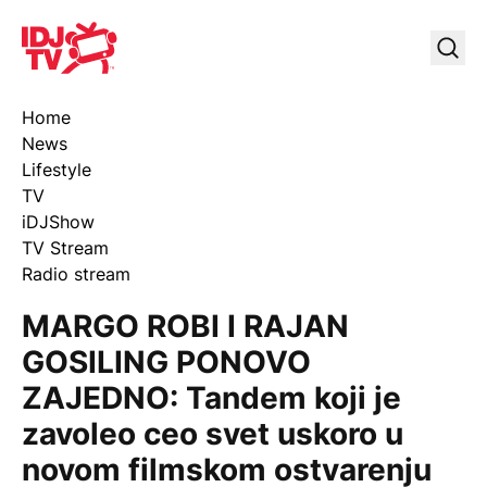
IDJ TV
Uklj
Home
News
Lifestyle
TV
iDJShow
TV Stream
Radio stream
MARGO ROBI I RAJAN
GOSILING PONOVO
ZAJEDNO: Tandem koji je
zavoleo ceo svet uskoro u
novom filmskom ostvarenju