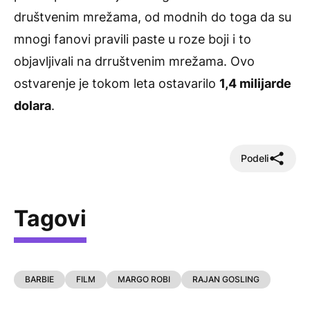
društvenim mrežama, od modnih do toga da su
mnogi fanovi pravili paste u roze boji i to
objavljivali na drruštvenim mrežama. Ovo
ostvarenje je tokom leta ostavarilo
1,4 milijarde
dolara
.
Podeli
Tagovi
BARBIE
FILM
MARGO ROBI
RAJAN GOSLING