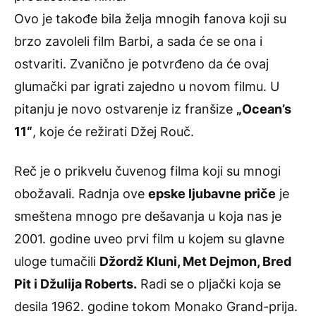
Ovo je takođe bila želja mnogih fanova koji su
brzo zavoleli film Barbi, a sada će se ona i
ostvariti. Zvanično je potvrđeno da će ovaj
glumački par igrati zajedno u novom filmu. U
pitanju je novo ostvarenje iz franšize
„Ocean’s
11“
, koje će režirati Džej Rouč.
Reč je o prikvelu čuvenog filma koji su mnogi
obožavali. Radnja ove
epske ljubavne priče
je
smeštena mnogo pre dešavanja u koja nas je
2001. godine uveo prvi film u kojem su glavne
uloge tumačili
Džordž Kluni, Met Dejmon, Bred
Pit i Džulija Roberts.
Radi se o pljački koja se
desila 1962. godine tokom Monako Grand-prija.