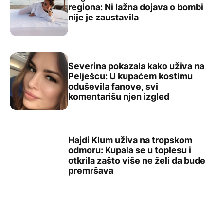
regiona: Ni lažna dojava o bombi
Goga Sekulić ruši rekorde širom regiona: Ni lažna dojava
nije je zaustavila
Severina pokazala kako uživa na
Pelješcu: U kupaćem kostimu
oduševila fanove, svi
Severina pokazala kako uživa na Pelješcu: U kupaćem ko
komentarišu njen izgled
Hajdi Klum uživa na tropskom
odmoru: Kupala se u toplesu i
otkrila zašto više ne želi da bude
Hajdi Klum uživa na tropskom odmoru: Kupala se u toples
premršava