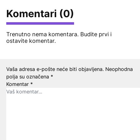
Komentari (0)
Trenutno nema komentara. Budite prvi i
ostavite komentar.
Ostavite odgovor
Vaša adresa e-pošte neće biti objavljena.
Neophodna
polja su označena
*
Komentar
*