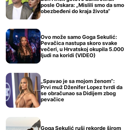
posle Oskara: „Mislili smo da smo
Met Dejmon otkrio kako su on i Ben Aflek gotovo bankrot
obezbeđeni do kraja života“
Ovo može samo Goga Sekulić:
Pevačica nastupa skoro svake
večeri, u Hrvatskoj okupila 5.000
Ovo može samo Goga Sekulić: Pevačica nastupa skoro sva
ljudi na koridi (VIDEO)
„Spavao je sa mojom ženom“:
Prvi muž Dženifer Lopez tvrdi da
se obračunao sa Didijem zbog
„Spavao je sa mojom ženom“: Prvi muž Dženifer Lopez t
pevačice
Goga Sekulić ruši rekorde širom