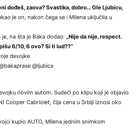
meni dođeš, zaova? Svastika, dobro… Gle Ljubicu,
rekao je on, nakon čega se i Milena uključila u
a je, na šta je Baka dodao:
„Nije da nije, respect.
pišu 6/10, 6 ovo? Si ti lud??“
oje devojke
@bakaprase @ljubica
vojku novim autom. Sudeći po klipu koji je objavio
I Cooper Cabriolet, čija cena u Srbiji iznosi oko
vojci kupio AUTO, Milena jednim snimkom