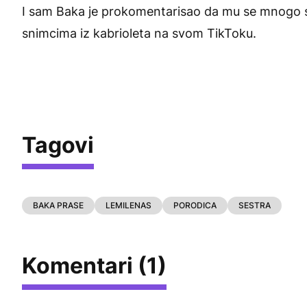
I sam Baka je prokomentarisao da mu se mnogo svi
snimcima iz kabrioleta na svom TikToku.
Tagovi
BAKA PRASE
LEMILENAS
PORODICA
SESTRA
Komentari (1)