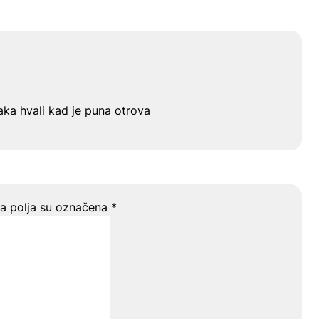
aka hvali kad je puna otrova
 polja su označena
*