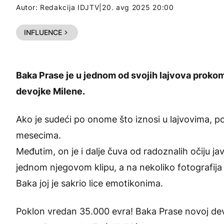
Autor:
Redakcija IDJTV
|
20. avg 2025 20:00
INFLUENCE
Baka Prase
je u jednom od svojih lajvova proko
devojke Milene.
Ako je sudeći po onome što iznosi u lajvovima, p
mesecima.
Međutim, on je i dalje čuva od radoznalih očiju javn
jednom njegovom klipu, a na nekoliko fotografija
Baka joj je sakrio lice emotikonima.
Poklon vredan 35.000 evra! Baka Prase novoj de