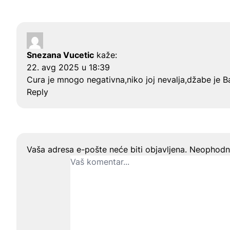
Snezana Vucetic
kaže:
22. avg 2025 u 18:39
Cura je mnogo negativna,niko joj nevalja,džabe je B
Reply
Ostavite odgovor
Vaša adresa e-pošte neće biti objavljena.
Neophodna