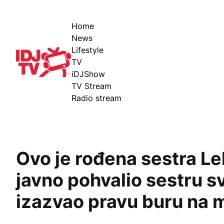
Home
News
Lifestyle
IDJ TV
TV
iDJShow
TV Stream
Radio stream
Ovo je rođena sestra L
javno pohvalio sestru sv
izazvao pravu buru na