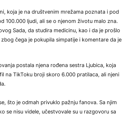
leni, koja je na društvenim mrežama poznata i pod
 100.000 ljudi, ali se
o njenom životu malo zna.
vog Sada, da studira medicinu, kao i da je prošlo
 zbog čega je pokupila simpatije i komentare da je
anja postala njena rođena sestra Ljubica, koja
 na TikToku broji skoro 6.000 pratilaca, ali njeni
da.
se, što je odmah privuklo pažnju fanova. Sa njim
iako se nisu videle, učestvovale su u razgovoru sa