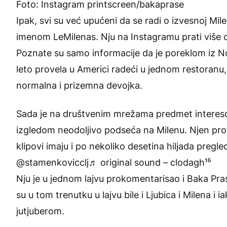
Foto: Instagram printscreen/bakaprase
Ipak, svi su već upućeni da se radi o izvesnoj Mi
imenom LeMilenas. Nju na Instagramu prati više od
Poznate su samo informacije da je poreklom iz No
leto provela u Americi radeći u jednom restoranu,
normalna i prizemna devojka.
Sada je na društvenim mrežama predmet interesov
izgledom neodoljivo podseća na Milenu. Njen profil
klipovi imaju i po nekoliko desetina hiljada pregle
@stamenkovicclj
♬ original sound – clodagh¹⁶
Nju je u jednom lajvu prokomentarisao i Baka Pra
su u tom trenutku u lajvu bile i Ljubica i Milena i 
jutjuberom.