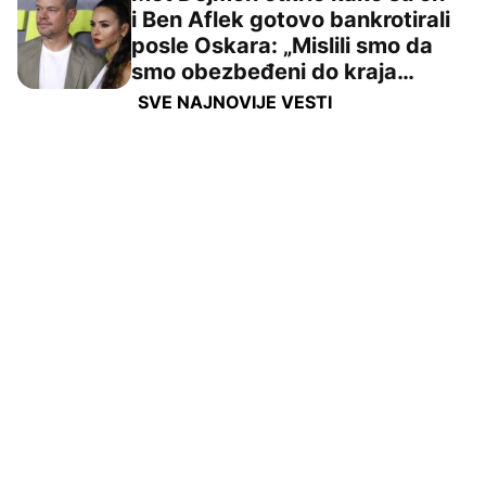
i Ben Aflek gotovo bankrotirali
posle Oskara: „Mislili smo da
Met Dejmon otkrio kako su on i Ben Aflek gotovo bankrot
smo obezbeđeni do kraja
života“
SVE NAJNOVIJE VESTI