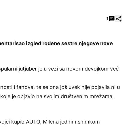
Pode
1
mentarisao izgled rođene sestre njegove nove
opularni jutjuber je u vezi sa novom devojkom već
osti i fanova, te se ona još uvek nije pojavila ni u
 koje je objavio na svojim društvenim mrežama,
vojci kupio AUTO, Milena jednim snimkom