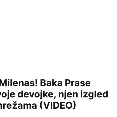
eMilenas! Baka Prase
oje devojke, njen izgled
 mrežama (VIDEO)