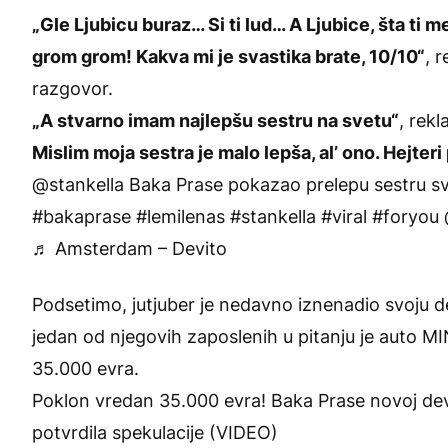
„Gle Ljubicu buraz… Si ti lud… A Ljubice, šta ti 
grom grom! Kakva mi je svastika brate, 10/10“
, 
razgovor.
„A stvarno imam najlepšu sestru na svetu“
, rekl
Mislim moja sestra je malo lepša, al’ ono. Hejteri 
@stankella
Baka Prase pokazao prelepu sestru sv
#bakaprase
#lemilenas
#stankella
#viral
#foryou
♬ Amsterdam – Devito
Podsetimo, jutjuber je nedavno iznenadio svoju de
jedan od njegovih zaposlenih u pitanju je auto MIN
35.000 evra.
Poklon vredan 35.000 evra! Baka Prase novoj de
potvrdila spekulacije (VIDEO)