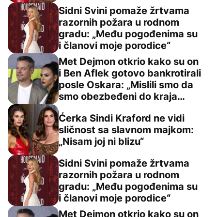
Sidni Svini pomaže žrtvama
razornih požara u rodnom
li ovaj članak
gradu: „Među pogođenima su
Sidni Svini pomaže žrtvama razornih požara u rodnom g
i članovi moje porodice“
Met Dejmon otkrio kako su on
i Ben Aflek gotovo bankrotirali
posle Oskara: „Mislili smo da
Met Dejmon otkrio kako su on i Ben Aflek gotovo bankrot
smo obezbeđeni do kraja
života“
Ćerka Sindi Kraford ne vidi
sličnost sa slavnom majkom:
Ćerka Sindi Kraford ne vidi sličnost sa slavnom majkom: „
„Nisam joj ni blizu“
Sidni Svini pomaže žrtvama
razornih požara u rodnom
gradu: „Među pogođenima su
Sidni Svini pomaže žrtvama razornih požara u rodnom g
i članovi moje porodice“
Met Dejmon otkrio kako su on