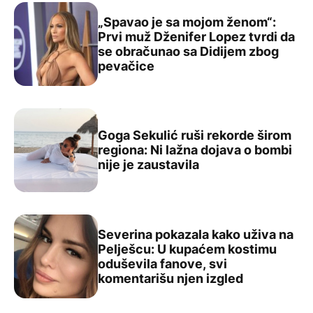
„Spavao je sa mojom ženom“:
Prvi muž Dženifer Lopez tvrdi da
se obračunao sa Didijem zbog
„Spavao je sa mojom ženom“: Prvi muž Dženifer Lopez t
pevačice
Goga Sekulić ruši rekorde širom
regiona: Ni lažna dojava o bombi
Goga Sekulić ruši rekorde širom regiona: Ni lažna dojava
nije je zaustavila
Severina pokazala kako uživa na
Pelješcu: U kupaćem kostimu
oduševila fanove, svi
Severina pokazala kako uživa na Pelješcu: U kupaćem ko
komentarišu njen izgled