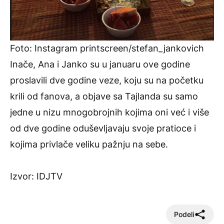
Foto: Instagram printscreen/stefan_jankovich
Inače, Ana i Janko su u januaru ove godine
proslavili dve godine veze, koju su na početku
krili od fanova, a objave sa Tajlanda su samo
jedne u nizu mnogobrojnih kojima oni već i više
od dve godine oduševljavaju svoje pratioce i
kojima privlače veliku pažnju na sebe.
Izvor:
IDJTV
Podeli