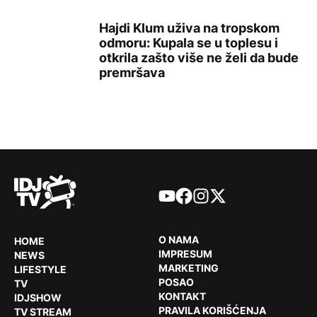
Hajdi Klum uživa na tropskom
odmoru: Kupala se u toplesu i
otkrila zašto više ne želi da bude
Hajdi Klum uživa na tropskom odmoru: Kupala se u toples
premršava
YouTube
Facebook
Instagram
X
O NAMA
HOME
IMPRESUM
NEWS
MARKETING
LIFESTYLE
POSAO
TV
KONTAKT
IDJSHOW
PRAVILA KORIŠĆENJA
TV STREAM