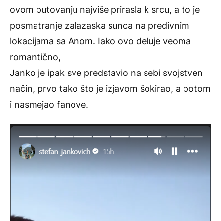
ovom putovanju najviše prirasla k srcu, a to je
posmatranje zalazaska sunca na predivnim
lokacijama sa Anom. Iako ovo deluje veoma
romantično,
Janko je ipak sve predstavio na sebi svojstven
način, prvo tako što je izjavom šokirao, a potom
i nasmejao fanove.