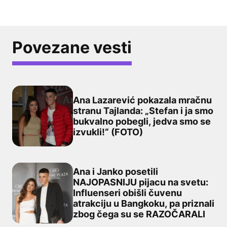
Povezane vesti
Ana Lazarević pokazala mračnu
stranu Tajlanda: „Stefan i ja smo
bukvalno pobegli, jedva smo se
Ana Lazarević pokazala mračnu stranu Tajlanda: „Stefan
izvukli!“ (FOTO)
Ana i Janko posetili
NAJOPASNIJU pijacu na svetu:
Influenseri obišli čuvenu
Ana i Janko posetili NAJOPASNIJU pijacu na svetu: Infl
atrakciju u Bangkoku, pa priznali
zbog čega su se RAZOČARALI