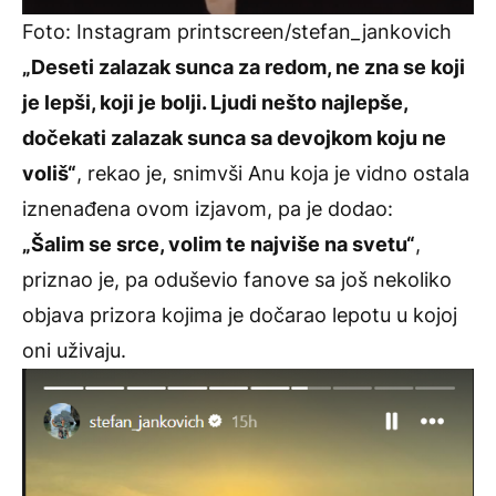
Foto: Instagram printscreen/stefan_jankovich
„Deseti zalazak sunca za redom, ne zna se koji
je lepši, koji je bolji. Ljudi nešto najlepše,
dočekati zalazak sunca sa devojkom koju ne
voliš“
, rekao je, snimvši Anu koja je vidno ostala
iznenađena ovom izjavom, pa je dodao:
„Šalim se srce, volim te najviše na svetu“
,
priznao je, pa oduševio fanove sa još nekoliko
objava prizora kojima je dočarao lepotu u kojoj
oni uživaju.