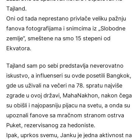
Tajland.
Oni od tada neprestano privlače veliku pažnju
fanova fotografijama i snimcima iz „Slobodne
zemlje“, smeštene na smo 15 stepeni od
Ekvatora.
Tajland sam po sebi predstavlja neverovatno
iskustvo, a influenseri su ovde posetili Bangkok,
gde us uživali na večeri na 78. spratu najviše
zgrade u ovoj državi, MahaNakhon, nakon čega
su obišli i
najopasniju pijacu na svetu
, a onda su
upoznali fanove sa mračnom stranom ostrva
Puket, rezervisanog za hedoniste.
Ipak, uprkos svemu, Janku je jedna aktivnost na