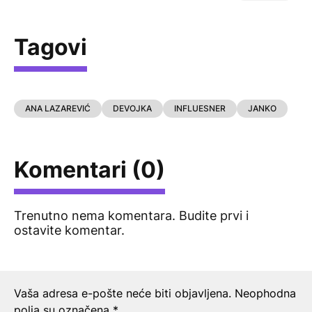
Tagovi
ANA LAZAREVIĆ
DEVOJKA
INFLUESNER
JANKO
Komentari (0)
Trenutno nema komentara. Budite prvi i
ostavite komentar.
Ostavite odgovor
Vaša adresa e-pošte neće biti objavljena.
Neophodna
polja su označena
*