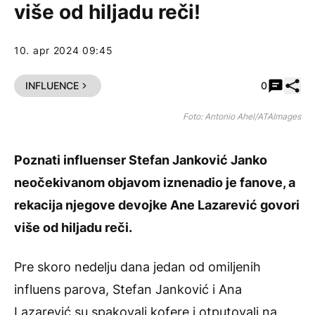
više od hiljadu reči!
10. apr 2024 09:45
Pode
INFLUENCE
0
Foto: Antonio Ahel/ATAImages
Poznati influenser Stefan Janković Janko
neočekivanom objavom iznenadio je fanove, a
rekacija njegove devojke Ane Lazarević govori
više od hiljadu reči.
Pre skoro nedelju dana jedan od omiljenih
influens parova, Stefan Janković i Ana
Lazarević su spakovali kofere i otputovali na