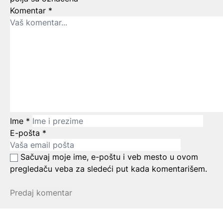
Komentar
*
Ime
*
E-pošta
*
Sačuvaj moje ime, e-poštu i veb mesto u ovom
pregledaču veba za sledeći put kada komentarišem.