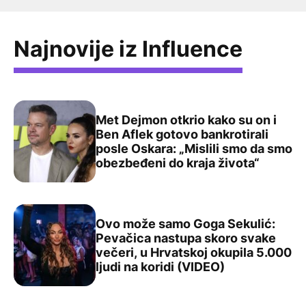
Najnovije iz Influence
Met Dejmon otkrio kako su on i
Ben Aflek gotovo bankrotirali
posle Oskara: „Mislili smo da smo
Met Dejmon otkrio kako su on i Ben Aflek gotovo bankrot
obezbeđeni do kraja života“
Ovo može samo Goga Sekulić:
Pevačica nastupa skoro svake
večeri, u Hrvatskoj okupila 5.000
Ovo može samo Goga Sekulić: Pevačica nastupa skoro sva
ljudi na koridi (VIDEO)