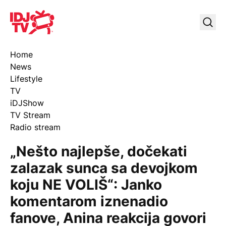
IDJ TV
Uklj
Home
News
Lifestyle
TV
iDJShow
TV Stream
Radio stream
„Nešto najlepše, dočekati
zalazak sunca sa devojkom
koju NE VOLIŠ“: Janko
komentarom iznenadio
fanove, Anina reakcija govori