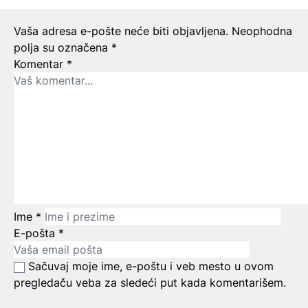
Ostavite odgovor
Vaša adresa e-pošte neće biti objavljena.
Neophodna
polja su označena
*
Komentar
*
Ime
*
E-pošta
*
Sačuvaj moje ime, e-poštu i veb mesto u ovom
pregledaču veba za sledeći put kada komentarišem.