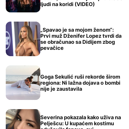
ljudi na koridi (VIDEO)
„Spavao je sa mojom ženom“:
Prvi muž Dženifer Lopez tvrdi da
se obračunao sa Didijem zbog
„Spavao je sa mojom ženom“: Prvi muž Dženifer Lopez t
pevačice
Goga Sekulić ruši rekorde širom
regiona: Ni lažna dojava o bombi
Goga Sekulić ruši rekorde širom regiona: Ni lažna dojava
nije je zaustavila
Severina pokazala kako uživa na
Pelješcu: U kupaćem kostimu