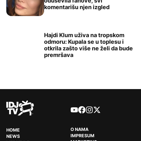
oduševila fanove, svi
Severina pokazala kako uživa na Pelješcu: U kupaćem ko
komentarišu njen izgled
Hajdi Klum uživa na tropskom
odmoru: Kupala se u toplesu i
otkrila zašto više ne želi da bude
Hajdi Klum uživa na tropskom odmoru: Kupala se u toples
premršava
YouTube
Facebook
Instagram
X
O NAMA
HOME
IMPRESUM
NEWS