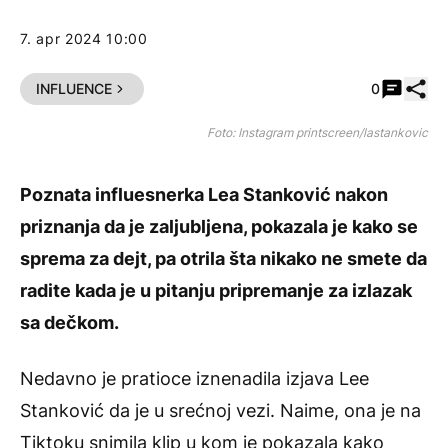
7. apr 2024 10:00
Pode
INFLUENCE
0
Foto: Instagram printscreen/lastankovic
Poznata influesnerka Lea Stanković nakon
priznanja da je zaljubljena, pokazala je kako se
sprema za dejt, pa otrila šta nikako ne smete da
radite kada je u pitanju pripremanje za izlazak
sa dečkom.
Nedavno je pratioce iznenadila
izjava Lee
Stanković da je u srećnoj vezi
. Naime, ona je na
Tiktoku snimila klip u kom je pokazala kako