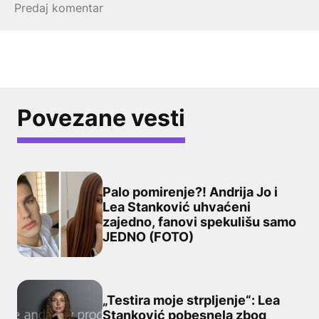
Povezane vesti
Palo pomirenje?! Andrija Jo i
Lea Stanković uhvaćeni
zajedno, fanovi spekulišu samo
Palo pomirenje?! Andrija Jo i Lea Stanković uhvaćeni 
JEDNO (FOTO)
„Testira moje strpljenje“: Lea
Stanković pobesnela zbog