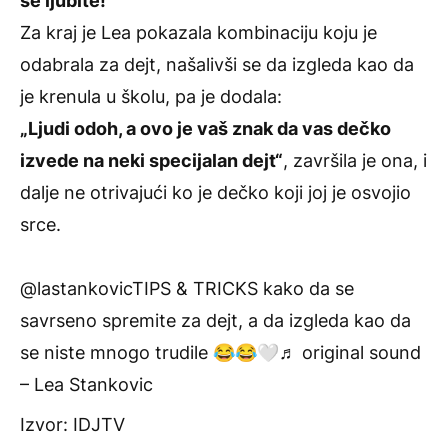
se ljubite!“
Za kraj je Lea pokazala kombinaciju koju je
odabrala za dejt, našalivši se da izgleda kao da
je krenula u školu, pa je dodala:
„Ljudi odoh, a ovo je vaš znak da vas dečko
izvede na neki specijalan dejt“
, završila je ona, i
dalje ne otrivajući ko je dečko koji joj je osvojio
srce.
@lastankovic
TIPS & TRICKS kako da se
savrseno spremite za dejt, a da izgleda kao da
se niste mnogo trudile 😂😂🤍
♬ original sound
– Lea Stankovic
Izvor:
IDJTV