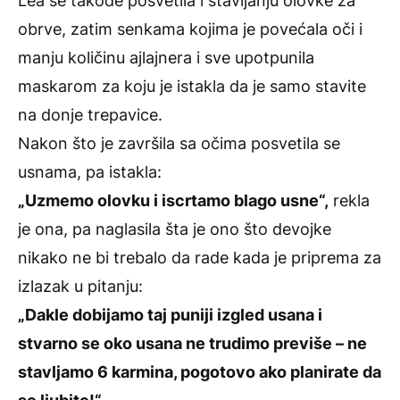
Lea se takođe posvetila i stavljanju olovke za
obrve, zatim senkama kojima je povećala oči i
manju količinu ajlajnera i sve upotpunila
maskarom za koju je istakla da je samo stavite
na donje trepavice.
Nakon što je završila sa očima posvetila se
usnama, pa istakla:
„Uzmemo olovku i iscrtamo blago usne“,
rekla
je ona, pa naglasila šta je ono što devojke
nikako ne bi trebalo da rade kada je priprema za
izlazak u pitanju:
„Dakle dobijamo taj puniji izgled usana i
stvarno se oko usana ne trudimo previše – ne
stavljamo 6 karmina, pogotovo ako planirate da