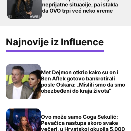
neprijatne situacije, pa istakla
„Testira moje strpljenje“: Lea Stanković pobesnela zbog 
da OVO trpi već neko vreme
Najnovije iz Influence
Met Dejmon otkrio kako su on i
Ben Aflek gotovo bankrotirali
posle Oskara: „Mislili smo da smo
Met Dejmon otkrio kako su on i Ben Aflek gotovo bankrot
obezbeđeni do kraja života“
Ovo može samo Goga Sekulić:
Pevačica nastupa skoro svake
večeri, u Hrvatskoj okupila 5.000
Ovo može samo Goga Sekulić: Pevačica nastupa skoro sva