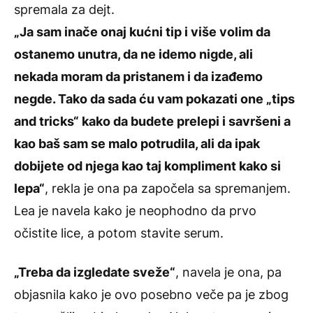
spremala za dejt.
„Ja sam inače onaj kućni tip i više volim da
ostanemo unutra, da ne idemo nigde, ali
nekada moram da pristanem i da izađemo
negde. Tako da sada ću vam pokazati one „tips
and tricks“ kako da budete prelepi i savršeni a
kao baš sam se malo potrudila, ali da ipak
dobijete od njega kao taj kompliment kako si
lepa“
, rekla je ona pa započela sa spremanjem.
Lea je navela kako je neophodno da prvo
očistite lice, a potom stavite serum.
„Treba da izgledate sveže“
, navela je ona, pa
objasnila kako je ovo posebno veče pa je zbog