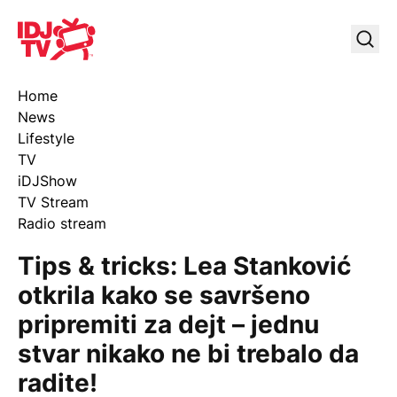
IDJ TV
Uklj
Home
News
Lifestyle
TV
iDJShow
TV Stream
Radio stream
Tips & tricks: Lea Stanković
otkrila kako se savršeno
pripremiti za dejt – jednu
stvar nikako ne bi trebalo da
radite!