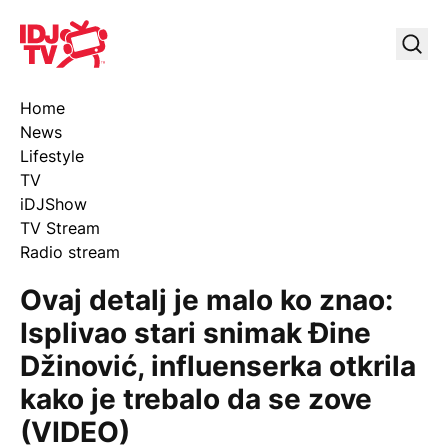
IDJ TV
Uklj
Home
News
Lifestyle
TV
iDJShow
TV Stream
Radio stream
Ovaj detalj je malo ko znao:
Isplivao stari snimak Đine
Džinović, influenserka otkrila
kako je trebalo da se zove
(VIDEO)