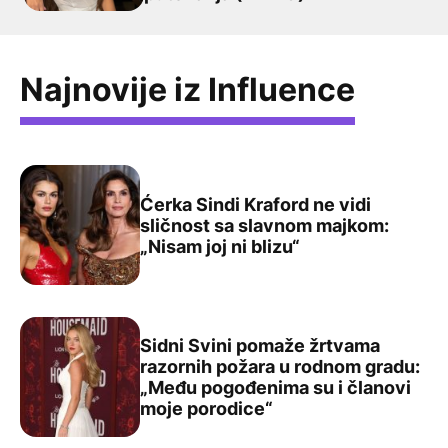
Najnovije iz Influence
Ćerka Sindi Kraford ne vidi
sličnost sa slavnom majkom:
Ćerka Sindi Kraford ne vidi sličnost sa slavnom majkom: „
„Nisam joj ni blizu“
Sidni Svini pomaže žrtvama
razornih požara u rodnom gradu:
„Među pogođenima su i članovi
Sidni Svini pomaže žrtvama razornih požara u rodnom g
moje porodice“