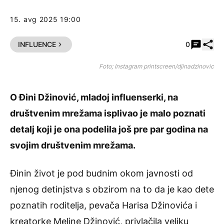
15. avg 2025 19:00
Pode
INFLUENCE
0
Foto; Instagram printscreen/djinadzinovic
O
Đini Džinović
, mladoj influenserki, na
društvenim mrežama isplivao je malo poznati
detalj koji je ona podelila još pre par godina na
svojim društvenim mrežama.
Đinin život je pod budnim okom javnosti od
njenog detinjstva s obzirom na to da je kao dete
poznatih roditelja, pevača Harisa Džinovića i
kreatorke Meline Džinović, privlačila veliku