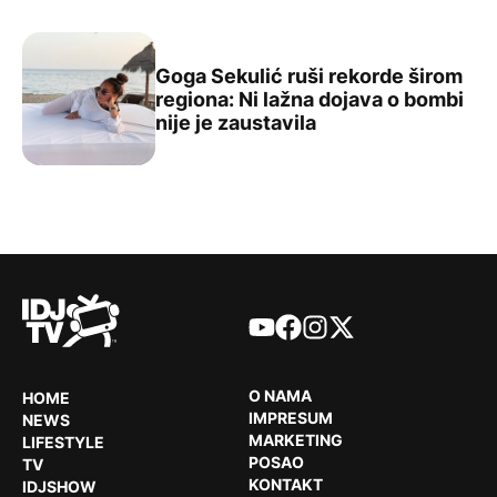
Goga Sekulić ruši rekorde širom
regiona: Ni lažna dojava o bombi
Goga Sekulić ruši rekorde širom regiona: Ni lažna dojava
nije je zaustavila
YouTube
Facebook
Instagram
X
O NAMA
HOME
IMPRESUM
NEWS
MARKETING
LIFESTYLE
POSAO
TV
KONTAKT
IDJSHOW