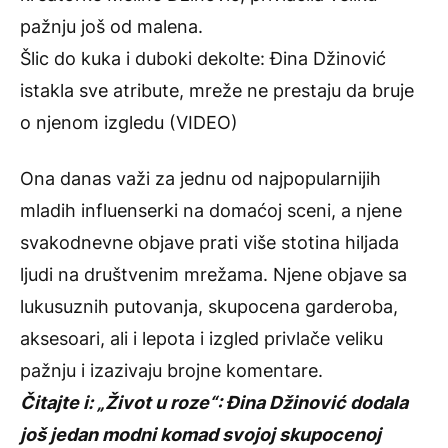
pažnju još od malena.
Šlic do kuka i duboki dekolte: Đina Džinović
istakla sve atribute, mreže ne prestaju da bruje
o njenom izgledu (VIDEO)
Ona danas važi za jednu od najpopularnijih
mladih influenserki na domaćoj sceni, a njene
svakodnevne objave prati više stotina hiljada
ljudi na društvenim mrežama. Njene objave sa
lukusuznih putovanja, skupocena garderoba,
aksesoari, ali i lepota i izgled privlače veliku
pažnju i izazivaju brojne komentare.
Čitajte i:
„Život u roze“: Đina Džinović dodala
još jedan modni komad svojoj skupocenoj