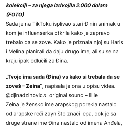
kolekciji – za njega izdvojila 2.000 dolara
(FOTO)
Sada je na TikToku isplivao stari Đinin snimak u
kom je influenserka otkrila kako je zapravo
trebalo da se zove. Kako je priznala njoj su Haris
i Melina planirali da daju drugo ime, ali su se na
kraju ipak odlučili za Đina.
„Tvoje ima sada (Đina) vs kako si trebala da se
zoveš – Zeina“
, napisala je ona u opisu videa.
@djinadzinovic
♬ original sound – lillie
Zeina je žensko ime arapskog porekla nastalo
od arapske reči zayn što znači lepa, dok je sa
druge strane ime Đina nastalo od imena Anđela,