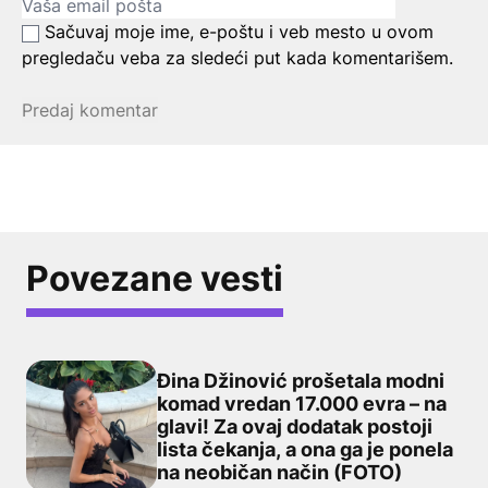
Sačuvaj moje ime, e-poštu i veb mesto u ovom
pregledaču veba za sledeći put kada komentarišem.
Povezane vesti
Đina Džinović prošetala modni
komad vredan 17.000 evra – na
glavi! Za ovaj dodatak postoji
Đina Džinović prošetala modni komad vredan 17.000 evra
lista čekanja, a ona ga je ponela
na neobičan način (FOTO)