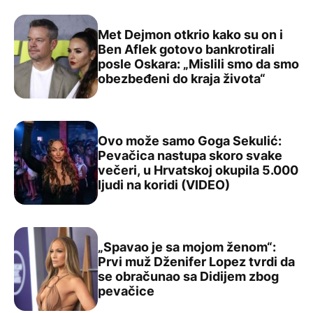
Met Dejmon otkrio kako su on i
Ben Aflek gotovo bankrotirali
posle Oskara: „Mislili smo da smo
Met Dejmon otkrio kako su on i Ben Aflek gotovo bankrot
obezbeđeni do kraja života“
Ovo može samo Goga Sekulić:
Pevačica nastupa skoro svake
večeri, u Hrvatskoj okupila 5.000
Ovo može samo Goga Sekulić: Pevačica nastupa skoro sva
ljudi na koridi (VIDEO)
„Spavao je sa mojom ženom“:
Prvi muž Dženifer Lopez tvrdi da
se obračunao sa Didijem zbog
„Spavao je sa mojom ženom“: Prvi muž Dženifer Lopez t
pevačice