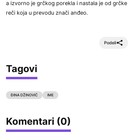
a izvorno je grčkog porekla i nastala je od grčke
reči koja u prevodu znači anđeo.
Podeli
Tagovi
ĐINA DŽINOVIĆ
IME
Komentari (0)