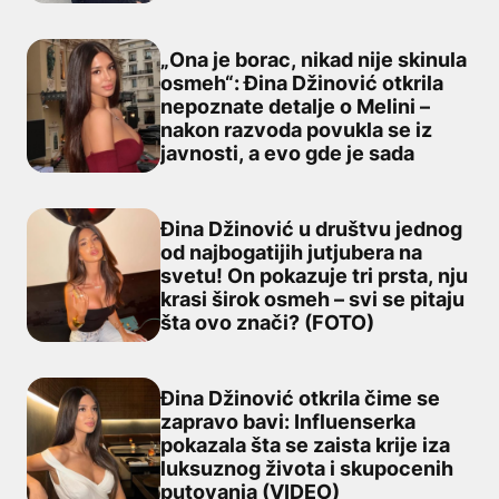
„Ona je borac, nikad nije skinula
osmeh“: Đina Džinović otkrila
nepoznate detalje o Melini –
„Ona je borac, nikad nije skinula osmeh“: Đina Džinović 
nakon razvoda povukla se iz
javnosti, a evo gde je sada
Đina Džinović u društvu jednog
od najbogatijih jutjubera na
svetu! On pokazuje tri prsta, nju
Đina Džinović u društvu jednog od najbogatijih jutjubera
krasi širok osmeh – svi se pitaju
šta ovo znači? (FOTO)
Đina Džinović otkrila čime se
zapravo bavi: Influenserka
pokazala šta se zaista krije iza
Đina Džinović otkrila čime se zapravo bavi: Influenserk
luksuznog života i skupocenih
putovanja (VIDEO)