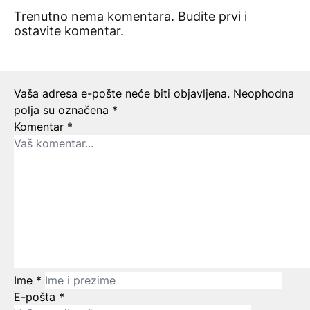
Trenutno nema komentara. Budite prvi i
ostavite komentar.
Ostavite odgovor
Vaša adresa e-pošte neće biti objavljena.
Neophodna
polja su označena
*
Komentar
*
Ime
*
E-pošta
*