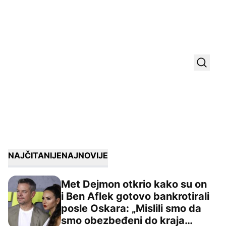
Uključ
NAJČITANIJE
NAJNOVIJE
Met Dejmon otkrio kako su on
i Ben Aflek gotovo bankrotirali
posle Oskara: „Mislili smo da
Met Dejmon otkrio kako su on i Ben Aflek gotovo bankrot
smo obezbeđeni do kraja