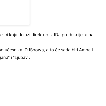
zici koja dolazi direktno iz IDJ produkcije, a na
od učesnika IDJShowa, a to će sada biti Amna i
ana“ i “Ljubav“.