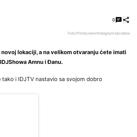
Pode
0
Foto:Printscreen/Instagram:idjvideos
novoj lokaciji, a na velikom otvaranju ćete imati
e IDJShowa Amnu i Đanu.
je tako i IDJTV nastavio sa svojom dobro