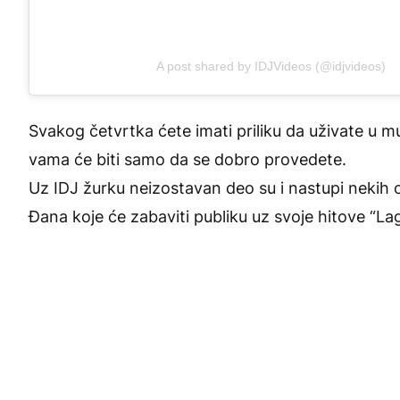
A post shared by IDJVideos (@idjvideos)
Svakog četvrtka ćete imati priliku da uživate u mu
vama će biti samo da se dobro provedete.
Uz IDJ žurku neizostavan deo su i nastupi nekih 
Đana koje će zabaviti publiku uz svoje hitove “Lag