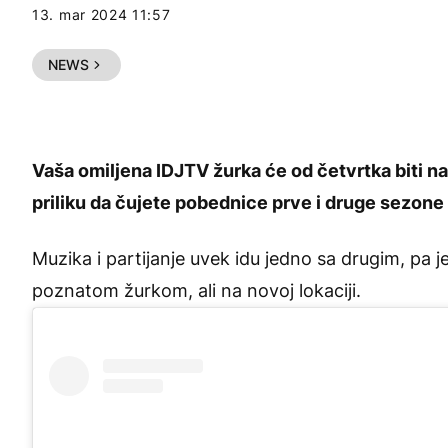
13. mar 2024 11:57
NEWS
Vaša omiljena IDJTV žurka će od četvrtka biti na 
priliku da čujete pobednice prve i druge sezon
Muzika i partijanje uvek idu jedno sa drugim, pa 
poznatom žurkom, ali na novoj lokaciji.