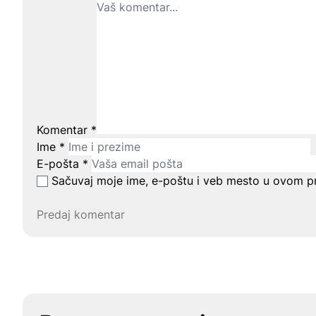
Komentar
*
Ime
*
E-pošta
*
Sačuvaj moje ime, e-poštu i veb mesto u ovom p