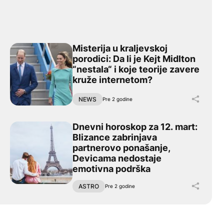
Misterija u kraljevskoj
olijinih hitova zaslužna je devojka o kojoj trenutno BRUJI E
Misterija u kraljevskoj porodici: Da li je Kejt Midlton “ne
porodici: Da li je Kejt Midlton
“nestala“ i koje teorije zavere
kruže internetom?
deli ovaj članak
Podeli 
NEWS
Pre 2 godine
Dnevni horoskop za 12. mart:
tkrila detalje o novom albumu, pa priznala ko joj je bio na
Dnevni horoskop za 12. mart: Blizance zabrinjava part
Blizance zabrinjava
partnerovo ponašanje,
Devicama nedostaje
emotivna podrška
deli ovaj članak
Podeli 
ASTRO
Pre 2 godine