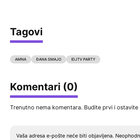
Tagovi
AMNA
ĐANA SMAJO
IDJTV PARTY
Komentari (0)
Trenutno nema komentara. Budite prvi i ostavite
Ostavite odgovor
Vaša adresa e-pošte neće biti objavljena.
Neophodna