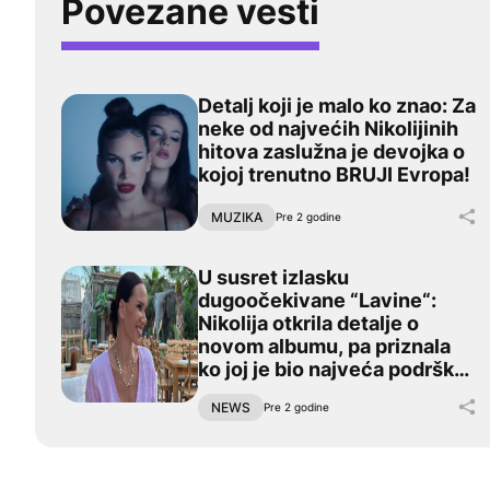
Povezane vesti
Detalj koji je malo ko znao: Za
Detalj koji je malo ko znao: Za neke od najvećih Nik
neke od najvećih Nikolijinih
hitova zaslužna je devojka o
kojoj trenutno BRUJI Evropa!
Po
MUZIKA
Pre 2 godine
U susret izlasku
U susret izlasku dugoočekivane “Lavine“: Nikolija o
dugoočekivane “Lavine“:
Nikolija otkrila detalje o
novom albumu, pa priznala
ko joj je bio najveća podrška
(FOTO)
Po
NEWS
Pre 2 godine