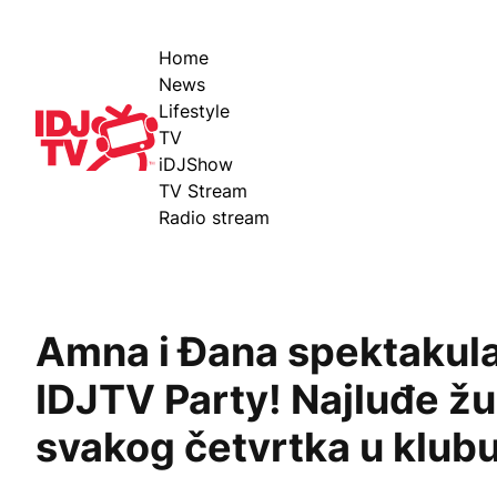
Home
News
Lifestyle
IDJ TV
TV
iDJShow
TV Stream
Radio stream
Amna i Đana spektakul
IDJTV Party! Najluđe žu
svakog četvrtka u klub