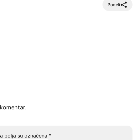
Podeli
 komentar.
 polja su označena
*