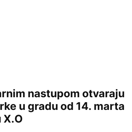
arnim nastupom otvaraju
rke u gradu od 14. marta
u X.O