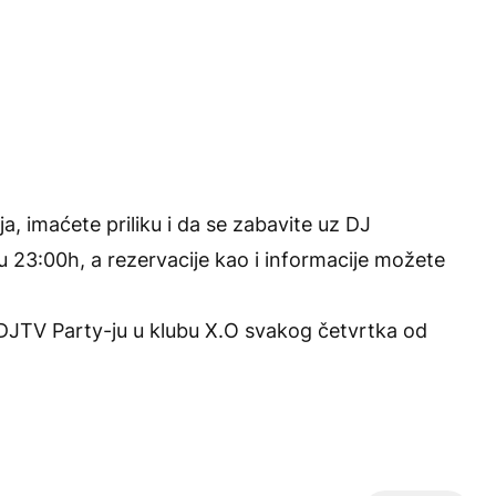
 imaćete priliku i da se zabavite uz DJ
 u 23:00h, a rezervacije kao i informacije možete
e IDJTV Party-ju u klubu X.O svakog četvrtka od