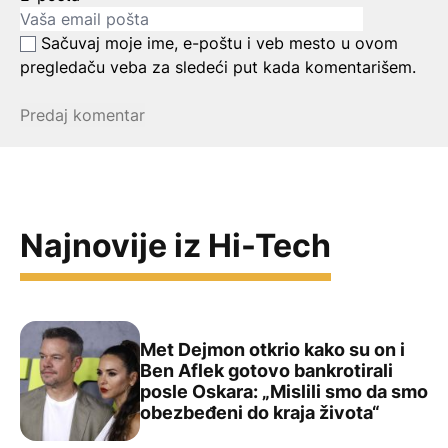
Sačuvaj moje ime, e-poštu i veb mesto u ovom
pregledaču veba za sledeći put kada komentarišem.
Najnovije iz Hi-Tech
Met Dejmon otkrio kako su on i
Ben Aflek gotovo bankrotirali
posle Oskara: „Mislili smo da smo
Met Dejmon otkrio kako su on i Ben Aflek gotovo bankrot
obezbeđeni do kraja života“