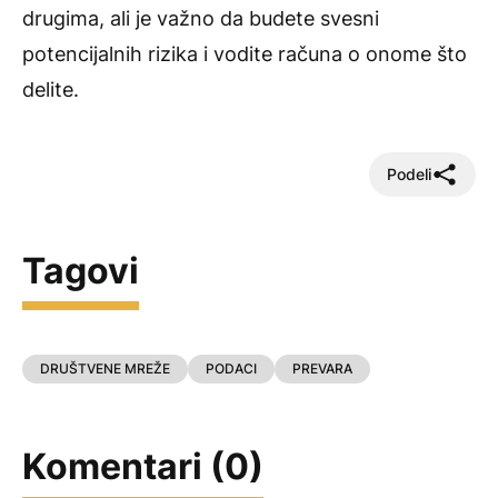
drugima, ali je važno da budete svesni
potencijalnih rizika i vodite računa o onome što
delite.
Podeli
Tagovi
DRUŠTVENE MREŽE
PODACI
PREVARA
Komentari (0)