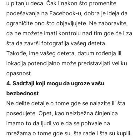
u pitanju deca. Čak i nakon što promenite
podešavanja na Facebook-u, dobra je ideja da
ograničite ono što objavljujete. Ne zaboravite,
da ne možete imati kontrolu nad tim gde će i za
šta da završi fotografija vašeg deteta.
Takođe, ime vašeg deteta, datum rođenja ili
lokacija potencijalno može predstavljati veliku
opasnost.
4. Sadržaji koji mogu da ugroze vašu
bezbednost
Ne delite detalje o tome gde se nalazite ili šta
posedujete. Opet, kao neizbežna činjenica
imamo to da ljudi vole da se pohvale na
mrežama o tome gde su, šta rade i šta su kupili.