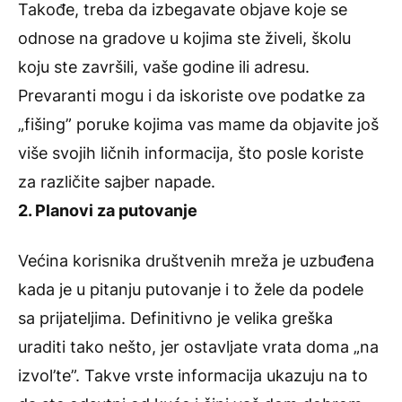
Takođe, treba da izbegavate objave koje se
odnose na gradove u kojima ste živeli, školu
koju ste završili, vaše godine ili adresu.
Prevaranti mogu i da iskoriste ove podatke za
„fišing” poruke kojima vas mame da objavite još
više svojih ličnih informacija, što posle koriste
za različite sajber napade.
2. Planovi za putovanje
Većina korisnika društvenih mreža je uzbuđena
kada je u pitanju putovanje i to žele da podele
sa prijateljima. Definitivno je velika greška
uraditi tako nešto, jer ostavljate vrata doma „na
izvol’te”. Takve vrste informacija ukazuju na to