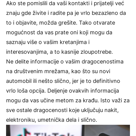
Ako ste pomislili da vaši kontakti i prijatelji već
znaju gde živite i radite pa je vrlo bezazleno da
to i objavite, možda grešite. Tako otvarate
mogućnost da vas prate oni koji mogu da
saznaju više o vašim kretanjima i
interesovanjima, a to kasnije zloupotrebe.
Ne delite informacije o vašim dragocenostima
na društvenim mrežama, kao što su novi
automobil ili nešto slično, jer je to definitivno
vrlo loša opcija. Deljenje ovakvih informacija
mogu da vas učine metom za krađu. Isto važi za
sve ostale dragocenosti koje uključuju nakit,
elektroniku, umetnička dela i slično.