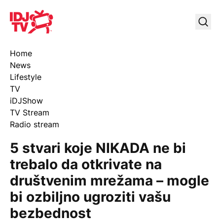
IDJ TV
Uklj
Home
News
Lifestyle
TV
iDJShow
TV Stream
Radio stream
5 stvari koje NIKADA ne bi
trebalo da otkrivate na
društvenim mrežama – mogle
bi ozbiljno ugroziti vašu
bezbednost