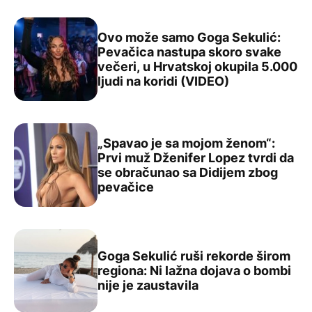
Ovo može samo Goga Sekulić:
Pevačica nastupa skoro svake
večeri, u Hrvatskoj okupila 5.000
Ovo može samo Goga Sekulić: Pevačica nastupa skoro sva
ljudi na koridi (VIDEO)
„Spavao je sa mojom ženom“:
Prvi muž Dženifer Lopez tvrdi da
se obračunao sa Didijem zbog
„Spavao je sa mojom ženom“: Prvi muž Dženifer Lopez t
pevačice
Goga Sekulić ruši rekorde širom
regiona: Ni lažna dojava o bombi
Goga Sekulić ruši rekorde širom regiona: Ni lažna dojava
nije je zaustavila