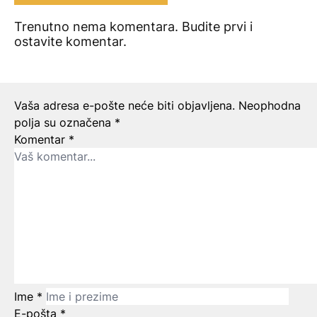
Trenutno nema komentara. Budite prvi i
ostavite komentar.
Ostavite odgovor
Vaša adresa e-pošte neće biti objavljena.
Neophodna
polja su označena
*
Komentar
*
Ime
*
E-pošta
*