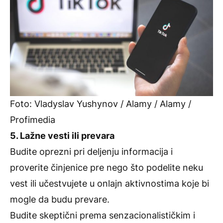
Foto: Vladyslav Yushynov / Alamy / Alamy /
Profimedia
5. Lažne vesti ili prevara
Budite oprezni pri deljenju informacija i
proverite činjenice pre nego što podelite neku
vest ili učestvujete u onlajn aktivnostima koje bi
mogle da budu prevare.
Budite skeptični prema senzacionalističkim i