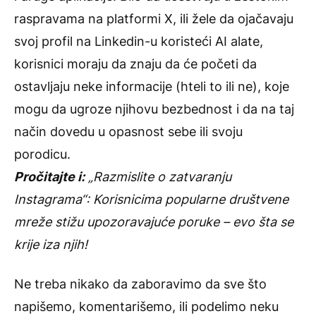
raspravama na platformi X, ili žele da ojačavaju
svoj profil na Linkedin-u koristeći AI alate,
korisnici moraju da znaju da će početi da
ostavljaju neke informacije (hteli to ili ne), koje
mogu da ugroze njihovu bezbednost i da na taj
način dovedu u opasnost sebe ili svoju
porodicu.
Pročitajte i:
„Razmislite o zatvaranju
Instagrama“: Korisnicima popularne društvene
mreže stižu upozoravajuće poruke – evo šta se
krije iza njih!
Ne treba nikako da zaboravimo da sve što
napišemo, komentarišemo, ili podelimo neku