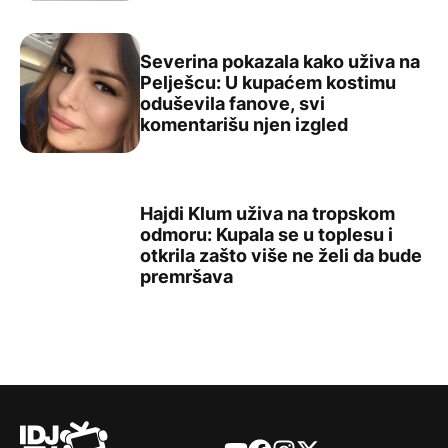
Severina pokazala kako uživa na
Pelješcu: U kupaćem kostimu
oduševila fanove, svi
Severina pokazala kako uživa na Pelješcu: U kupaćem ko
komentarišu njen izgled
Hajdi Klum uživa na tropskom
odmoru: Kupala se u toplesu i
otkrila zašto više ne želi da bude
Hajdi Klum uživa na tropskom odmoru: Kupala se u toples
premršava