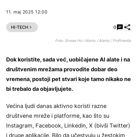
11. maj 2025 12:00
Pode
HI-TECH
0
Foto: Sinsee Ho / Alamy / Alamy / Profimedia
Dok koristite, sada već, uobičajene AI alate i na
društvenim mrežama provodite dobar deo
vremena, postoji pet stvari koje tamo nikako ne
bi trebalo da objavljujete.
Većina ljudi danas aktivno koristi razne
društvene mreže i platforme, kao što su
Instagram, Facebook, Linkedin, X (bivši Twitter)
i druge aplikacije. Bilo da učestvuju u žestokim