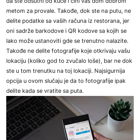
da ste odsutni od kuće i čini vaš dom dobrom
metom za provale. Takođe, dok ste na putu, ne
delite podatke sa vaših računa iz restorana, jer
oni sadrže barkodove i QR kodove sa kojih se
lako može ustanoviti gde se trenutno nalazite.
Takođe ne delite fotografije koje otkrivaju vašu
lokaciju (koliko god to zvučalo loše), bar ne dok
ste u tom trenutku na toj lokaciji. Najsigurnija
opcija u ovom slučaju je da to fotografije ipak
delite kada se vratite sa puta.