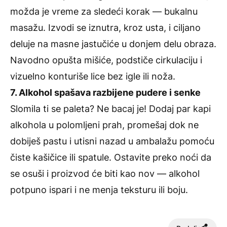
možda je vreme za sledeći korak — bukalnu
masažu. Izvodi se iznutra, kroz usta, i ciljano
deluje na masne jastučiće u donjem delu obraza.
Navodno opušta mišiće, podstiče cirkulaciju i
vizuelno konturiše lice bez igle ili noža.
7. Alkohol spašava razbijene pudere i senke
Slomila ti se paleta? Ne bacaj je! Dodaj par kapi
alkohola u polomljeni prah, promešaj dok ne
dobiješ pastu i utisni nazad u ambalažu pomoću
čiste kašičice ili spatule. Ostavite preko noći da
se osuši i proizvod će biti kao nov — alkohol
potpuno ispari i ne menja teksturu ili boju.