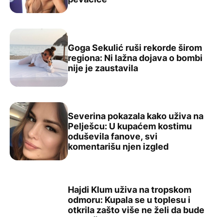
Goga Sekulić ruši rekorde širom
regiona: Ni lažna dojava o bombi
Goga Sekulić ruši rekorde širom regiona: Ni lažna dojava
nije je zaustavila
Severina pokazala kako uživa na
Pelješcu: U kupaćem kostimu
oduševila fanove, svi
Severina pokazala kako uživa na Pelješcu: U kupaćem ko
komentarišu njen izgled
Hajdi Klum uživa na tropskom
odmoru: Kupala se u toplesu i
otkrila zašto više ne želi da bude
Hajdi Klum uživa na tropskom odmoru: Kupala se u toples