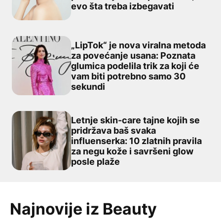
evo šta treba izbegavati
„LipTok“ je nova viralna metoda
za povećanje usana: Poznata
glumica podelila trik za koji će
„LipTok“ je nova viralna metoda za povećanje usana: Po
vam biti potrebno samo 30
sekundi
Letnje skin-care tajne kojih se
pridržava baš svaka
influenserka: 10 zlatnih pravila
Letnje skin-care tajne kojih se pridržava baš svaka infl
za negu kože i savršeni glow
posle plaže
Najnovije iz Beauty