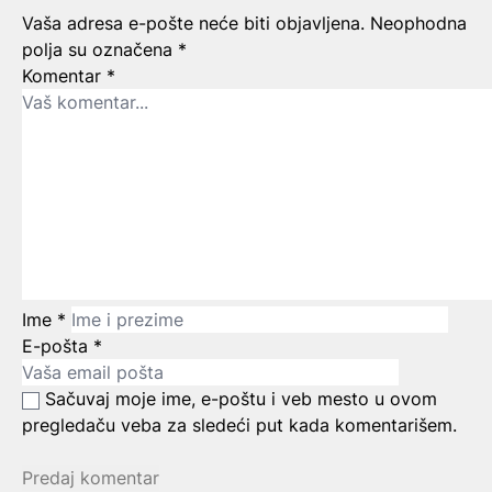
Ostavite odgovor
Vaša adresa e-pošte neće biti objavljena.
Neophodna
polja su označena
*
Komentar
*
Ime
*
E-pošta
*
Sačuvaj moje ime, e-poštu i veb mesto u ovom
pregledaču veba za sledeći put kada komentarišem.