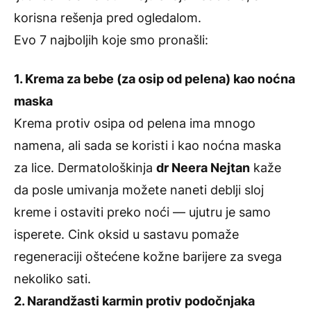
korisna rešenja pred ogledalom.
Evo 7 najboljih koje smo pronašli:
1. Krema za bebe (za osip od pelena) kao noćna
maska
Krema protiv osipa od pelena ima mnogo
namena, ali sada se koristi i kao noćna maska
za lice. Dermatološkinja
dr Neera Nejtan
kaže
da posle umivanja možete naneti deblji sloj
kreme i ostaviti preko noći — ujutru je samo
isperete. Cink oksid u sastavu pomaže
regeneraciji oštećene kožne barijere za svega
nekoliko sati.
2. Narandžasti karmin protiv podočnjaka