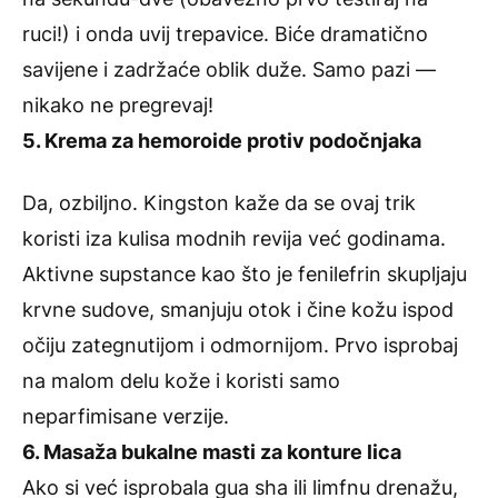
ruci!) i onda uvij trepavice. Biće dramatično
savijene i zadržaće oblik duže. Samo pazi —
nikako ne pregrevaj!
5. Krema za hemoroide protiv podočnjaka
Da, ozbiljno. Kingston kaže da se ovaj trik
koristi iza kulisa modnih revija već godinama.
Aktivne supstance kao što je fenilefrin skupljaju
krvne sudove, smanjuju otok i čine kožu ispod
očiju zategnutijom i odmornijom. Prvo isprobaj
na malom delu kože i koristi samo
neparfimisane verzije.
6. Masaža bukalne masti za konture lica
Ako si već isprobala gua sha ili limfnu drenažu,