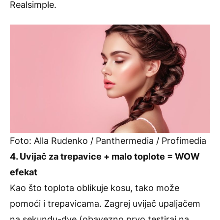
Realsimple.
Foto: Alla Rudenko / Panthermedia / Profimedia
4. Uvijač za trepavice + malo toplote = WOW
efekat
Kao što toplota oblikuje kosu, tako može
pomoći i trepavicama. Zagrej uvijač upaljačem
na sekundu-dve (obavezno prvo testiraj na