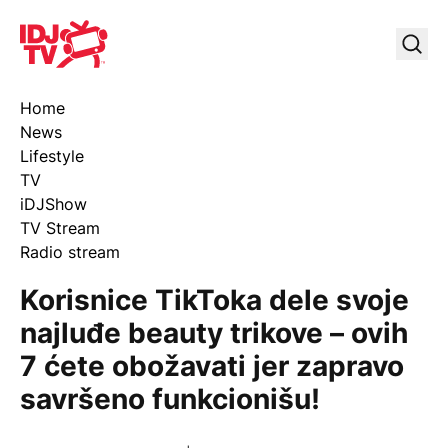
IDJ TV
Uklj
Home
News
Lifestyle
TV
iDJShow
TV Stream
Radio stream
Korisnice TikToka dele svoje
najluđe beauty trikove – ovih
7 ćete obožavati jer zapravo
savršeno funkcionišu!