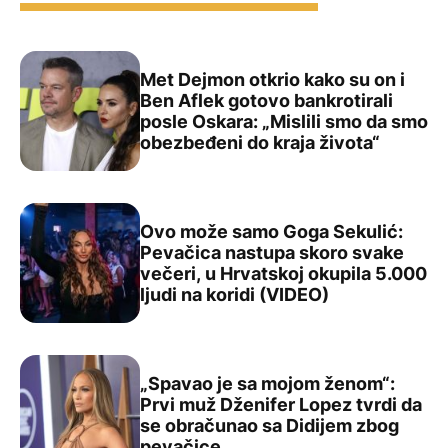
Met Dejmon otkrio kako su on i
Ben Aflek gotovo bankrotirali
posle Oskara: „Mislili smo da smo
Met Dejmon otkrio kako su on i Ben Aflek gotovo bankrot
obezbeđeni do kraja života“
Ovo može samo Goga Sekulić:
Pevačica nastupa skoro svake
večeri, u Hrvatskoj okupila 5.000
Ovo može samo Goga Sekulić: Pevačica nastupa skoro sva
ljudi na koridi (VIDEO)
„Spavao je sa mojom ženom“:
Prvi muž Dženifer Lopez tvrdi da
se obračunao sa Didijem zbog
„Spavao je sa mojom ženom“: Prvi muž Dženifer Lopez t
pevačice