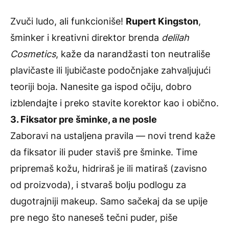
Zvuči ludo, ali funkcioniše!
Rupert Kingston
,
šminker i kreativni direktor brenda
delilah
Cosmetics
, kaže da narandžasti ton neutrališe
plavičaste ili ljubičaste podočnjake zahvaljujući
teoriji boja. Nanesite ga ispod očiju, dobro
izblendajte i preko stavite korektor kao i obično.
3. Fiksator pre šminke, a ne posle
Zaboravi na ustaljena pravila — novi trend kaže
da fiksator ili puder staviš pre šminke. Time
pripremaš kožu, hidriraš je ili matiraš (zavisno
od proizvoda), i stvaraš bolju podlogu za
dugotrajniji makeup. Samo sačekaj da se upije
pre nego što naneseš tečni puder, piše