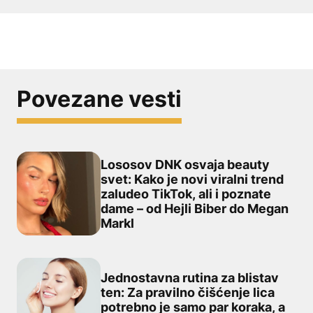
Povezane vesti
Lososov DNK osvaja beauty
svet: Kako je novi viralni trend
zaludeo TikTok, ali i poznate
Lososov DNK osvaja beauty svet: Kako je novi viralni tr
dame – od Hejli Biber do Megan
Markl
Jednostavna rutina za blistav
ten: Za pravilno čišćenje lica
potrebno je samo par koraka, a
Jednostavna rutina za blistav ten: Za pravilno čišćenje 