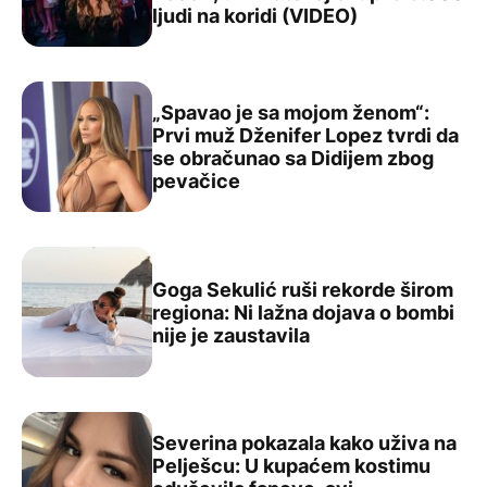
ljudi na koridi (VIDEO)
„Spavao je sa mojom ženom“:
Prvi muž Dženifer Lopez tvrdi da
se obračunao sa Didijem zbog
„Spavao je sa mojom ženom“: Prvi muž Dženifer Lopez t
pevačice
Goga Sekulić ruši rekorde širom
regiona: Ni lažna dojava o bombi
Goga Sekulić ruši rekorde širom regiona: Ni lažna dojava
nije je zaustavila
Severina pokazala kako uživa na
Pelješcu: U kupaćem kostimu