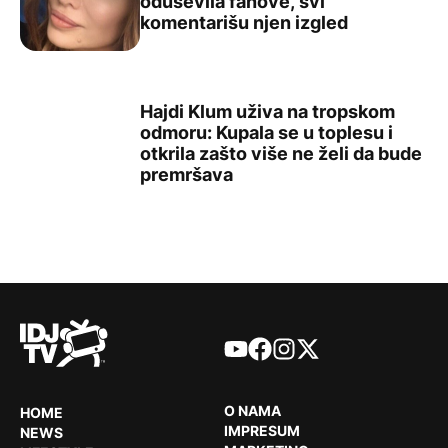
oduševila fanove, svi
Severina pokazala kako uživa na Pelješcu: U kupaćem ko
komentarišu njen izgled
Hajdi Klum uživa na tropskom
odmoru: Kupala se u toplesu i
otkrila zašto više ne želi da bude
Hajdi Klum uživa na tropskom odmoru: Kupala se u toples
premršava
YouTube
Facebook
Instagram
X
O NAMA
HOME
IMPRESUM
NEWS