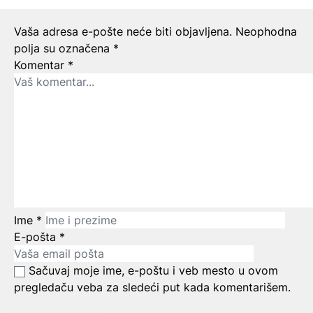
Ostavite odgovor
Vaša adresa e-pošte neće biti objavljena.
Neophodna
polja su označena
*
Komentar
*
Ime
*
E-pošta
*
Sačuvaj moje ime, e-poštu i veb mesto u ovom
pregledaču veba za sledeći put kada komentarišem.