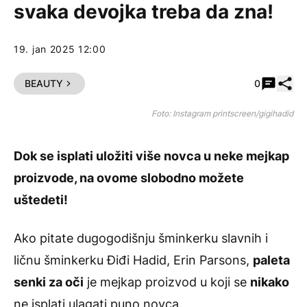
svaka devojka treba da zna!
19. jan 2025 12:00
Pode
BEAUTY
0
Foto: Instagram printscreen/gigihadid
Dok se isplati uložiti više novca u neke mejkap
proizvode, na ovome slobodno možete
uštedeti!
Ako pitate dugogodišnju šminkerku slavnih i
ličnu šminkerku
Điđi Hadid
, Erin Parsons,
paleta
senki za oči
je mejkap proizvod u koji se
nikako
ne isplati ulagati puno novca.