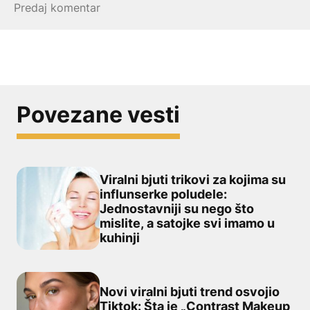
Povezane vesti
Viralni bjuti trikovi za kojima su
influnserke poludele:
Jednostavniji su nego što
Viralni bjuti trikovi za kojima su influnserke poludele: J
mislite, a satojke svi imamo u
kuhinji
Novi viralni bjuti trend osvojio
Tiktok: Šta je „Contrast Makeup