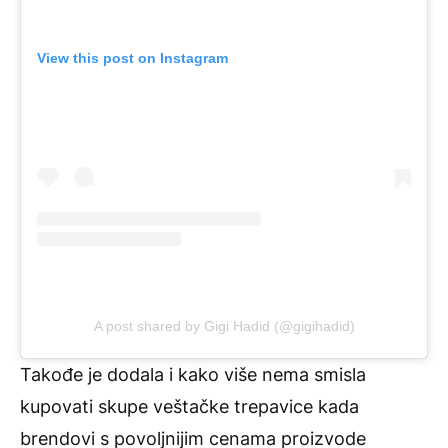
View this post on Instagram
A post shared by Gigi Hadid (@gigihadid)
Takođe je dodala i kako više nema smisla
kupovati skupe veštačke trepavice kada
brendovi s povoljnijim cenama proizvode