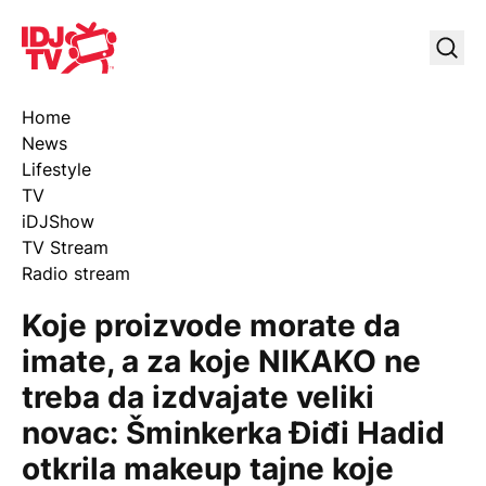
IDJ TV
Uklj
Home
News
Lifestyle
TV
iDJShow
TV Stream
Radio stream
Koje proizvode morate da
imate, a za koje NIKAKO ne
treba da izdvajate veliki
novac: Šminkerka Điđi Hadid
otkrila makeup tajne koje