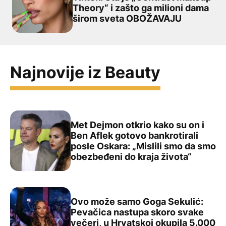
Theory“ i zašto ga milioni dama
Novi viralni bjuti trend osvojio Tiktok: Šta je „Contr
širom sveta OBOŽAVAJU
Najnovije iz Beauty
Met Dejmon otkrio kako su on i
Ben Aflek gotovo bankrotirali
posle Oskara: „Mislili smo da smo
Met Dejmon otkrio kako su on i Ben Aflek gotovo bankrot
obezbeđeni do kraja života“
Ovo može samo Goga Sekulić:
Pevačica nastupa skoro svake
večeri, u Hrvatskoj okupila 5.000
Ovo može samo Goga Sekulić: Pevačica nastupa skoro sva