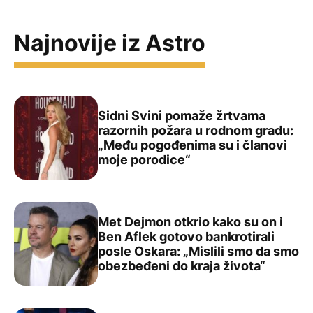
Najnovije iz Astro
Sidni Svini pomaže žrtvama
razornih požara u rodnom gradu:
„Među pogođenima su i članovi
Sidni Svini pomaže žrtvama razornih požara u rodnom g
moje porodice“
Met Dejmon otkrio kako su on i
Ben Aflek gotovo bankrotirali
posle Oskara: „Mislili smo da smo
Met Dejmon otkrio kako su on i Ben Aflek gotovo bankrot
obezbeđeni do kraja života“