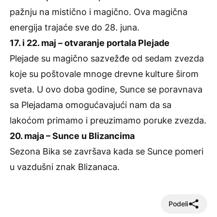
pažnju na mistično i magično. Ova magična
energija trajaće sve do 28. juna.
17. i 22. maj – otvaranje portala Plejade
Plejade su magično sazvežđe od sedam zvezda
koje su poštovale mnoge drevne kulture širom
sveta. U ovo doba godine, Sunce se poravnava
sa Plejadama omogućavajući nam da sa
lakoćom primamo i preuzimamo poruke zvezda.
20. maja – Sunce u Blizancima
Sezona Bika se završava kada se Sunce pomeri
u vazdušni znak Blizanaca.
Podeli