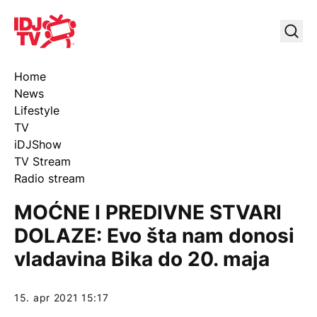
IDJ TV
Uklj
Home
News
Lifestyle
TV
iDJShow
TV Stream
Radio stream
MOĆNE I PREDIVNE STVARI
DOLAZE: Evo šta nam donosi
vladavina Bika do 20. maja
15. apr 2021 15:17