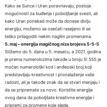
Kako se Sunce i Uran poravnavaju, postoje
mogućnosti za buđenje i poboljšanje svesti, ali
kako Uran ponekad može da donese divlju
energiju, možemo se osećati rasejano ili se
teško prilagoditi nekim naglim promenama.
5. maj – energija magičnog niza brojeva 5-5-5
Stižemo do 5. dana u 5. mesecu, a 2021. godina
je prema numerolozima takođe u broju 5! 555 je
moćan numerološki kod i anđeoski broj koji
predstavljaju kreativnost i pronalaženje vaše
radosti, ali je takođe znak da se stvari menjaju i
da se pripremate za novo. Koristite energije
ovog dana da poboljšate kreativne energije i
pripremi za promene koje slede.