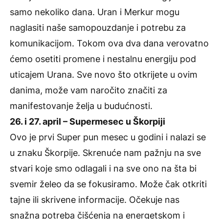
samo nekoliko dana. Uran i Merkur mogu
naglasiti naše samopouzdanje i potrebu za
komunikacijom. Tokom ova dva dana verovatno
ćemo osetiti promene i nestalnu energiju pod
uticajem Urana. Sve novo što otkrijete u ovim
danima, može vam naročito značiti za
manifestovanje želja u budućnosti.
26. i 27. april – Supermesec u Škorpiji
Ovo je prvi Super pun mesec u godini i nalazi se
u znaku Škorpije. Skrenuće nam pažnju na sve
stvari koje smo odlagali i na sve ono na šta bi
svemir želeo da se fokusiramo. Može čak otkriti
tajne ili skrivene informacije. Očekuje nas
snažna potreba čišćenja na energetskom i