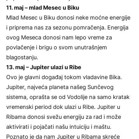
11. maj – mlad Mesec u Biku
Mlad Mesec u Biku donosi neke moćne energije
i priprema nas za sezonu pomračenja. Energija
ovog Meseca donosi nam lepo vreme za
povlačenje i brigu o svom unutrašnjem
blagostanju.
13. maj – Jupiter ulazi u Ribe
Ovo je glavni događaj tokom vladavine Bika.
Jupiter, najveća planeta našeg Sunčevog
sistema, oprašta se od Vodolije na samo kratak
vremenski period dok ulazi u Ribe. Jupiter u
Ribama donosi svežu energiju za rad i može
aktivirati i pojačati našu intuiciju i maštu.
Poznato je da nam Jupiter u Ribama skreće