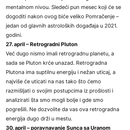
mentalnom nivou. Sledeći pun mesec koji će se
dogoditi nakon ovog biće veliko Pomračenje –
jedan od glavnih astroloških događaja u 2021.
godini.
27. april – Retrogradni Pluton
Već dugo nismo imali retrogradnu planetu, a
sada se Pluton krće unazad. Retrogradna
Plutona ima suptilnu energiju i nežan uticaj, a
najviše će uticati na nas tako što ćemo
razmišljati o svojim postupcima iz prošlosti i
analizirati šta smo mogli bolje i gde smo
pogrešili. Ne dozvolite da vas ova retrogradna
energija dugo drži u mestu.
30. april – poravnavanje Sunca sa Uranom