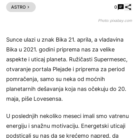
Pode
ASTRO
0
Photo: pixabay.com
Sunce ulazi u znak Bika 21. aprila, a vladavina
Bika u 2021. godini priprema nas za velike
aspekte i uticaj planeta. Ružičasti Supermesec,
otvaranje portala Plejade i priprema za period
pomračenja, samo su neka od moćnih
planetarnih dešavanja koja nas očekuju do 20.
maja, piše
Lovesensa
.
U poslednjih nekoliko meseci imali smo vatrenu
energiju i snažnu motivaciju. Energetski uticaji
podsticali su nas da se krećemo napred, da