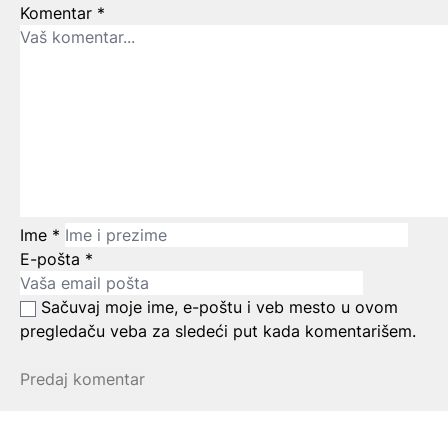
Komentar
*
Ime
*
E-pošta
*
Sačuvaj moje ime, e-poštu i veb mesto u ovom
pregledaču veba za sledeći put kada komentarišem.