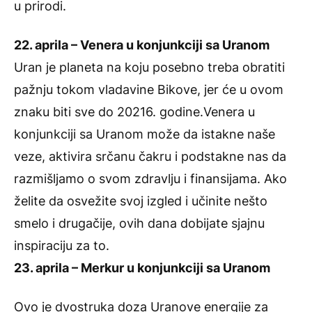
u prirodi.
22. aprila – Venera u konjunkciji sa Uranom
Uran je planeta na koju posebno treba obratiti
pažnju tokom vladavine Bikove, jer će u ovom
znaku biti sve do 20216. godine.Venera u
konjunkciji sa Uranom može da istakne naše
veze, aktivira srčanu čakru i podstakne nas da
razmišljamo o svom zdravlju i finansijama. Ako
želite da osvežite svoj izgled i učinite nešto
smelo i drugačije, ovih dana dobijate sjajnu
inspiraciju za to.
23. aprila – Merkur u konjunkciji sa Uranom
Ovo je dvostruka doza Uranove energije za