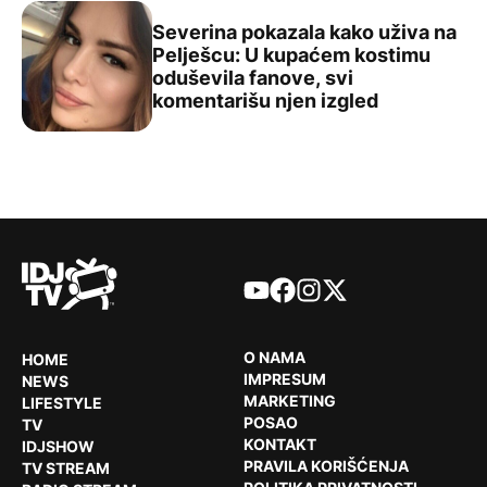
Severina pokazala kako uživa na
Pelješcu: U kupaćem kostimu
oduševila fanove, svi
Severina pokazala kako uživa na Pelješcu: U kupaćem ko
komentarišu njen izgled
YouTube
Facebook
Instagram
X
O NAMA
HOME
IMPRESUM
NEWS
MARKETING
LIFESTYLE
POSAO
TV
KONTAKT
IDJSHOW
PRAVILA KORIŠĆENJA
TV STREAM