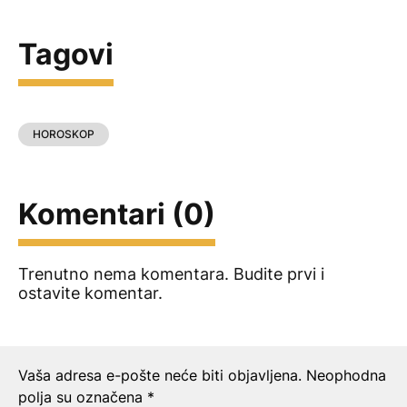
Tagovi
HOROSKOP
Komentari (0)
Trenutno nema komentara. Budite prvi i
ostavite komentar.
Ostavite odgovor
Vaša adresa e-pošte neće biti objavljena.
Neophodna
polja su označena
*