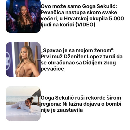
Ovo može samo Goga Sekulić:
Pevačica nastupa skoro svake
večeri, u Hrvatskoj okupila 5.000
Ovo može samo Goga Sekulić: Pevačica nastupa skoro sva
ljudi na koridi (VIDEO)
„Spavao je sa mojom ženom“:
Prvi muž Dženifer Lopez tvrdi da
se obračunao sa Didijem zbog
„Spavao je sa mojom ženom“: Prvi muž Dženifer Lopez t
pevačice
Goga Sekulić ruši rekorde širom
regiona: Ni lažna dojava o bombi
Goga Sekulić ruši rekorde širom regiona: Ni lažna dojava
nije je zaustavila