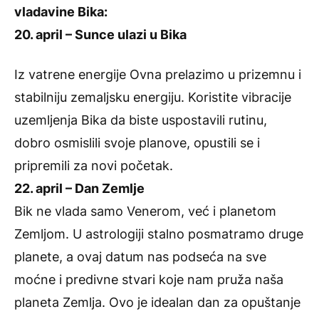
vladavine Bika:
20. april – Sunce ulazi u Bika
Iz vatrene energije Ovna prelazimo u prizemnu i
stabilniju zemaljsku energiju. Koristite vibracije
uzemljenja Bika da biste uspostavili rutinu,
dobro osmislili svoje planove, opustili se i
pripremili za novi početak.
22. april – Dan Zemlje
Bik ne vlada samo Venerom, već i planetom
Zemljom. U astrologiji stalno posmatramo druge
planete, a ovaj datum nas podseća na sve
moćne i predivne stvari koje nam pruža naša
planeta Zemlja. Ovo je idealan dan za opuštanje