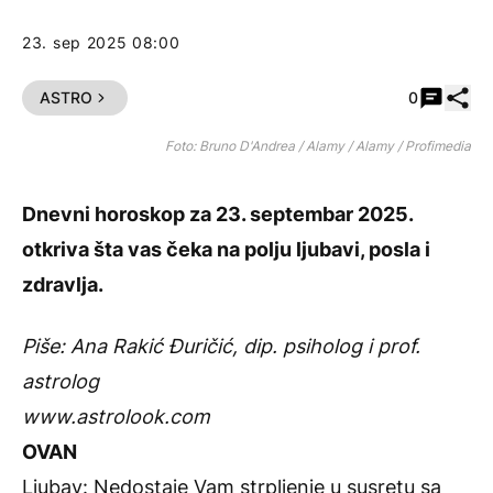
23. sep 2025 08:00
Pode
ASTRO
0
Foto: Bruno D'Andrea / Alamy / Alamy / Profimedia
Dnevni horoskop
za 23. septembar 2025.
otkriva šta vas čeka na polju ljubavi, posla i
zdravlja.
Piše: Ana Rakić Đuričić, dip. psiholog i prof.
astrolog
www.astrolook.com
OVAN
Ljubav: Nedostaje Vam strpljenje u susretu sa