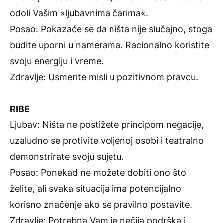
odoli Vašim »ljubavnima čarima«.
Posao: Pokazaće se da ništa nije slučajno, stoga
budite uporni u namerama. Racionalno koristite
svoju energiju i vreme.
Zdravlje: Usmerite misli u pozitivnom pravcu.
RIBE
Ljubav: Ništa ne postižete principom negacije,
uzaludno se protivite voljenoj osobi i teatralno
demonstrirate svoju sujetu.
Posao: Ponekad ne možete dobiti ono što
želite, ali svaka situacija ima potencijalno
korisno značenje ako se pravilno postavite.
Zdravlje: Potrebna Vam je nečija podrška i