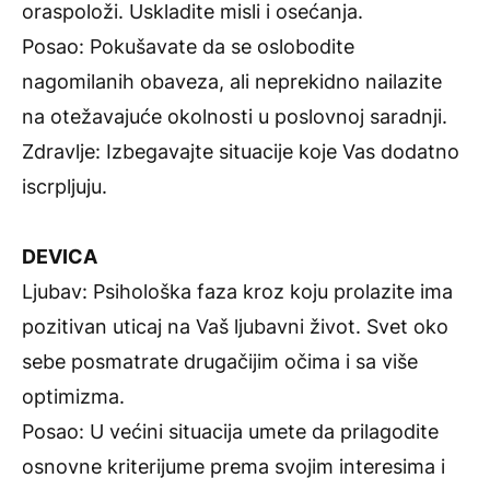
oraspoloži. Uskladite misli i osećanja.
Posao: Pokušavate da se oslobodite
nagomilanih obaveza, ali neprekidno nailazite
na otežavajuće okolnosti u poslovnoj saradnji.
Zdravlje: Izbegavajte situacije koje Vas dodatno
iscrpljuju.
DEVICA
Ljubav: Psihološka faza kroz koju prolazite ima
pozitivan uticaj na Vaš ljubavni život. Svet oko
sebe posmatrate drugačijim očima i sa više
optimizma.
Posao: U većini situacija umete da prilagodite
osnovne kriterijume prema svojim interesima i