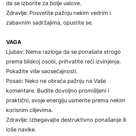
da se izborite za bolje uslove.
Zdravlje: Posvetite pažnju nekim vedrim i
zabavnim sadržajima, opustite se.
VAGA
Ljubav: Nema razloga da se ponašate strogo
prema bliskoj osobi, prihvatite reči izvinjenja.
Pokažite više saosećajnosti.
Posao: Neko ne obraća pažnju na Vaše
komentare. Budite dovoljno promišljeni i
praktični, svoje energiju usmerite prema nekim
korisnim ciljevima.
Zdravlje: Izbegavajte destruktivno ponašanje ili
loše navike.