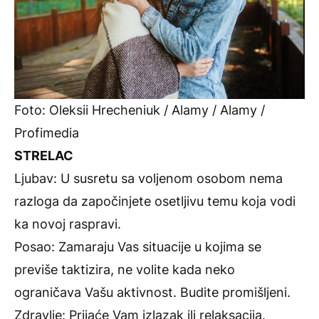
Foto: Oleksii Hrecheniuk / Alamy / Alamy /
Profimedia
STRELAC
Ljubav: U susretu sa voljenom osobom nema
razloga da započinjete osetljivu temu koja vodi
ka novoj raspravi.
Posao: Zamaraju Vas situacije u kojima se
previše taktizira, ne volite kada neko
ograničava Vašu aktivnost. Budite promišljeni.
Zdravlje: Prijaće Vam izlazak ili relaksacija.