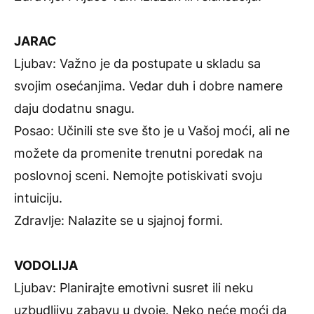
JARAC
Ljubav: Važno je da postupate u skladu sa
svojim osećanjima. Vedar duh i dobre namere
daju dodatnu snagu.
Posao: Učinili ste sve što je u Vašoj moći, ali ne
možete da promenite trenutni poredak na
poslovnoj sceni. Nemojte potiskivati svoju
intuiciju.
Zdravlje: Nalazite se u sjajnoj formi.
VODOLIJA
Ljubav: Planirajte emotivni susret ili neku
uzbudljivu zabavu u dvoje. Neko neće moći da