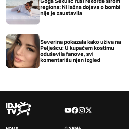
Goga Sekulić ruši rekorde širom
regiona: Ni lažna dojava o bombi
Goga Sekulić ruši rekorde širom regiona: Ni lažna dojava
nije je zaustavila
Severina pokazala kako uživa na
Pelješcu: U kupaćem kostimu
oduševila fanove, svi
Severina pokazala kako uživa na Pelješcu: U kupaćem ko
komentarišu njen izgled
YouTube
Facebook
Instagram
X
O NAMA
HOME