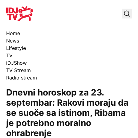
IDJ TV
Uklj
Home
News
Lifestyle
TV
iDJShow
TV Stream
Radio stream
Dnevni horoskop za 23.
septembar: Rakovi moraju da
se suoče sa istinom, Ribama
je potrebno moralno
ohrabrenje