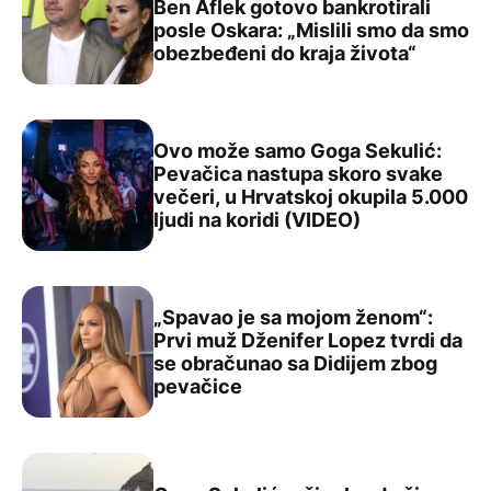
Ben Aflek gotovo bankrotirali
posle Oskara: „Mislili smo da smo
Met Dejmon otkrio kako su on i Ben Aflek gotovo bankrot
obezbeđeni do kraja života“
Ovo može samo Goga Sekulić:
Pevačica nastupa skoro svake
večeri, u Hrvatskoj okupila 5.000
Ovo može samo Goga Sekulić: Pevačica nastupa skoro sva
ljudi na koridi (VIDEO)
„Spavao je sa mojom ženom“:
Prvi muž Dženifer Lopez tvrdi da
se obračunao sa Didijem zbog
„Spavao je sa mojom ženom“: Prvi muž Dženifer Lopez t
pevačice