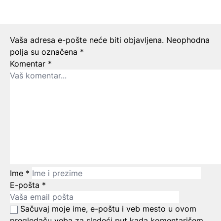
Ostavite odgovor
Vaša adresa e-pošte neće biti objavljena.
Neophodna
polja su označena
*
Komentar
*
Ime
*
E-pošta
*
Sačuvaj moje ime, e-poštu i veb mesto u ovom
pregledaču veba za sledeći put kada komentarišem.