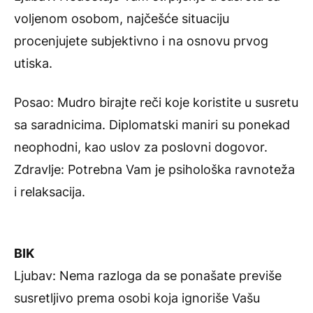
voljenom osobom, najčešće situaciju
procenjujete subjektivno i na osnovu prvog
utiska.
Posao: Mudro birajte reči koje koristite u susretu
sa saradnicima. Diplomatski maniri su ponekad
neophodni, kao uslov za poslovni dogovor.
Zdravlje: Potrebna Vam je psihološka ravnoteža
i relaksacija.
BIK
Ljubav: Nema razloga da se ponašate previše
susretljivo prema osobi koja ignoriše Vašu