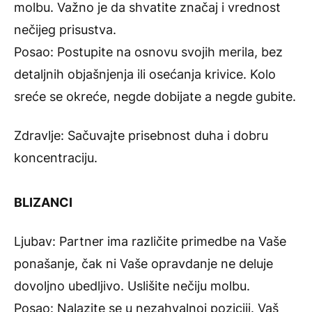
molbu. Važno je da shvatite značaj i vrednost
nečijeg prisustva.
Posao: Postupite na osnovu svojih merila, bez
detaljnih objašnjenja ili osećanja krivice. Kolo
sreće se okreće, negde dobijate a negde gubite.
Zdravlje: Sačuvajte prisebnost duha i dobru
koncentraciju.
BLIZANCI
Ljubav: Partner ima različite primedbe na Vaše
ponašanje, čak ni Vaše opravdanje ne deluje
dovoljno ubedljivo. Uslišite nečiju molbu.
Posao: Nalazite se u nezahvalnoj poziciji. Vaš