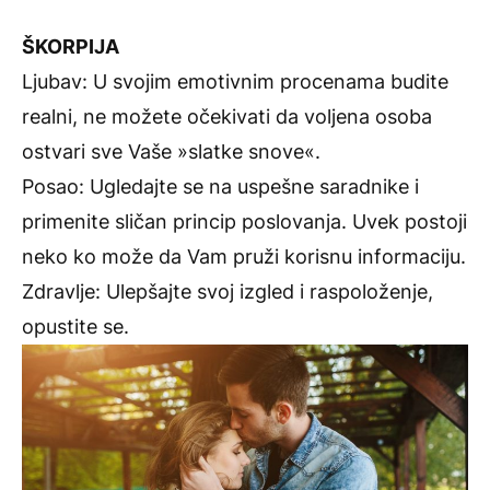
ŠKORPIJA
Ljubav: U svojim emotivnim procenama budite
realni, ne možete očekivati da voljena osoba
ostvari sve Vaše »slatke snove«.
Posao: Ugledajte se na uspešne saradnike i
primenite sličan princip poslovanja. Uvek postoji
neko ko može da Vam pruži korisnu informaciju.
Zdravlje: Ulepšajte svoj izgled i raspoloženje,
opustite se.