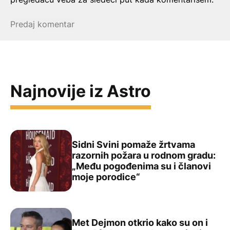
Najnovije iz Astro
Sidni Svini pomaže žrtvama
razornih požara u rodnom gradu:
„Među pogođenima su i članovi
Sidni Svini pomaže žrtvama razornih požara u rodnom g
moje porodice“
Met Dejmon otkrio kako su on i