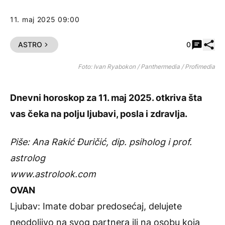
11. maj 2025 09:00
Pode
ASTRO
0
Foto: Ivan Ryabokon / Panthermedia / Profimedia
Dnevni horoskop
za 11. maj 2025. otkriva šta
vas čeka na polju ljubavi, posla i zdravlja.
Piše: Ana Rakić Đuričić, dip. psiholog i prof.
astrolog
www.astrolook.com
OVAN
Ljubav: Imate dobar predosećaj, delujete
neodoljivo na svog partnera ili na osobu koja