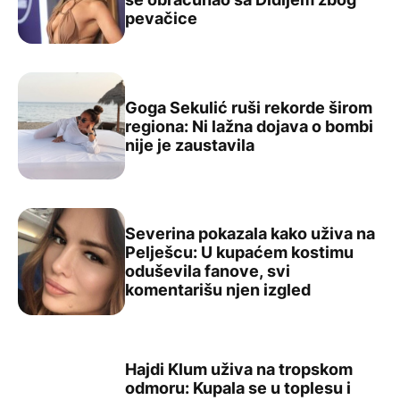
„Spavao je sa mojom ženom“: Prvi muž Dženifer Lopez t
pevačice
Goga Sekulić ruši rekorde širom
regiona: Ni lažna dojava o bombi
Goga Sekulić ruši rekorde širom regiona: Ni lažna dojava
nije je zaustavila
Severina pokazala kako uživa na
Pelješcu: U kupaćem kostimu
oduševila fanove, svi
Severina pokazala kako uživa na Pelješcu: U kupaćem ko
komentarišu njen izgled
Hajdi Klum uživa na tropskom
odmoru: Kupala se u toplesu i