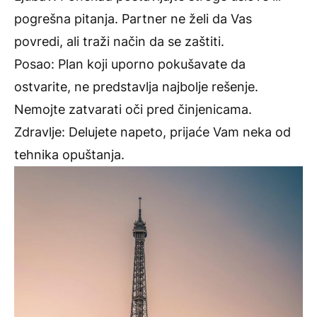
pogrešna pitanja. Partner ne želi da Vas
povredi, ali traži način da se zaštiti.
Posao: Plan koji uporno pokušavate da
ostvarite, ne predstavlja najbolje rešenje.
Nemojte zatvarati oči pred činjenicama.
Zdravlje: Delujete napeto, prijaće Vam neka od
tehnika opuštanja.