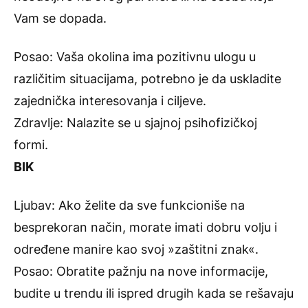
Vam se dopada.
Posao: Vaša okolina ima pozitivnu ulogu u
različitim situacijama, potrebno je da uskladite
zajednička interesovanja i ciljeve.
Zdravlje: Nalazite se u sjajnoj psihofizičkoj
formi.
BIK
Ljubav: Ako želite da sve funkcioniše na
besprekoran način, morate imati dobru volju i
određene manire kao svoj »zaštitni znak«.
Posao: Obratite pažnju na nove informacije,
budite u trendu ili ispred drugih kada se rešavaju