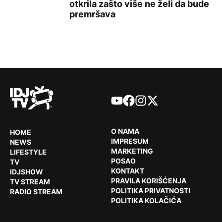
otkrila zašto više ne želi da bude
Hajdi Klum uživa na tropskom odmoru: Kupala se u toples
premršava
YouTube
Facebook
Instagram
X
O NAMA
HOME
IMPRESUM
NEWS
MARKETING
LIFESTYLE
POSAO
TV
KONTAKT
IDJSHOW
PRAVILA KORIŠĆENJA
TV STREAM
POLITIKA PRIVATNOSTI
RADIO STREAM
POLITIKA KOLAČIĆA