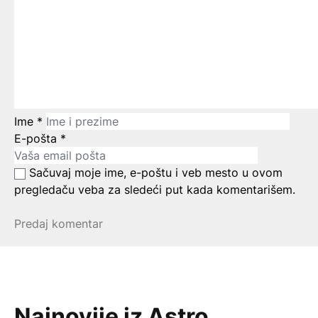
Ime
*
E-pošta
*
Sačuvaj moje ime, e-poštu i veb mesto u ovom
pregledaču veba za sledeći put kada komentarišem.
Najnovije iz Astro