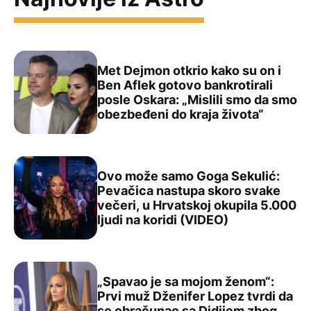
Met Dejmon otkrio kako su on i
Ben Aflek gotovo bankrotirali
posle Oskara: „Mislili smo da smo
Met Dejmon otkrio kako su on i Ben Aflek gotovo bankrot
obezbeđeni do kraja života“
Ovo može samo Goga Sekulić:
Pevačica nastupa skoro svake
večeri, u Hrvatskoj okupila 5.000
Ovo može samo Goga Sekulić: Pevačica nastupa skoro sva
ljudi na koridi (VIDEO)
„Spavao je sa mojom ženom“:
Prvi muž Dženifer Lopez tvrdi da
se obračunao sa Didijem zbog