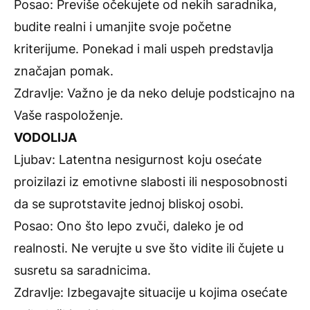
Posao: Previše očekujete od nekih saradnika,
budite realni i umanjite svoje početne
kriterijume. Ponekad i mali uspeh predstavlja
značajan pomak.
Zdravlje: Važno je da neko deluje podsticajno na
Vaše raspoloženje.
VODOLIJA
Ljubav: Latentna nesigurnost koju osećate
proizilazi iz emotivne slabosti ili nesposobnosti
da se suprotstavite jednoj bliskoj osobi.
Posao: Ono što lepo zvuči, daleko je od
realnosti. Ne verujte u sve što vidite ili čujete u
susretu sa saradnicima.
Zdravlje: Izbegavajte situacije u kojima osećate