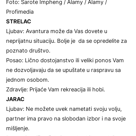
Foto: Sarote Impheng / Alamy / Alamy /
Profimedia
STRELAC
Ljubav: Avantura može da Vas dovete u
neprijatnu situaciju. Bolje je da se opredelite za
poznato društvo.
Posao: Lično dostojanstvo ili veliki ponos Vam
ne dozvoljavaju da se upuštate u raspravu sa
jednom osobom.
Zdravlje: Prijaće Vam rekreacija ili hobi.
JARAC
Ljubav: Ne možete uvek nametati svoju volju,
partner ima pravo na slobodan izbor i na svoje
mišljenje.