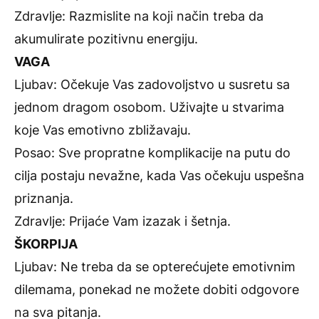
Zdravlje: Razmislite na koji način treba da
akumulirate pozitivnu energiju.
VAGA
Ljubav: Očekuje Vas zadovoljstvo u susretu sa
jednom dragom osobom. Uživajte u stvarima
koje Vas emotivno zbližavaju.
Posao: Sve propratne komplikacije na putu do
cilja postaju nevažne, kada Vas očekuju uspešna
priznanja.
Zdravlje: Prijaće Vam izazak i šetnja.
ŠKORPIJA
Ljubav: Ne treba da se opterećujete emotivnim
dilemama, ponekad ne možete dobiti odgovore
na sva pitanja.