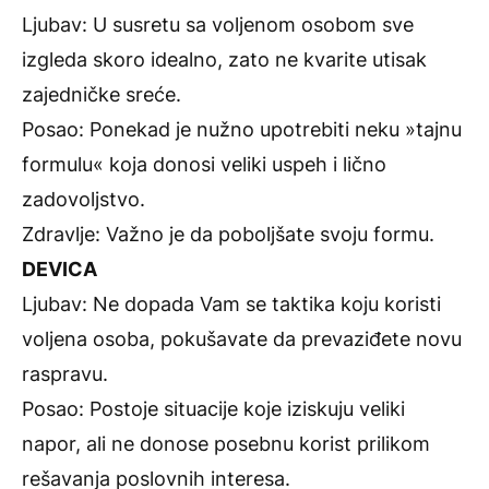
Ljubav: U susretu sa voljenom osobom sve
izgleda skoro idealno, zato ne kvarite utisak
zajedničke sreće.
Posao: Ponekad je nužno upotrebiti neku »tajnu
formulu« koja donosi veliki uspeh i lično
zadovoljstvo.
Zdravlje: Važno je da poboljšate svoju formu.
DEVICA
Ljubav: Ne dopada Vam se taktika koju koristi
voljena osoba, pokušavate da prevaziđete novu
raspravu.
Posao: Postoje situacije koje iziskuju veliki
napor, ali ne donose posebnu korist prilikom
rešavanja poslovnih interesa.