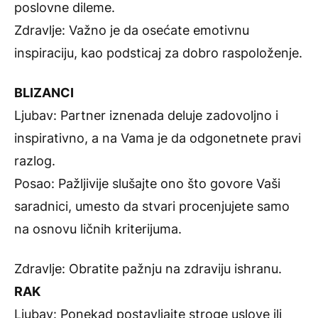
poslovne dileme.
Zdravlje: Važno je da osećate emotivnu
inspiraciju, kao podsticaj za dobro raspoloženje.
BLIZANCI
Ljubav: Partner iznenada deluje zadovoljno i
inspirativno, a na Vama je da odgonetnete pravi
razlog.
Posao: Pažljivije slušajte ono što govore Vaši
saradnici, umesto da stvari procenjujete samo
na osnovu ličnih kriterijuma.
Zdravlje: Obratite pažnju na zdraviju ishranu.
RAK
Ljubav: Ponekad postavljajte stroge uslove ili