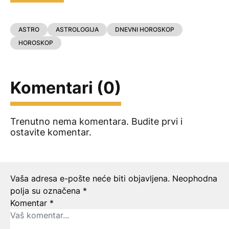
ASTRO
ASTROLOGIJA
DNEVNI HOROSKOP
HOROSKOP
Komentari (0)
Trenutno nema komentara. Budite prvi i
ostavite komentar.
Ostavite odgovor
Vaša adresa e-pošte neće biti objavljena.
Neophodna
polja su označena
*
Komentar
*