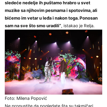
sledeće nedelje ih puštamo hrabro u svet
muzike sa njihovim pesmama i spotovima, ali
bićemo im vetar u leđa i nakon toga. Ponosan
sam na sve što smo uradili“
, istakao je Relja.
Foto: Milena Popović
Ne propustite da pogledate šta su takmičari