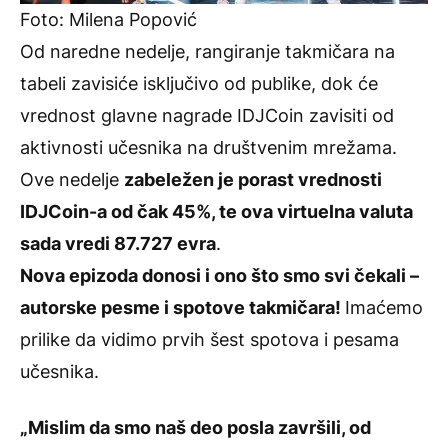
Foto: Milena Popović
Od naredne nedelje, rangiranje takmičara na
tabeli zavisiće isključivo od publike, dok će
vrednost glavne nagrade IDJCoin zavisiti od
aktivnosti učesnika na društvenim mrežama.
Ove nedelje
zabeležen je porast vrednosti
IDJCoin-a od čak 45%, te ova virtuelna valuta
sada vredi 87.727 evra
.
Nova epizoda donosi i ono što smo svi čekali –
autorske pesme i spotove takmičara!
Imaćemo
prilike da vidimo prvih šest spotova i pesama
učesnika.
„Mislim da smo naš deo posla završili, od