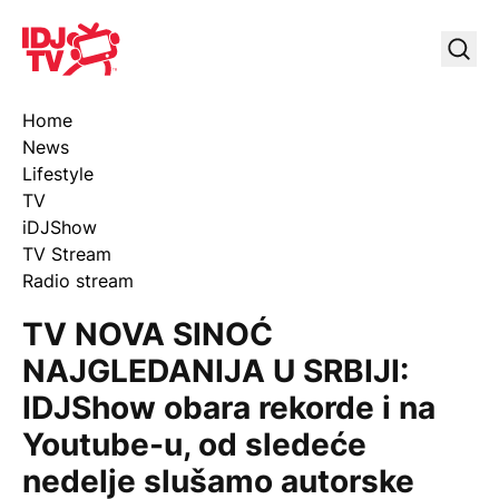
IDJ TV
Uklj
Home
News
Lifestyle
TV
iDJShow
TV Stream
Radio stream
TV NOVA SINOĆ
NAJGLEDANIJA U SRBIJI:
IDJShow obara rekorde i na
Youtube-u, od sledeće
nedelje slušamo autorske