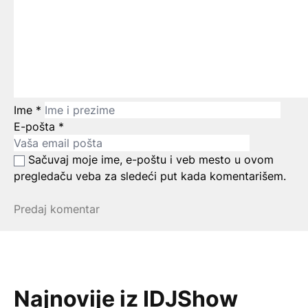
Ime
*
E-pošta
*
Sačuvaj moje ime, e-poštu i veb mesto u ovom
pregledaču veba za sledeći put kada komentarišem.
Najnovije iz IDJShow