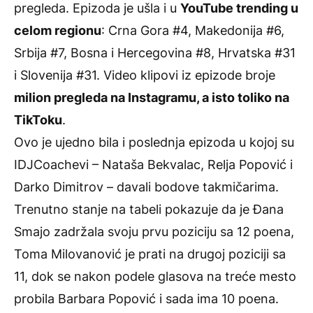
pregleda. Epizoda je ušla i u
YouTube trending u
celom regionu
: Crna Gora #4, Makedonija #6,
Srbija #7, Bosna i Hercegovina #8, Hrvatska #31
i Slovenija #31. Video klipovi iz epizode broje
milion pregleda na Instagramu, a isto toliko na
TikToku
.
Ovo je ujedno bila i poslednja epizoda u kojoj su
IDJCoachevi – Nataša Bekvalac, Relja Popović i
Darko Dimitrov – davali bodove takmičarima.
Trenutno stanje na tabeli pokazuje da je Đana
Smajo zadržala svoju prvu poziciju sa 12 poena,
Toma Milovanović je prati na drugoj poziciji sa
11, dok se nakon podele glasova na treće mesto
probila Barbara Popović i sada ima 10 poena.