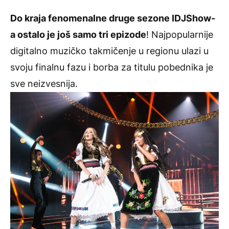
Do kraja fenomenalne druge sezone IDJShow-
a ostalo je još samo tri epizode
! Najpopularnije
digitalno muzičko takmičenje u regionu ulazi u
svoju finalnu fazu i borba za titulu pobednika je
sve neizvesnija.