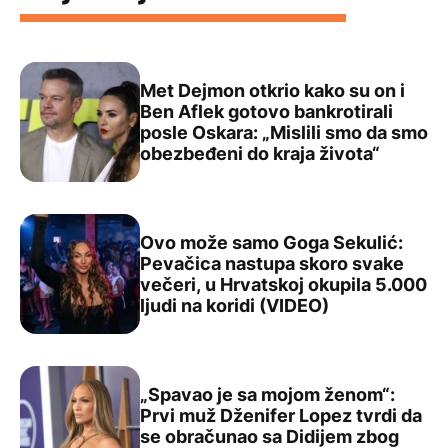
Met Dejmon otkrio kako su on i
Ben Aflek gotovo bankrotirali
posle Oskara: „Mislili smo da smo
Met Dejmon otkrio kako su on i Ben Aflek gotovo bankrot
obezbeđeni do kraja života“
Ovo može samo Goga Sekulić:
Pevačica nastupa skoro svake
večeri, u Hrvatskoj okupila 5.000
Ovo može samo Goga Sekulić: Pevačica nastupa skoro sva
ljudi na koridi (VIDEO)
„Spavao je sa mojom ženom“:
Prvi muž Dženifer Lopez tvrdi da
se obračunao sa Didijem zbog
„Spavao je sa mojom ženom“: Prvi muž Dženifer Lopez t