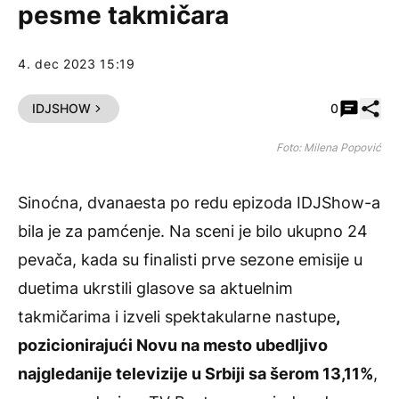
pesme takmičara
4. dec 2023 15:19
Pode
IDJSHOW
0
Foto: Milena Popović
Sinoćna, dvanaesta po redu epizoda IDJShow-a
bila je za pamćenje. Na sceni je bilo ukupno 24
pevača, kada su finalisti prve sezone emisije u
duetima ukrstili glasove sa aktuelnim
takmičarima i izveli spektakularne nastupe
,
pozicionirajući Novu na mesto ubedljivo
najgledanije televizije u Srbiji sa šerom 13,11%
,