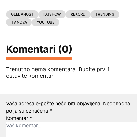
GLEDANOST
IDJSHOW
REKORD
TRENDING
TV NOVA
YOUTUBE
Komentari (0)
Trenutno nema komentara. Budite prvi i
ostavite komentar.
Ostavite odgovor
Vaša adresa e-pošte neće biti objavljena.
Neophodna
polja su označena
*
Komentar
*