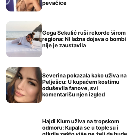
pevačice
Goga Sekulić ruši rekorde širom
regiona: Ni lažna dojava o bombi
Goga Sekulić ruši rekorde širom regiona: Ni lažna dojava
nije je zaustavila
Severina pokazala kako uživa na
Pelješcu: U kupaćem kostimu
oduševila fanove, svi
Severina pokazala kako uživa na Pelješcu: U kupaćem ko
komentarišu njen izgled
Hajdi Klum uživa na tropskom
odmoru: Kupala se u toplesu i
otkrila zašto više ne želi da bude
Hajdi Klum uživa na tropskom odmoru: Kupala se u toples