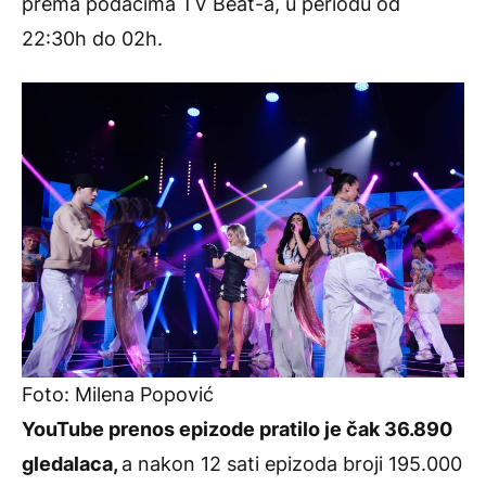
prema podacima TV Beat-a, u periodu od
22:30h do 02h.
Foto: Milena Popović
YouTube prenos epizode pratilo je čak 36.890
gledalaca,
a nakon 12 sati epizoda broji 195.000