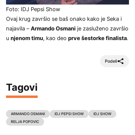
Foto: IDJ Pepsi Show
Ovaj krug završio se baš onako kako je Seka i
najavila –
Armando Osmani
je zasluženo završio
u
njenom timu
, kao deo
prve šestorke finalista
.
Podeli
Tagovi
ARMANDO OSMANI
IDJ PEPSI SHOW
IDJ SHOW
RELJA POPOVIC