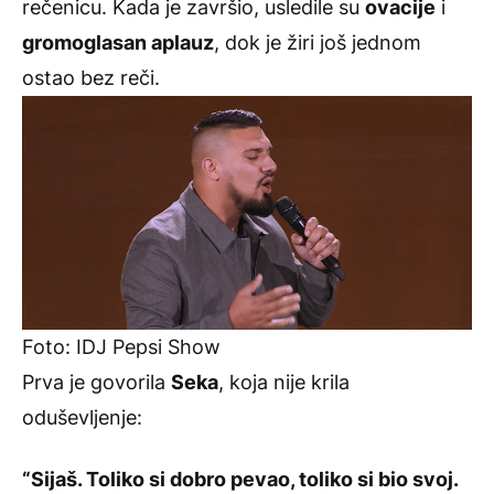
rečenicu. Kada je završio, usledile su
ovacije
i
gromoglasan aplauz
, dok je žiri još jednom
ostao bez reči.
Foto: IDJ Pepsi Show
Prva je govorila
Seka
, koja nije krila
oduševljenje:
“Sijaš. Toliko si dobro pevao, toliko si bio svoj.