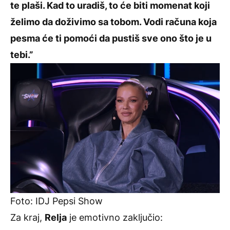
te plaši. Kad to uradiš, to će biti momenat koji
želimo da doživimo sa tobom. Vodi računa koja
pesma će ti pomoći da pustiš sve ono što je u
tebi.”
Foto: IDJ Pepsi Show
Za kraj,
Relja
je emotivno zaključio: