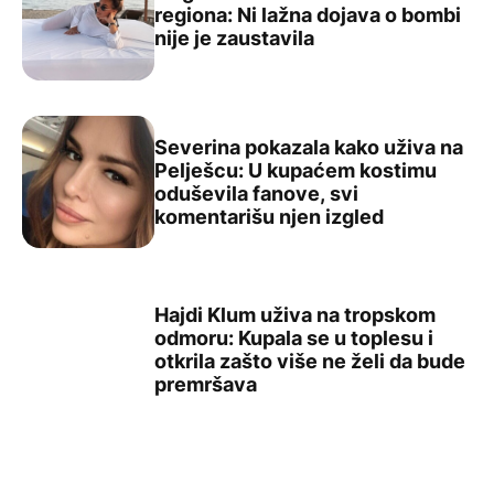
regiona: Ni lažna dojava o bombi
Goga Sekulić ruši rekorde širom regiona: Ni lažna dojava
nije je zaustavila
Severina pokazala kako uživa na
Pelješcu: U kupaćem kostimu
oduševila fanove, svi
Severina pokazala kako uživa na Pelješcu: U kupaćem ko
komentarišu njen izgled
Hajdi Klum uživa na tropskom
odmoru: Kupala se u toplesu i
otkrila zašto više ne želi da bude
Hajdi Klum uživa na tropskom odmoru: Kupala se u toples
premršava