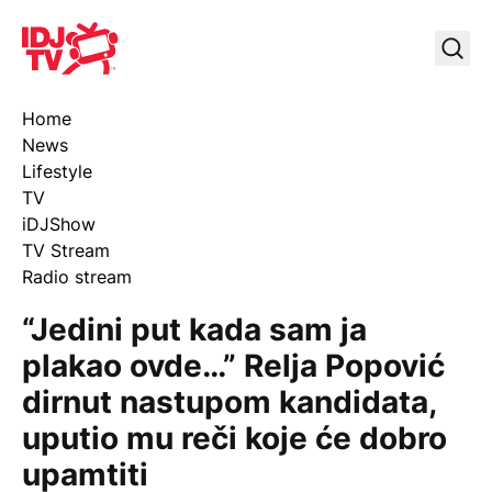
IDJ TV
Uklj
Home
News
Lifestyle
TV
iDJShow
TV Stream
Radio stream
“Jedini put kada sam ja
plakao ovde…” Relja Popović
dirnut nastupom kandidata,
uputio mu reči koje će dobro
upamtiti