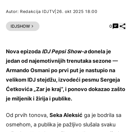
Autor:
Redakcija IDJTV
|
26. okt 2025 18:00
Pode
IDJSHOW
0
Nova epizoda
IDJ Pepsi Show
-a
donela je
jedan od najemotivnijih trenutaka sezone —
Armando Osmani po prvi put je nastupio na
velikom IDJ stejdžu, izvodeći pesmu Sergeja
Ćetkovića „Zar je kraj“, i ponovo dokazao zašto
je miljenik i žirija i publike.
Od prvih tonova,
Seka Aleksić
ga je bodrila sa
osmehom, a publika je pažljivo slušala svaku