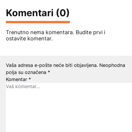
Komentari (0)
Trenutno nema komentara. Budite prvi i
ostavite komentar.
Ostavite odgovor
Vaša adresa e-pošte neće biti objavljena.
Neophodna
polja su označena
*
Komentar
*