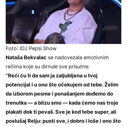
Foto: IDJ Pepsi Show
Nataša Bekvalac
se nadovezala emotivnim
rečima koje su dirnule sve prisutne:
“Reći ću ti da sam ja zaljubljena u tvoj
potencijal i u ono što očekujem od tebe. Želim
da izborom pesme i ponašanjem dođemo do
trenutka — a blizu smo — kada ćemo nas troje
plakati dok ti pevaš. Sve je kod tebe super, ali
poslušaj Relju: pusti sve, i dobro i loše i ono što