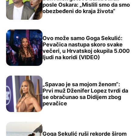
posle Oskara: „Mislili smo da smo
Met Dejmon otkrio kako su on i Ben Aflek gotovo bankrot
obezbeđeni do kraja života“
Ovo može samo Goga Sekulić:
Pevačica nastupa skoro svake
večeri, u Hrvatskoj okupila 5.000
Ovo može samo Goga Sekulić: Pevačica nastupa skoro sva
ljudi na koridi (VIDEO)
„Spavao je sa mojom ženom“:
Prvi muž Dženifer Lopez tvrdi da
se obračunao sa Didijem zbog
„Spavao je sa mojom ženom“: Prvi muž Dženifer Lopez t
pevačice
Goga Sekulić ruši rekorde širom