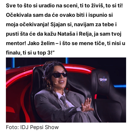
Sve to što si uradio na sceni, ti to živiš, to si ti!
Očekivala sam da će ovako biti i ispunio si
moja očekivanja! Sjajan si, navijam za tebe i
pusti šta će da kažu Nataša i Relja, ja sam tvoj
mentor! Jako želim – i što se mene tiče, ti nisi u
finalu, ti si u top 3!”
Foto: IDJ Pepsi Show