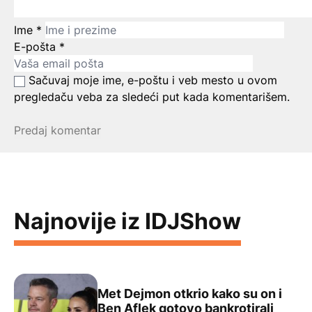
Ime
*
E-pošta
*
Sačuvaj moje ime, e-poštu i veb mesto u ovom
pregledaču veba za sledeći put kada komentarišem.
Najnovije iz IDJShow
Met Dejmon otkrio kako su on i
Ben Aflek gotovo bankrotirali