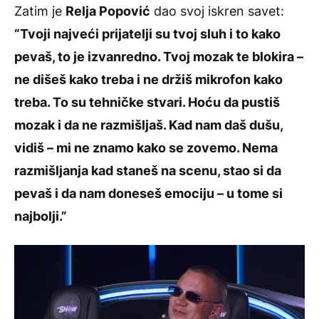
Zatim je
Relja Popović
dao svoj iskren savet:
“Tvoji najveći prijatelji su tvoj sluh i to kako
pevaš, to je izvanredno. Tvoj mozak te blokira –
ne dišeš kako treba i ne držiš mikrofon kako
treba. To su tehničke stvari. Hoću da pustiš
mozak i da ne razmišljaš. Kad nam daš dušu,
vidiš – mi ne znamo kako se zovemo. Nema
razmišljanja kad staneš na scenu, stao si da
pevaš i da nam doneseš emociju – u tome si
najbolji.”