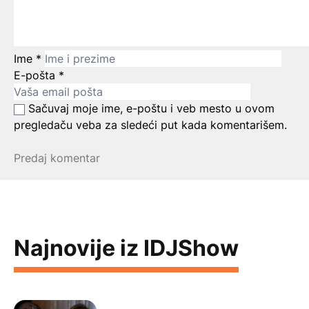
Ime
*
E-pošta
*
Sačuvaj moje ime, e-poštu i veb mesto u ovom
pregledaču veba za sledeći put kada komentarišem.
Najnovije iz IDJShow