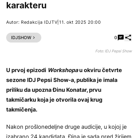
karakteru
Autor:
Redakcija IDJTV
|
11. okt 2025 20:00
Pode
IDJSHOW
0
Foto: IDJ Pepsi Show
U prvoj epizodi
Workshopa
u okviru četvrte
sezone
IDJ Pepsi Show
-a, publika je imala
priliku da upozna Đinu Konatar, prvu
takmičarku koja je otvorila ovaj krug
takmičenja.
Nakon prošlonedeljne druge audicije, u kojoj je
izabrano 24 kandidata, Đina je sada pred žirijem