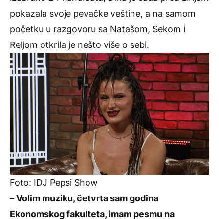
pokazala svoje pevačke veštine, a na samom
početku u razgovoru sa Natašom, Sekom i
Reljom otkrila je nešto više o sebi.
Foto: IDJ Pepsi Show
–
Volim muziku, četvrta sam godina
Ekonomskog fakulteta, imam pesmu na