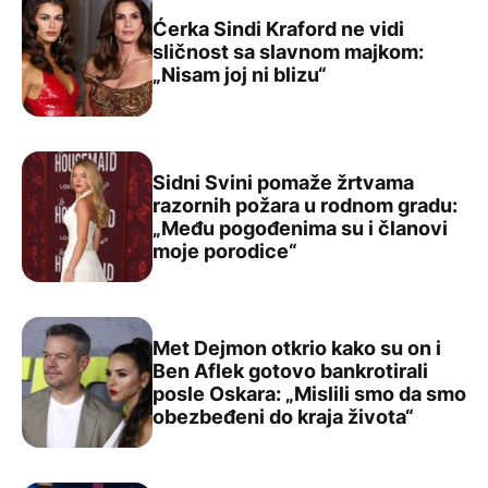
Ćerka Sindi Kraford ne vidi
sličnost sa slavnom majkom:
Ćerka Sindi Kraford ne vidi sličnost sa slavnom majkom: „
„Nisam joj ni blizu“
Sidni Svini pomaže žrtvama
razornih požara u rodnom gradu:
„Među pogođenima su i članovi
Sidni Svini pomaže žrtvama razornih požara u rodnom g
moje porodice“
Met Dejmon otkrio kako su on i
Ben Aflek gotovo bankrotirali
posle Oskara: „Mislili smo da smo
Met Dejmon otkrio kako su on i Ben Aflek gotovo bankrot
obezbeđeni do kraja života“