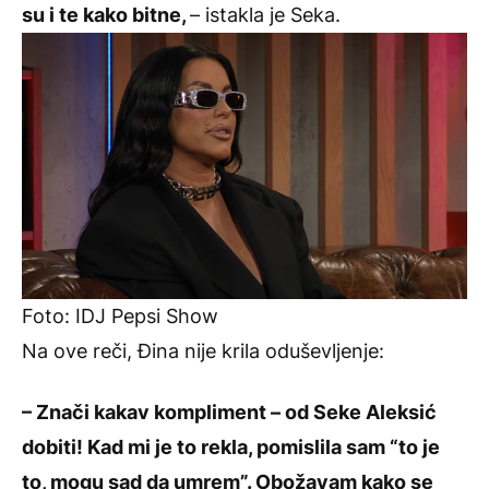
su i te kako bitne,
– istakla je Seka.
Foto: IDJ Pepsi Show
Na ove reči, Đina nije krila oduševljenje:
– Znači kakav kompliment – od Seke Aleksić
dobiti! Kad mi je to rekla, pomislila sam “to je
to, mogu sad da umrem”. Obožavam kako se