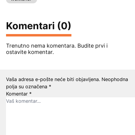
Komentari (0)
Trenutno nema komentara. Budite prvi i
ostavite komentar.
Ostavite odgovor
Vaša adresa e-pošte neće biti objavljena.
Neophodna
polja su označena
*
Komentar
*