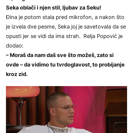
Seka oblači i njen stil, ljubav za Seku!
Đina je potom stala pred mikrofon, a nakon što
je izvela dve pesme, Seka joj je savetovala da se
opusti jer se vidi da ima strah. Relja Popović je
dodao:
– Moraš da nam daš sve što možeš, zato si
ovde – da vidimo tu tvrdoglavost, to probijanje
kroz zid.