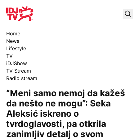
IDJ TV
Uklj
Home
News
Lifestyle
TV
iDJShow
TV Stream
Radio stream
“Meni samo nemoj da kažeš
da nešto ne mogu”: Seka
Aleksić iskreno o
tvrdoglavosti, pa otkrila
zanimljiv detalj o svom