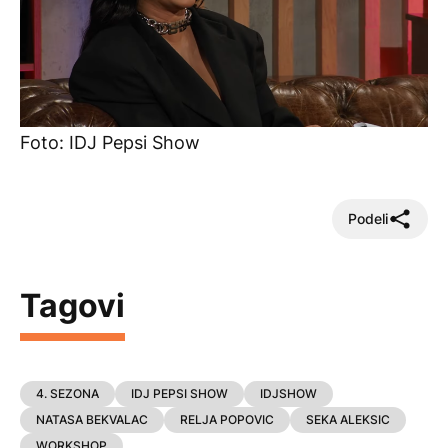
Foto: IDJ Pepsi Show
Podeli
Tagovi
4. SEZONA
IDJ PEPSI SHOW
IDJSHOW
NATASA BEKVALAC
RELJA POPOVIC
SEKA ALEKSIC
WORKSHOP