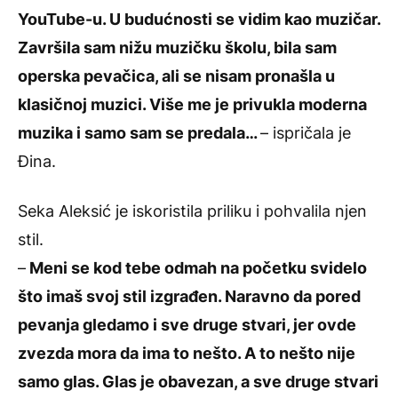
YouTube-u. U budućnosti se vidim kao muzičar.
Završila sam nižu muzičku školu, bila sam
operska pevačica, ali se nisam pronašla u
klasičnoj muzici. Više me je privukla moderna
muzika i samo sam se predala…
– ispričala je
Đina.
Seka Aleksić
je iskoristila priliku i pohvalila njen
stil.
–
Meni se kod tebe odmah na početku svidelo
što imaš svoj stil izgrađen. Naravno da pored
pevanja gledamo i sve druge stvari, jer ovde
zvezda mora da ima to nešto. A to nešto nije
samo glas. Glas je obavezan, a sve druge stvari