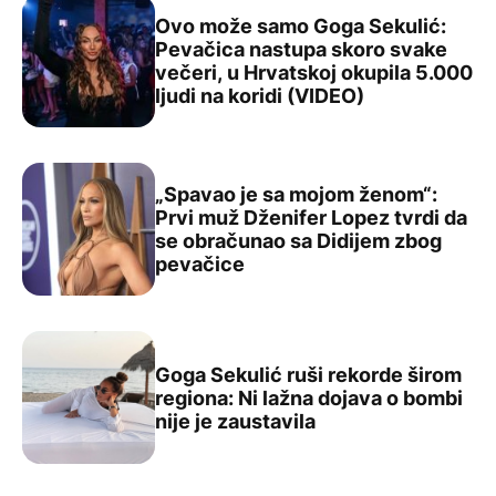
Ovo može samo Goga Sekulić:
Pevačica nastupa skoro svake
večeri, u Hrvatskoj okupila 5.000
Ovo može samo Goga Sekulić: Pevačica nastupa skoro sva
ljudi na koridi (VIDEO)
„Spavao je sa mojom ženom“:
Prvi muž Dženifer Lopez tvrdi da
se obračunao sa Didijem zbog
„Spavao je sa mojom ženom“: Prvi muž Dženifer Lopez t
pevačice
Goga Sekulić ruši rekorde širom
regiona: Ni lažna dojava o bombi
Goga Sekulić ruši rekorde širom regiona: Ni lažna dojava
nije je zaustavila