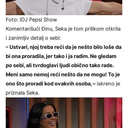
Foto: IDJ Pepsi Show
Komentarišući Đinu, Seka je tom prilikom otkrila
i zanimljiv detalj o sebi:
– Ustvari, njoj treba reći da je nešto bilo loše da
bi ona proradila, jer tako i ja radim. Ne gledam
po sebi, ali tvrdoglavi ljudi obično tako rade.
Meni samo nemoj reći nešto da ne mogu! To je
ono što proradi kod ovakvih osoba, –
iskreno je
priznala Seka.