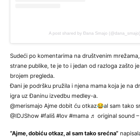
A post shared by Đana Smajo (@dana_smajo
Sudeći po komentarima na društvenim mrežama, on
strane publike, te je to i jedan od razloga zašto 
brojem pregleda.
Đani je podršku pružila i njena mama koja je na d
igra uz Đaninu izvedbu medley-a.
@merismajo
Ajme dobit ću otkaz😂al sam tako 
@IDJShow
#fališ
#lov
#mama
♬ original sound 
“Ajme, dobiću otkaz, al sam tako srećna“
napisal