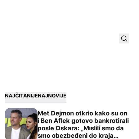
Uključ
NAJČITANIJE
NAJNOVIJE
Met Dejmon otkrio kako su on
i Ben Aflek gotovo bankrotirali
posle Oskara: „Mislili smo da
Met Dejmon otkrio kako su on i Ben Aflek gotovo bankrot
smo obezbeđeni do kraja