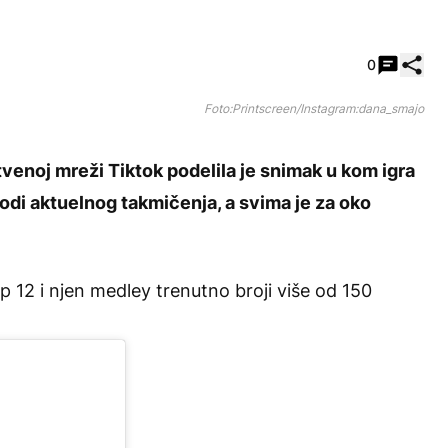
Pode
0
Foto:Printscreen/Instagram:dana_smajo
noj mreži Tiktok podelila je snimak u kom igra
zodi aktuelnog takmičenja, a svima je za oko
p 12 i njen medley trenutno broji više od 150