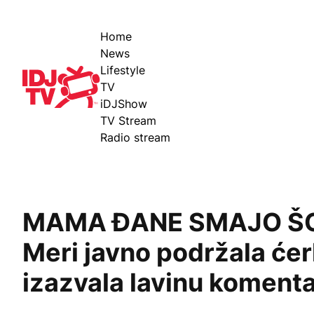
Home
News
Lifestyle
IDJ TV
TV
iDJShow
TV Stream
Radio stream
MAMA ĐANE SMAJO ŠO
Meri javno podržala ćer
izazvala lavinu koment