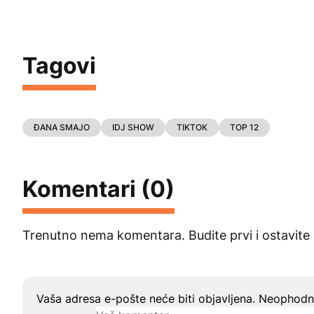
Tagovi
ĐANA SMAJO
IDJ SHOW
TIKTOK
TOP 12
Komentari (0)
Trenutno nema komentara. Budite prvi i ostavite
Ostavite odgovor
Vaša adresa e-pošte neće biti objavljena.
Neophodna