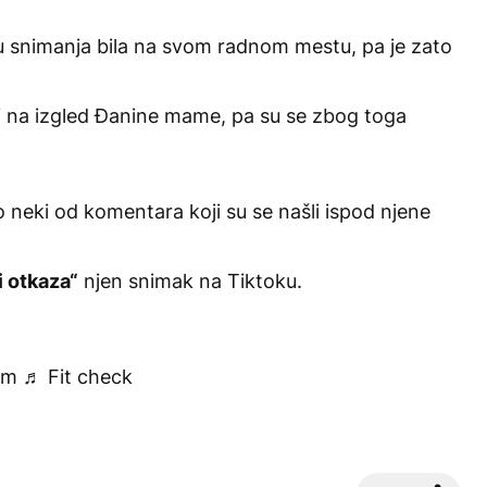
ku snimanja bila na svom radnom mestu, pa je zato
ni na izgled Đanine mame, pa su se zbog toga
neki od komentara koji su se našli ispod njene
i otkaza“
njen snimak na Tiktoku.
om
♬ Fit check