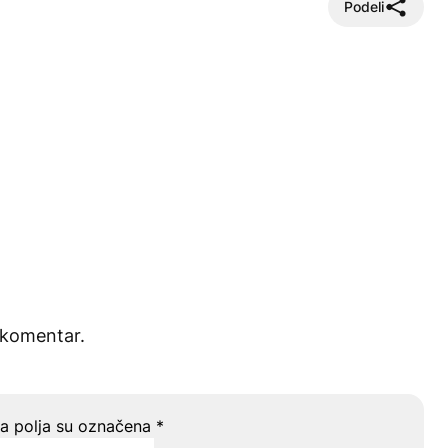
Podeli
 komentar.
 polja su označena
*