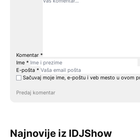
Komentar
*
Ime
*
E-pošta
*
Sačuvaj moje ime, e-poštu i veb mesto u ovom p
Najnovije iz IDJShow