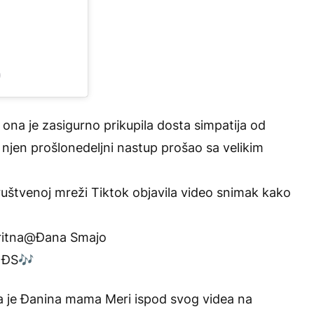
)
a je zasigurno prikupila dosta simpatija od
je njen prošlonedeljni nastup prošao sa velikim
ruštvenoj mreži Tiktok objavila video snimak kako
sritna@Đana Smajo
– ĐS🎶
a je Đanina mama Meri ispod svog videa na