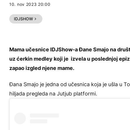
10. nov 2023 20:00
IDJSHOW
Mama učesnice IDJShow-a Đane Smajo na društve
uz ćerkin medley koji je izvela u poslednjoj epi
zapao izgled njene mame.
Đana Smajo
je jedna od učesnica koja je ušla u To
hiljada pregleda na Jutjub platformi.