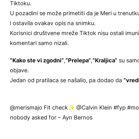
Tiktoku.
U pozadini se može primetiti da je Meri u trenut
i ostavila ovakav opis na snimku.
Korisnici društvene mreže Tiktok nisu ostali imu
komentari samo nizali.
“Kako ste vi zgodni“
,
“Prelepa“
,
“Kraljica“
su samo 
objave.
Jedan od pratilaca se našalio, pa dodao da
“vred
@merismajo
Fit check✨ @Calvin Klein
#fyp
#m
nobody asked for – Ayn Bernos