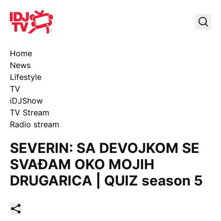
IDJ TV
Uklj
Home
News
Lifestyle
TV
iDJShow
TV Stream
Radio stream
SEVERIN: SA DEVOJKOM SE
SVAĐAM OKO MOJIH
DRUGARICA | QUIZ season 5
Podeli ovaj članak