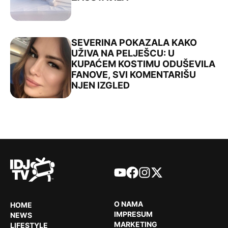
SEVERINA POKAZALA KAKO
UŽIVA NA PELJEŠCU: U
KUPAĆEM KOSTIMU ODUŠEVILA
FANOVE, SVI KOMENTARIŠU
NJEN IZGLED
YouTube
Facebook
Instagram
X
O NAMA
HOME
IMPRESUM
NEWS
MARKETING
LIFESTYLE