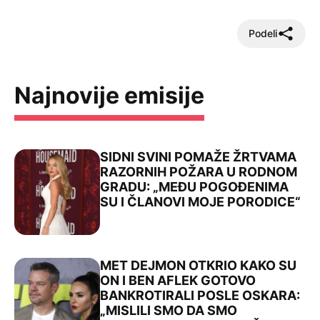
Podeli
Najnovije emisije
SIDNI SVINI POMAŽE ŽRTVAMA
RAZORNIH POŽARA U RODNOM
GRADU: „MEĐU POGOĐENIMA
SU I ČLANOVI MOJE PORODICE“
MET DEJMON OTKRIO KAKO SU
ON I BEN AFLEK GOTOVO
BANKROTIRALI POSLE OSKARA:
„MISLILI SMO DA SMO