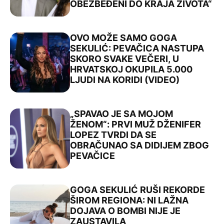
OBEZBEĐENI DO KRAJA ŽIVOTA“
OVO MOŽE SAMO GOGA
SEKULIĆ: PEVAČICA NASTUPA
SKORO SVAKE VEČERI, U
HRVATSKOJ OKUPILA 5.000
LJUDI NA KORIDI (VIDEO)
„SPAVAO JE SA MOJOM
ŽENOM“: PRVI MUŽ DŽENIFER
LOPEZ TVRDI DA SE
OBRAČUNAO SA DIDIJEM ZBOG
PEVAČICE
GOGA SEKULIĆ RUŠI REKORDE
ŠIROM REGIONA: NI LAŽNA
DOJAVA O BOMBI NIJE JE
ZAUSTAVILA