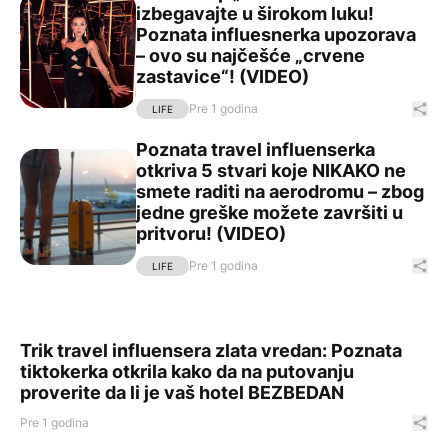
Ovakav tip „zavodnika“ izbegavajte u širokom luku! Poz
izbegavajte u širokom luku!
Poznata influesnerka upozorava
– ovo su najčešće „crvene
zastavice“! (VIDEO)
Pre 1 godina
Pod
LIFE
Poznata travel influenserka
Poznata travel influenserka otkriva 5 stvari koje NIKAK
otkriva 5 stvari koje NIKAKO ne
smete raditi na aerodromu – zbog
jedne greške možete završiti u
pritvoru! (VIDEO)
Pre 1 godina
Pod
LIFE
Trik travel influensera zlata vredan: Poznata tiktokerka
Trik travel influensera zlata vredan: Poznata
tiktokerka otkrila kako da na putovanju
proverite da li je vaš hotel BEZBEDAN
Pre 1 godina
Pod