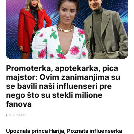
Promoterka, apotekarka, pica
majstor: Ovim zanimanjima su
se bavili naši influenseri pre
nego što su stekli milione
fanova
Pre 7 meseci
INFLUENCE
LIFE
Promoterka, apotekarka, pica majstor: Ovim zanimanjima s
Upoznala princa Harija, pa bila deo tima Lane Del Rej: N
Poznata influenserka isprobal
Upoznala princa Harija,
Poznata influenserka