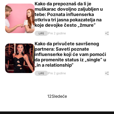
Kako da prepoznaš da li je
Kako da prepoznaš da li je muškarac dovoljno zaljubljen 
muškarac dovoljno zaljubljen u
tebe: Poznata influenserka
otkriva tri jasna pokazatelja na
koje devojke često „žmure“
Pre 2 godine
Pod
LIFE
Kako da privučete savršenog
Kako da privučete savršenog partnera: Saveti poznate inf
partnera: Saveti poznate
influenserke koji će vam pomoći
da promenite status iz „single“ u
„in a relationship“
Pre 2 godine
Pod
LIFE
Paginacija
1
2
Sledeće
članaka