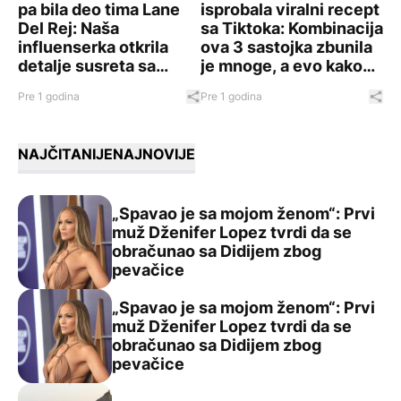
pa bila deo tima Lane
isprobala viralni recept
Del Rej: Naša
sa Tiktoka: Kombinacija
influenserka otkrila
ova 3 sastojka zbunila
detalje susreta sa
je mnoge, a evo kako
svetskim zvezdama
da napravite smoothie
Pre 1 godina
Pre 1 godina
Podeli ovaj članak
Pod
koji je zaludeo internet
NAJČITANIJE
NAJNOVIJE
„Spavao je sa mojom ženom“: Prvi
muž Dženifer Lopez tvrdi da se
obračunao sa Didijem zbog
„Spavao je sa mojom ženom“: Prvi muž Dženifer Lopez t
pevačice
„Spavao je sa mojom ženom“: Prvi
muž Dženifer Lopez tvrdi da se
obračunao sa Didijem zbog
„Spavao je sa mojom ženom“: Prvi muž Dženifer Lopez t
pevačice