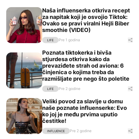
Naša influenserka otkriva recept
Naša influenserka otkriva recept za napitak koji je osvoj
za napitak koji je osvojio Tiktok:
Ovako se pravi viralni Hejli Biber
smoothie (VIDEO)
Pre 1 godina
Pod
LIFE
Poznata tiktokerka i bivša
Poznata tiktokerka i bivša stjurdesa otkriva kako da pre
stjurdesa otkriva kako da
prevaziđete strah od aviona: 6
činjenica o kojima treba da
razmišljate pre nego što poletite
Pre 2 godine
Pod
LIFE
Veliki povod za slavlje u domu
Veliki povod za slavlje u domu naše poznate influenserke
naše poznate influenserke: Evo
ko joj je među prvima uputio
čestitke!
Pre 2 godine
Pod
INFLUENCE