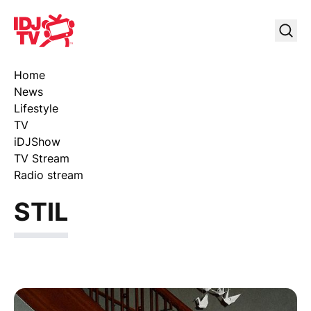
IDJ TV
Uklj
Home
News
Lifestyle
TV
iDJShow
TV Stream
Radio stream
STIL