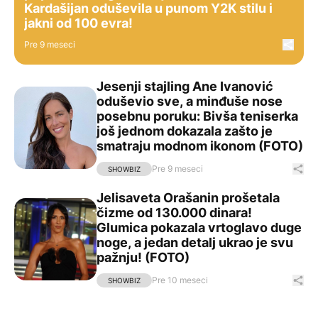
Kardašijan oduševila u punom Y2K stilu i
jakni od 100 evra!
Pre 9 meseci
Podel
Jesenji stajling Ane Ivanović
Jesenji stajling Ane Ivanović oduševio sve, a minđuše
oduševio sve, a minđuše nose
posebnu poruku: Bivša teniserka
još jednom dokazala zašto je
smatraju modnom ikonom (FOTO)
Pre 9 meseci
Pod
SHOWBIZ
Jelisaveta Orašanin prošetala
Jelisaveta Orašanin prošetala čizme od 130.000 dinara! 
čizme od 130.000 dinara!
Glumica pokazala vrtoglavo duge
noge, a jedan detalj ukrao je svu
pažnju! (FOTO)
Pre 10 meseci
Pod
SHOWBIZ