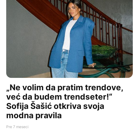
„Ne volim da pratim trendove,
već da budem trendseter!“
Sofija Šašić otkriva svoja
modna pravila
Pre 7 meseci
INFLUENCE
FASHION
„Ne volim da pratim trendove, već da budem trendseter!“