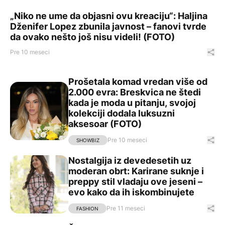
„Niko ne ume da objasni ovu kreaciju“: Haljina Dženifer 
„Niko ne ume da objasni ovu kreaciju“: Haljina
Dženifer Lopez zbunila javnost – fanovi tvrde
da ovako nešto još nisu videli! (FOTO)
Pre 10 meseci
Pod
Prošetala komad vredan više od
Prošetala komad vredan više od 2.000 evra: Breskvica ne
2.000 evra: Breskvica ne štedi
kada je moda u pitanju, svojoj
kolekciji dodala luksuzni
aksesoar (FOTO)
Pre 10 meseci
Pod
SHOWBIZ
Nostalgija iz devedesetih uz
Nostalgija iz devedesetih uz moderan obrt: Karirane sukn
moderan obrt: Karirane suknje i
preppy stil vladaju ove jeseni –
evo kako da ih iskombinujete
Pre 11 meseci
Pod
FASHION