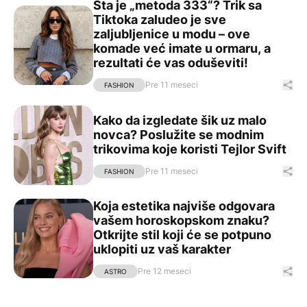
Šta je „metoda 333“? Trik sa
Šta je „metoda 333“? Trik sa Tiktoka zaludeo je sve zalj
Tiktoka zaludeo je sve
zaljubljenice u modu – ove
komade već imate u ormaru, a
rezultati će vas oduševiti!
Pre 11 meseci
Pod
FASHION
Kako da izgledate šik uz malo novca? Poslužite se modnim
Kako da izgledate šik uz malo
novca? Poslužite se modnim
trikovima koje koristi Tejlor Svift
Pre 11 meseci
Pod
FASHION
Koja estetika najviše odgovara
Koja estetika najviše odgovara vašem horoskopskom znaku
vašem horoskopskom znaku?
Otkrijte stil koji će se potpuno
uklopiti uz vaš karakter
Pre 12 meseci
Pod
ASTRO