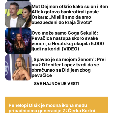
Met Dejmon otkrio kako su on i Ben
Aflek gotovo bankrotirali posle
Oskara: „Mislili smo da smo
Met Dejmon otkrio kako su on i Ben Aflek gotovo bankrot
obezbeđeni do kraja života“
Ovo može samo Goga Sekulić:
Pevačica nastupa skoro svake
večeri, u Hrvatskoj okupila 5.000
Ovo može samo Goga Sekulić: Pevačica nastupa skoro sva
ljudi na koridi (VIDEO)
„Spavao je sa mojom ženom“: Prvi
muž Dženifer Lopez tvrdi da se
obračunao sa Didijem zbog
„Spavao je sa mojom ženom“: Prvi muž Dženifer Lopez t
pevačice
SVE NAJNOVIJE VESTI
FASHION
Penelopi Disik je modna ikona među pripadnicima generac
Penelopi Disik je modna ikona među
pripadnicima generacije Z: Ćerka Kortni