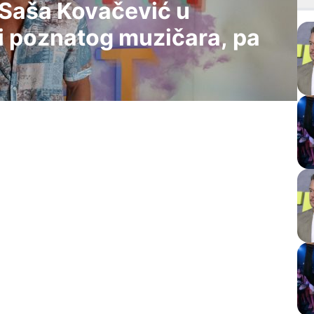
: Saša Kovačević u
i poznatog muzičara, pa
Met
u ugostio svetski poznatog muzičara, pa otkrio sve detalje
Ovo
Met
Ovo