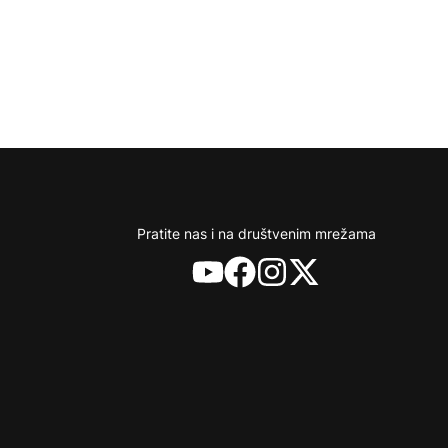
Pratite nas i na društvenim mrežama
YouTube
Facebook
Instagram
X