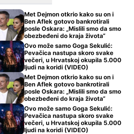
Met Dejmon otkrio kako su on i
Ben Aflek gotovo bankrotirali
posle Oskara: „Mislili smo da smo
 Dejmon otkrio kako su on i Ben Aflek gotovo bankrotirali 
obezbeđeni do kraja života“
Ovo može samo Goga Sekulić:
Pevačica nastupa skoro svake
večeri, u Hrvatskoj okupila 5.000
 može samo Goga Sekulić: Pevačica nastupa skoro svake več
ljudi na koridi (VIDEO)
Met Dejmon otkrio kako su on i
Ben Aflek gotovo bankrotirali
posle Oskara: „Mislili smo da smo
 Dejmon otkrio kako su on i Ben Aflek gotovo bankrotirali 
obezbeđeni do kraja života“
Ovo može samo Goga Sekulić:
Pevačica nastupa skoro svake
večeri, u Hrvatskoj okupila 5.000
 može samo Goga Sekulić: Pevačica nastupa skoro svake več
ljudi na koridi (VIDEO)