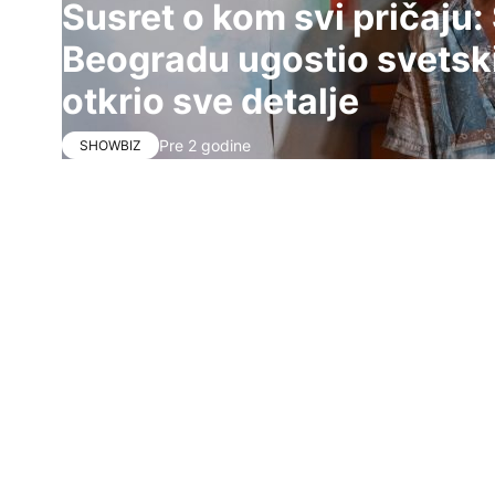
Susret o kom svi pričaju
Beogradu ugostio svetsk
otkrio sve detalje
Pre 2 godine
SHOWBIZ
Susret o kom svi pričaju: Saša Kovačević u Beograd