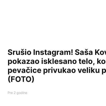
SHOWBIZ
Srušio Instagram! Saša Kovačević pokazao isklesano t
Srušio Instagram! Saša Ko
pokazao isklesano telo, k
pevačice privukao veliku 
(FOTO)
Pre 2 godine
SHOWBIZ