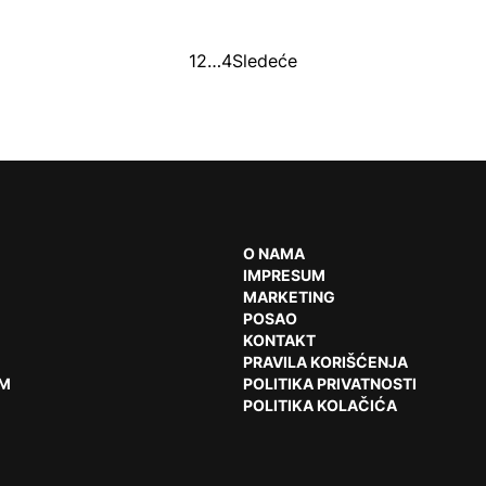
1
2
…
4
Sledeće
O NAMA
IMPRESUM
MARKETING
POSAO
KONTAKT
PRAVILA KORIŠĆENJA
AM
POLITIKA PRIVATNOSTI
POLITIKA KOLAČIĆA