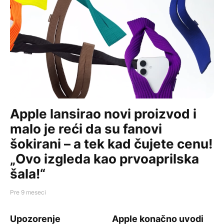
Apple lansirao novi proizvod i
malo je reći da su fanovi
šokirani – a tek kad čujete cenu!
„Ovo izgleda kao prvoaprilska
šala!“
Pre 9 meseci
HI-TECH
HI-TECH
Apple lansirao novi proizvod i malo je reći da su fanovi 
Upozorenje korisnicima iPhone-a: Pet stvari koje morate 
Apple konačno uvodi veliku pr
Upozorenje
Apple konačno uvodi