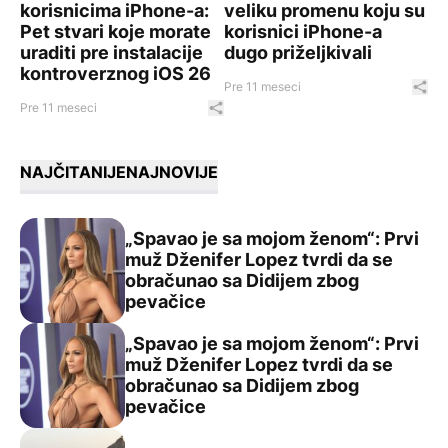
korisnicima iPhone-a:
veliku promenu koju su
Pet stvari koje morate
korisnici iPhone-a
uraditi pre instalacije
dugo priželjkivali
kontroverznog iOS 26
Pre 11 meseci
Pod
Pre 11 meseci
Podeli ovaj članak
NAJČITANIJE
NAJNOVIJE
„Spavao je sa mojom ženom“: Prvi
muž Dženifer Lopez tvrdi da se
obračunao sa Didijem zbog
„Spavao je sa mojom ženom“: Prvi muž Dženifer Lopez t
pevačice
„Spavao je sa mojom ženom“: Prvi
muž Dženifer Lopez tvrdi da se
obračunao sa Didijem zbog
„Spavao je sa mojom ženom“: Prvi muž Dženifer Lopez t
pevačice