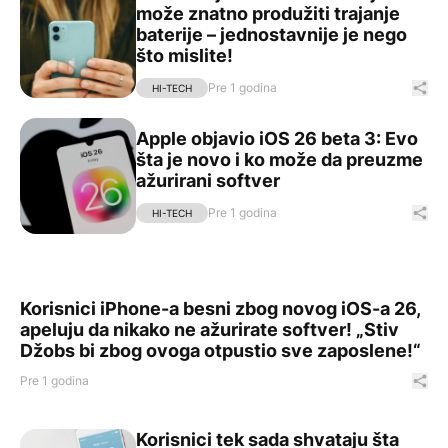
može znatno produžiti trajanje
baterije – jednostavnije je nego
što mislite!
Pre 1 godina
Pod
HI-TECH
Apple objavio iOS 26 beta 3: Evo šta je novo i ko može 
Apple objavio iOS 26 beta 3: Evo
šta je novo i ko može da preuzme
ažurirani softver
Pre 1 godina
Pod
HI-TECH
Korisnici iPhone-a besni zbog novog iOS-a 26, apeluju d
Korisnici iPhone-a besni zbog novog iOS-a 26,
apeluju da nikako ne ažurirate softver! „Stiv
Džobs bi zbog ovoga otpustio sve zaposlene!“
Pre 1 godina
Pod
Korisnici tek sada shvataju šta
Korisnici tek sada shvataju šta zapravo znači procenat 