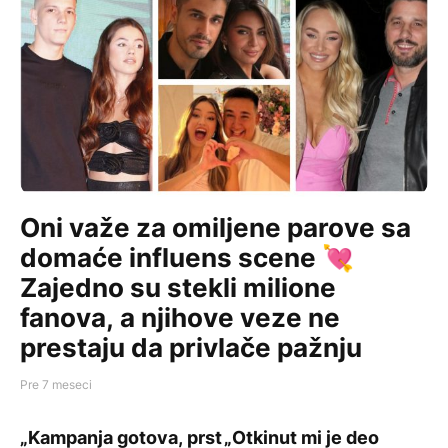
Oni važe za omiljene parove sa
domaće influens scene 💘
Zajedno su stekli milione
fanova, a njihove veze ne
prestaju da privlače pažnju
Pre 7 meseci
INFLUENCE
INFLUENCE
Oni važe za omiljene parove sa domaće influens scene 💘
„Kampanja gotova, prst polomljen“: Naš poznati influe
„Otkinut mi je deo srca…“: N
„Kampanja gotova, prst
„Otkinut mi je deo