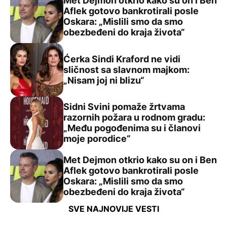
Met Dejmon otkrio kako su on i Ben
Aflek gotovo bankrotirali posle
Oskara: „Mislili smo da smo
Met Dejmon otkrio kako su on i Ben Aflek gotovo bankrot
obezbeđeni do kraja života“
Ćerka Sindi Kraford ne vidi
sličnost sa slavnom majkom:
Ćerka Sindi Kraford ne vidi sličnost sa slavnom majkom: „
„Nisam joj ni blizu“
Sidni Svini pomaže žrtvama
razornih požara u rodnom gradu:
„Među pogođenima su i članovi
Sidni Svini pomaže žrtvama razornih požara u rodnom g
moje porodice“
Met Dejmon otkrio kako su on i Ben
Aflek gotovo bankrotirali posle
Oskara: „Mislili smo da smo
Met Dejmon otkrio kako su on i Ben Aflek gotovo bankrot
obezbeđeni do kraja života“
SVE NAJNOVIJE VESTI
INFLUENCE