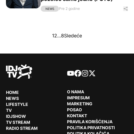
Pre 2 godine
Pod
NEWS
Paginacija
1
2
…
8
Sledeće
članaka
YouTube
Facebook
Instagram
X
O NAMA
HOME
IMPRESUM
NEWS
MARKETING
LIFESTYLE
POSAO
TV
KONTAKT
IDJSHOW
PRAVILA KORIŠĆENJA
TV STREAM
POLITIKA PRIVATNOSTI
RADIO STREAM
POLITIKA KOLAČIĆA