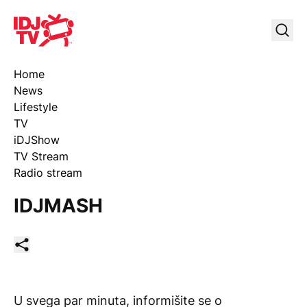
IDJ TV
Uklj
Home
News
Lifestyle
TV
iDJShow
TV Stream
Radio stream
IDJMASH
Podeli ovaj članak
U svega par minuta, informišite se o