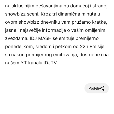
najaktuelnijim dešavanjima na domaćoj i stranoj
showbizz sceni. Kroz tri dinamična minuta u
ovom showbizz dnevniku vam pružamo kratke,
jasne i najsvežije informacije o vašim omiljenim
zvezdama. IDJ MASH se emituje premijerno
ponedeljkom, sredom i petkom od 22h Emisije
su nakon premijernog emitovanja, dostupne i na
našem YT kanalu IDJTV.
Podeli